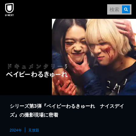
本文へスキップ
シリーズ第3弾『ベイビーわるきゅーれ ナイスデイ
ズ』の撮影現場に密着
2024年
見放題