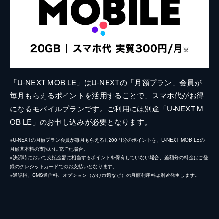
「U-NEXT MOBILE」はU-NEXTの「月額プラン」会員が
毎月もらえるポイントを活用することで、スマホ代がお得
になるモバイルプランです。ご利用には別途「U-NEXT M
OBILE」のお申し込みが必要となります。
※U-NEXTの月額プラン会員が毎月もらえる1,200円分のポイントを、U-NEXT MOBILEの
月額基本料の支払いに充てた場合。
※決済時において支払金額に相当するポイントを保有していない場合、差額分の料金はご登
録のクレジットカードでのお支払いとなります。
※通話料、SMS通信料、オプション（かけ放題など）の月額利用料は別途発生します。