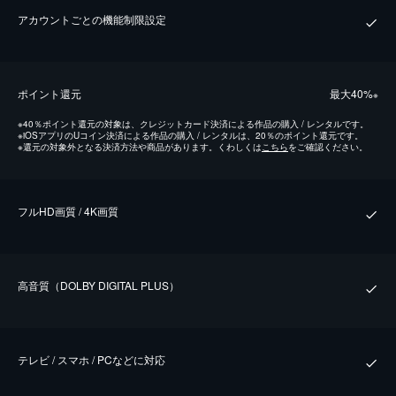
アカウントごとの機能制限設定
ポイント還元
最⼤40%
※
※
40％ポイント還元の対象は、クレジットカード決済による作品の購入 / レンタルです。
※
iOSアプリのUコイン決済による作品の購入 / レンタルは、20％のポイント還元です。
※
還元の対象外となる決済方法や商品があります。くわしくは
こちら
をご確認ください。
フルHD画質 / 4K画質
⾼⾳質（DOLBY DIGITAL PLUS）
テレビ / スマホ / PCなどに対応