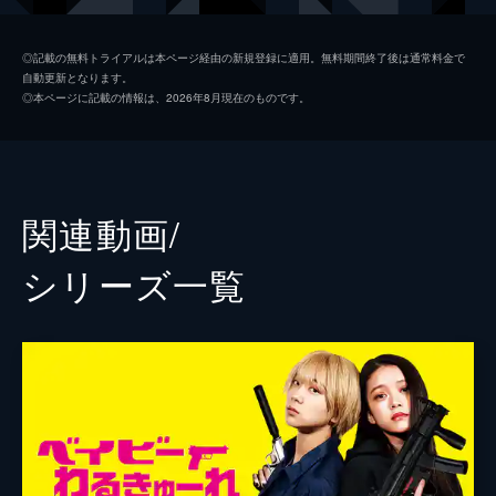
池松壮亮
◎記載の無料トライアルは本ページ経由の新規登録に適用。無料期間終了後は通常料金で
自動更新となります。
前田敦子
◎本ページに記載の情報は、2026年8月現在のものです。
大谷主水
カルマ
水石亜飛夢
関連動画/
中井友望
シリーズ⼀覧
阪元裕吾
園村健介
鈴木祐介
監督
高橋明大
製作
奥村雄二