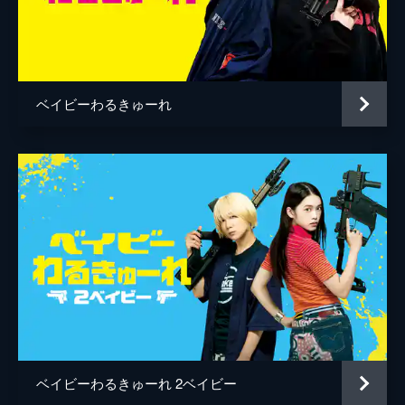
人見剛史
松原憲
小林良二
ベイビーわるきゅーれ
和田佳恵
五十嵐淳之
後藤剛
ベイビーわるきゅーれ 2ベイビー