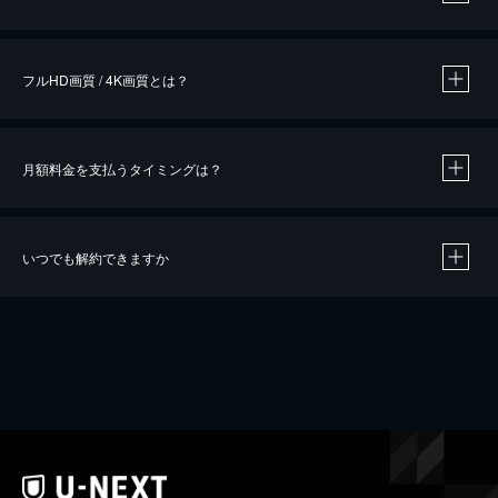
※
作品によって必要なポイントが異なります。
フルHD画質 / 4K画質とは？
月額料金を支払うタイミングは？
※
40％ポイント還元の対象は、クレジットカード決済による作品の購入 / レンタルです。
※
iOSアプリのUコイン決済による作品の購入 / レンタルは、20％のポイント還元です。
※
還元の対象外となる決済方法や商品があります。くわしくは
こちら
をご確認ください。
いつでも解約できますか
こちら