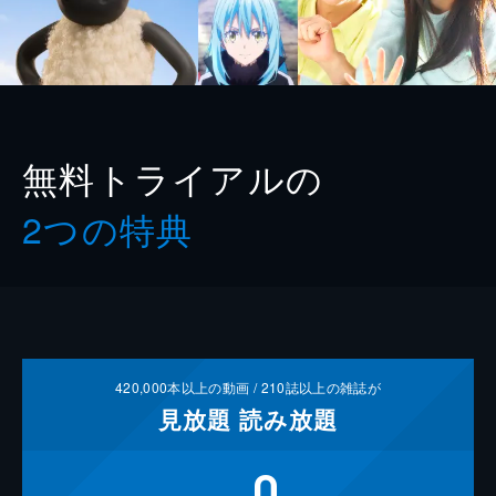
無料トライアルの
2つの特典
420,000
本以上の動画 /
210
誌以上の雑誌が
見放題
読み放題
0