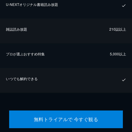
U-NEXTオリジナル書籍読み放題
雑誌読み放題
210誌以上
プロが選ぶおすすめ特集
5,000以上
いつでも解約できる
無料トライアルで 今すぐ観る