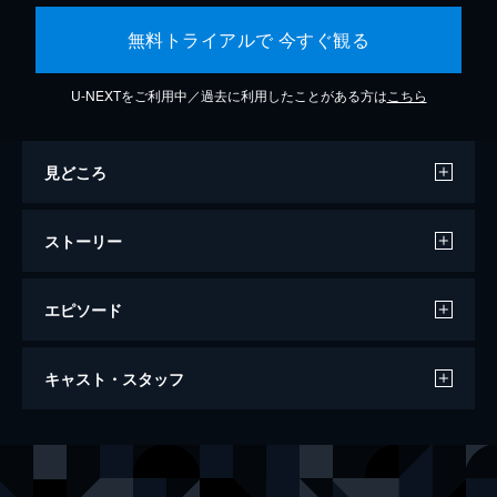
無料トライアルで 今すぐ観る
U-NEXTをご利用中／過去に利用したことがある方は
こちら
見どころ
ストーリー
エピソード
ドキュメンタリー オブ ベイビーわるきゅ
キャスト・スタッフ
ーれ
95分
出演
髙石あかり
伊澤彩織