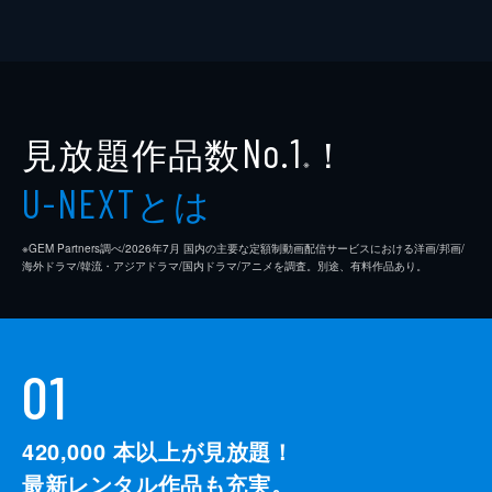
見放題作品数
！
No.1
※
とは
U-NEXT
※GEM Partners調べ/2026年7⽉ 国内の主要な定額制動画配信サービスにおける洋画/邦画/
海外ドラマ/韓流・アジアドラマ/国内ドラマ/アニメを調査。別途、有料作品あり。
01
420,000
本以上が見放題！
最新レンタル作品も充実。