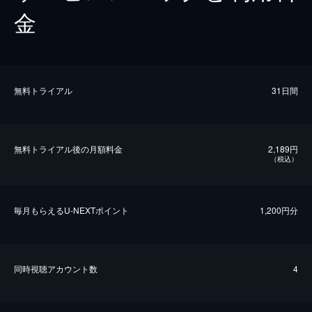
金
無料トライアル
31日間
無料トライアル後の⽉額料金
2,189円
（税込）
毎⽉もらえるU-NEXTポイント
1,200円分
同時視聴アカウント数
4