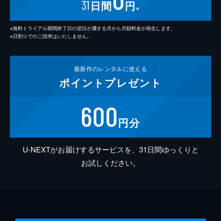
31
日間
円
※
※無料トライアル期間終了日の翌日が属する月から月額料金が発生します。
※日割りでのご請求はいたしません。
最新作の
レンタルに使える
ポイント
プレゼント
600
円分
U-NEXTがお届けするサービスを、31日間ゆっくりと
お試しください。