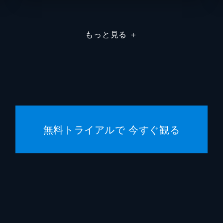
小林良二
もっと見る
＋
和田佳恵
五十嵐淳之
後藤剛
無料トライアルで 今すぐ観る