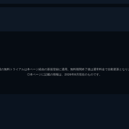
るきゅーれ
髙石あかり
伊澤彩織
載の無料トライアルは本ページ経由の新規登録に適用。無料期間終了後は通常料金で自動更新となり
◎本ページに記載の情報は、2026年8月現在のものです。
池松壮亮
前田敦子
大谷主水
カルマ