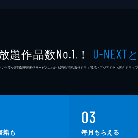
放題作品数
！
No.1
U-NEXT
※
26年7⽉ 国内の主要な定額制動画配信サービスにおける洋画/邦画/海外ドラマ/韓流・アジアドラマ/国内ドラ
03
書籍も
毎月もらえる