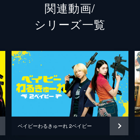
関連動画/
水石亜飛夢
シリーズ⼀覧
中井友望
阪元裕吾
園村健介
鈴木祐介
高橋明大
奥村雄二
人見剛史
ベイビーわるきゅーれ 2ベイビー
松原憲