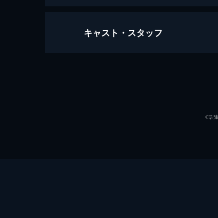
キャスト・スタッフ
ドキュメンタリー オブ ベイビーわ
95分
出演
◎記