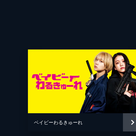
監督
製作
ベイビーわるきゅーれ