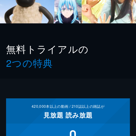
無料トライアルの
2つの特典
420,000
本以上の動画 /
210
誌以上の雑誌が
見放題
読み放題
0