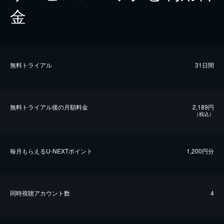
金
無料トライアル
31日間
無料トライアル後の⽉額料金
2,189円
（税込）
毎⽉もらえるU-NEXTポイント
1,200円分
同時視聴アカウント数
4