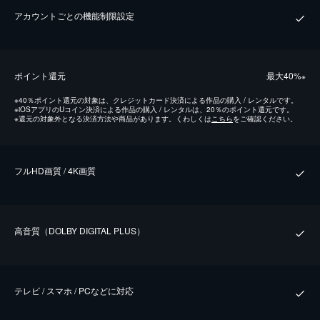
アカウントごとの機能制限設定
ポイント還元
最⼤40%
※
※
40％ポイント還元の対象は、クレジットカード決済による作品の購入 / レンタルです。
※
iOSアプリのUコイン決済による作品の購入 / レンタルは、20％のポイント還元です。
※
還元の対象外となる決済方法や商品があります。くわしくは
こちら
をご確認ください。
フルHD画質 / 4K画質
⾼⾳質（DOLBY DIGITAL PLUS）
テレビ / スマホ / PCなどに対応