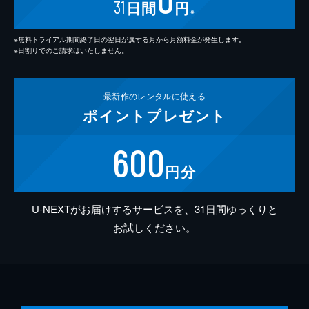
31
日間
円
※
※無料トライアル期間終了日の翌日が属する月から月額料金が発生します。
※日割りでのご請求はいたしません。
最新作の
レンタルに使える
ポイント
プレゼント
600
円分
U-NEXTがお届けするサービスを、31日間ゆっくりと
お試しください。