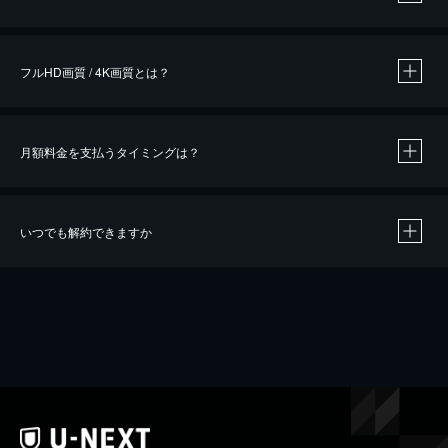
※
作品によって必要なポイントが異なります。
フルHD画質 / 4K画質とは？
月額料金を支払うタイミングは？
※
40％ポイント還元の対象は、クレジットカード決済による作品の購入 / レンタルです。
※
iOSアプリのUコイン決済による作品の購入 / レンタルは、20％のポイント還元です。
※
還元の対象外となる決済方法や商品があります。くわしくは
こちら
をご確認ください。
いつでも解約できますか
こちら