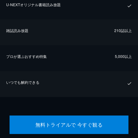
U-NEXTオリジナル書籍読み放題
雑誌読み放題
210誌以上
プロが選ぶおすすめ特集
5,000以上
いつでも解約できる
無料トライアルで 今すぐ観る