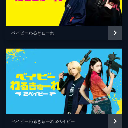
人見剛史
松原憲
小林良二
ベイビーわるきゅーれ
和田佳恵
五十嵐淳之
後藤剛
ベイビーわるきゅーれ 2ベイビー