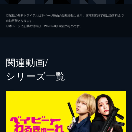
池松壮亮
◎記載の無料トライアルは本ページ経由の新規登録に適用。無料期間終了後は通常料金で
自動更新となります。
前田敦子
◎本ページに記載の情報は、2026年8月現在のものです。
大谷主水
カルマ
水石亜飛夢
関連動画/
中井友望
シリーズ⼀覧
阪元裕吾
園村健介
鈴木祐介
監督
高橋明大
製作
奥村雄二