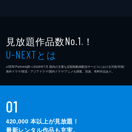
見放題作品数
！
No.1
※
とは
U-NEXT
※GEM Partners調べ/2026年7⽉ 国内の主要な定額制動画配信サービスにおける洋画/邦画/
海外ドラマ/韓流・アジアドラマ/国内ドラマ/アニメを調査。別途、有料作品あり。
01
420,000
本以上が見放題！
最新レンタル作品も充実。