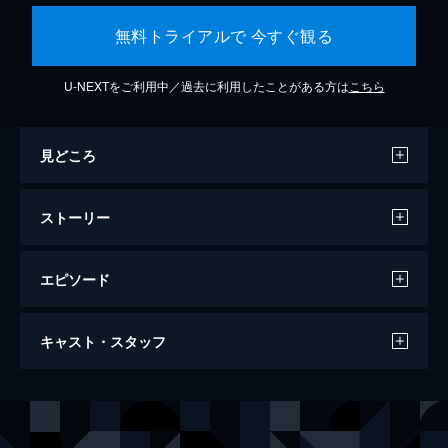
無料トライアルで 今すぐ観る
U-NEXTをご利用中／過去に利用したことがある方は
こちら
見どころ
ストーリー
エピソード
ドキュメンタリー オブ ベイビーわるきゅ
キャスト・スタッフ
ーれ
95分
出演
髙石あかり
伊澤彩織