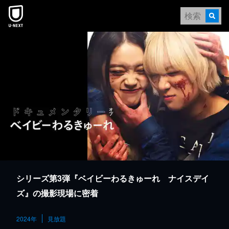
本文へスキップ
シリーズ第3弾『ベイビーわるきゅーれ ナイスデイ
ズ』の撮影現場に密着
2024年
見放題