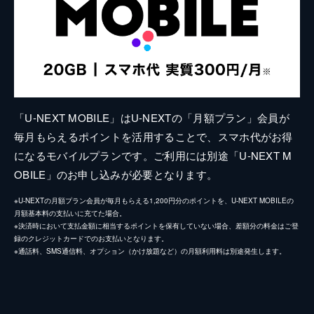
「U-NEXT MOBILE」はU-NEXTの「月額プラン」会員が
毎月もらえるポイントを活用することで、スマホ代がお得
になるモバイルプランです。ご利用には別途「U-NEXT M
OBILE」のお申し込みが必要となります。
※U-NEXTの月額プラン会員が毎月もらえる1,200円分のポイントを、U-NEXT MOBILEの
月額基本料の支払いに充てた場合。
※決済時において支払金額に相当するポイントを保有していない場合、差額分の料金はご登
録のクレジットカードでのお支払いとなります。
※通話料、SMS通信料、オプション（かけ放題など）の月額利用料は別途発生します。