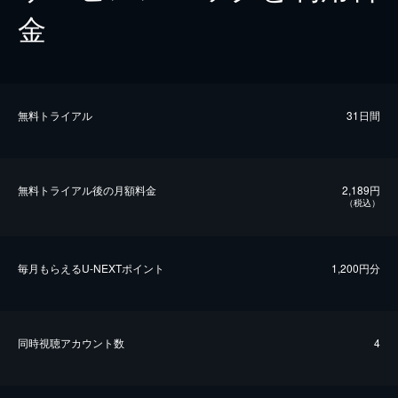
金
無料トライアル
31日間
無料トライアル後の⽉額料金
2,189円
（税込）
毎⽉もらえるU-NEXTポイント
1,200円分
同時視聴アカウント数
4