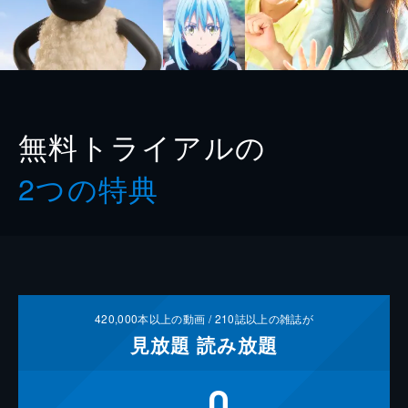
無料トライアルの
2つの特典
420,000
本以上の動画 /
210
誌以上の雑誌が
見放題
読み放題
0