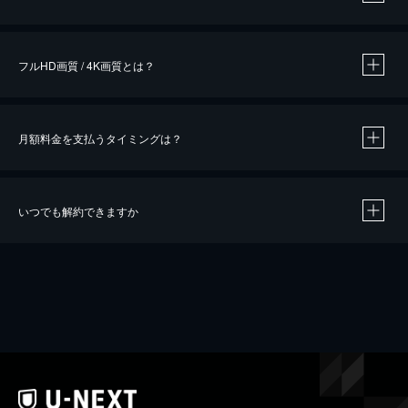
※
作品によって必要なポイントが異なります。
フルHD画質 / 4K画質とは？
月額料金を支払うタイミングは？
※
40％ポイント還元の対象は、クレジットカード決済による作品の購入 / レンタルです。
※
iOSアプリのUコイン決済による作品の購入 / レンタルは、20％のポイント還元です。
※
還元の対象外となる決済方法や商品があります。くわしくは
こちら
をご確認ください。
いつでも解約できますか
こちら