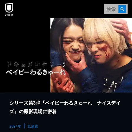
本文へスキップ
シリーズ第3弾『ベイビーわるきゅーれ ナイスデイ
ズ』の撮影現場に密着
2024年
見放題