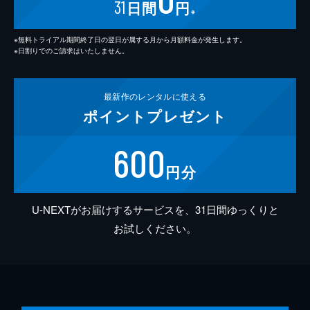
31
日間
円
※
※無料トライアル期間終了日の翌日が属する月から月額料金が発生します。
※日割りでのご請求はいたしません。
最新作の
レンタルに使える
ポイント
プレゼント
600
円分
U-NEXTがお届けするサービスを、31日間ゆっくりと
お試しください。