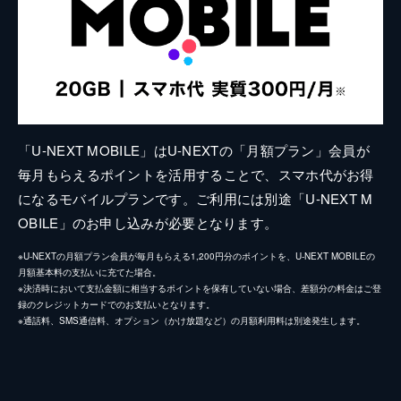
「U-NEXT MOBILE」はU-NEXTの「月額プラン」会員が
毎月もらえるポイントを活用することで、スマホ代がお得
になるモバイルプランです。ご利用には別途「U-NEXT M
OBILE」のお申し込みが必要となります。
※U-NEXTの月額プラン会員が毎月もらえる1,200円分のポイントを、U-NEXT MOBILEの
月額基本料の支払いに充てた場合。
※決済時において支払金額に相当するポイントを保有していない場合、差額分の料金はご登
録のクレジットカードでのお支払いとなります。
※通話料、SMS通信料、オプション（かけ放題など）の月額利用料は別途発生します。