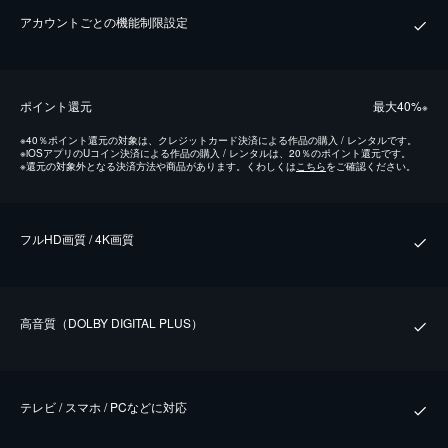
アカウントごとの機能制限設定
ポイント還元
最⼤40%
※
※
40％ポイント還元の対象は、クレジットカード決済による作品の購入 / レンタルです。
※
iOSアプリのUコイン決済による作品の購入 / レンタルは、20％のポイント還元です。
※
還元の対象外となる決済方法や商品があります。くわしくは
こちら
をご確認ください。
フルHD画質 / 4K画質
⾼⾳質（DOLBY DIGITAL PLUS）
テレビ / スマホ / PCなどに対応