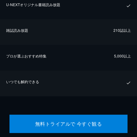
U-NEXTオリジナル書籍読み放題
雑誌読み放題
210誌以上
プロが選ぶおすすめ特集
5,000以上
いつでも解約できる
無料トライアルで 今すぐ観る