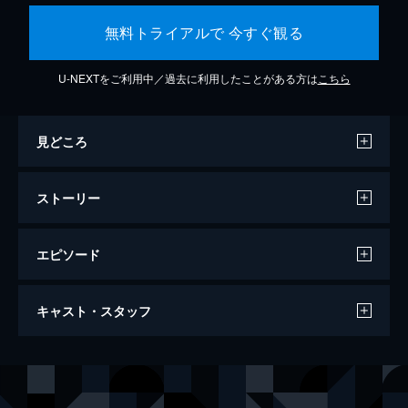
無料トライアルで 今すぐ観る
U-NEXTをご利用中／過去に利用したことがある方は
こちら
見どころ
ストーリー
エピソード
ドキュメンタリー オブ ベイビーわるきゅ
キャスト・スタッフ
ーれ
95分
出演
髙石あかり
伊澤彩織