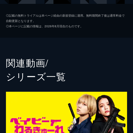
池松壮亮
◎記載の無料トライアルは本ページ経由の新規登録に適用。無料期間終了後は通常料金で
自動更新となります。
前田敦子
◎本ページに記載の情報は、2026年8月現在のものです。
大谷主水
カルマ
水石亜飛夢
関連動画/
中井友望
シリーズ⼀覧
阪元裕吾
園村健介
鈴木祐介
監督
高橋明大
製作
奥村雄二