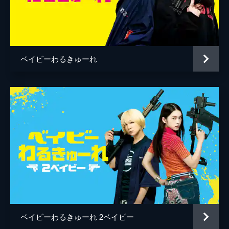
人見剛史
松原憲
小林良二
ベイビーわるきゅーれ
和田佳恵
五十嵐淳之
後藤剛
ベイビーわるきゅーれ 2ベイビー