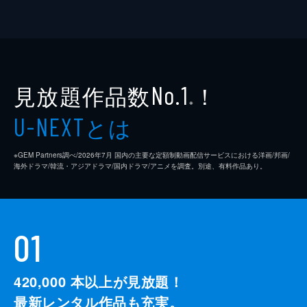
見放題作品数
！
No.1
※
とは
U-NEXT
※GEM Partners調べ/2026年7⽉ 国内の主要な定額制動画配信サービスにおける洋画/邦画/
海外ドラマ/韓流・アジアドラマ/国内ドラマ/アニメを調査。別途、有料作品あり。
01
420,000
本以上が見放題！
最新レンタル作品も充実。