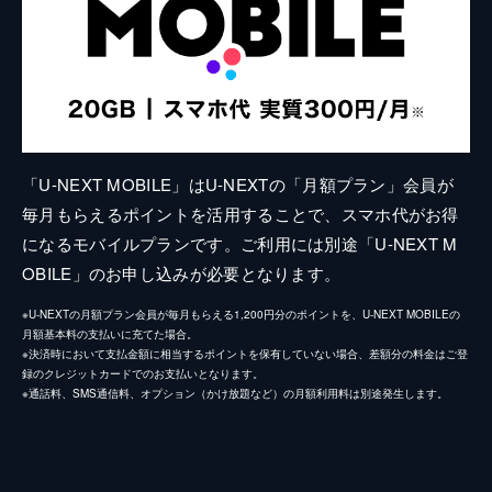
「U-NEXT MOBILE」はU-NEXTの「月額プラン」会員が
毎月もらえるポイントを活用することで、スマホ代がお得
になるモバイルプランです。ご利用には別途「U-NEXT M
OBILE」のお申し込みが必要となります。
※U-NEXTの月額プラン会員が毎月もらえる1,200円分のポイントを、U-NEXT MOBILEの
月額基本料の支払いに充てた場合。
※決済時において支払金額に相当するポイントを保有していない場合、差額分の料金はご登
録のクレジットカードでのお支払いとなります。
※通話料、SMS通信料、オプション（かけ放題など）の月額利用料は別途発生します。