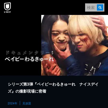
本文へスキップ
シリーズ第3弾『ベイビーわるきゅーれ ナイスデイ
ズ』の撮影現場に密着
2024年
見放題