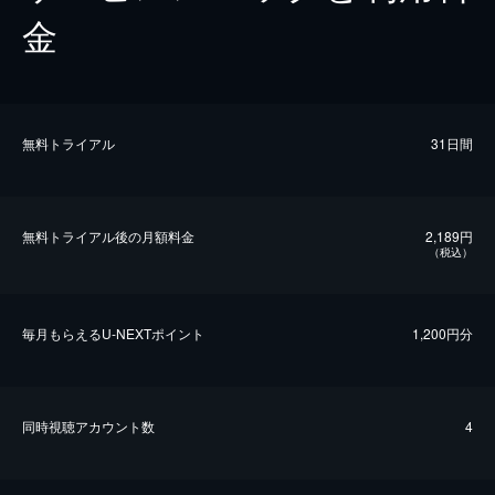
金
無料トライアル
31日間
無料トライアル後の⽉額料金
2,189円
（税込）
毎⽉もらえるU-NEXTポイント
1,200円分
同時視聴アカウント数
4