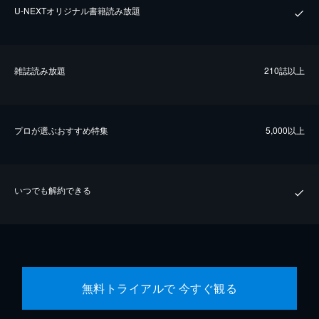
U-NEXTオリジナル書籍読み放題
雑誌読み放題
210誌以上
プロが選ぶおすすめ特集
5,000以上
いつでも解約できる
無料トライアルで 今すぐ観る