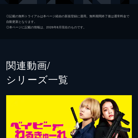
池松壮亮
◎記載の無料トライアルは本ページ経由の新規登録に適用。無料期間終了後は通常料金で
自動更新となります。
前田敦子
◎本ページに記載の情報は、2026年8月現在のものです。
大谷主水
カルマ
水石亜飛夢
関連動画/
中井友望
シリーズ⼀覧
阪元裕吾
園村健介
鈴木祐介
監督
高橋明大
製作
奥村雄二