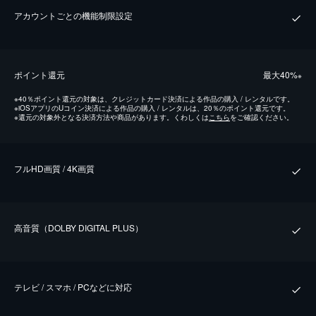
アカウントごとの機能制限設定
ポイント還元
最⼤40%
※
※
40％ポイント還元の対象は、クレジットカード決済による作品の購入 / レンタルです。
※
iOSアプリのUコイン決済による作品の購入 / レンタルは、20％のポイント還元です。
※
還元の対象外となる決済方法や商品があります。くわしくは
こちら
をご確認ください。
フルHD画質 / 4K画質
⾼⾳質（DOLBY DIGITAL PLUS）
テレビ / スマホ / PCなどに対応