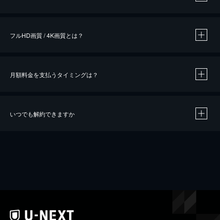
※
作品によって必要なポイントが異なります。
フルHD画質 / 4K画質とは？
月額料金を支払うタイミングは？
※
40％ポイント還元の対象は、クレジットカード決済による作品の購入 / レンタルです。
※
iOSアプリのUコイン決済による作品の購入 / レンタルは、20％のポイント還元です。
※
還元の対象外となる決済方法や商品があります。くわしくは
こちら
をご確認ください。
いつでも解約できますか
こちら