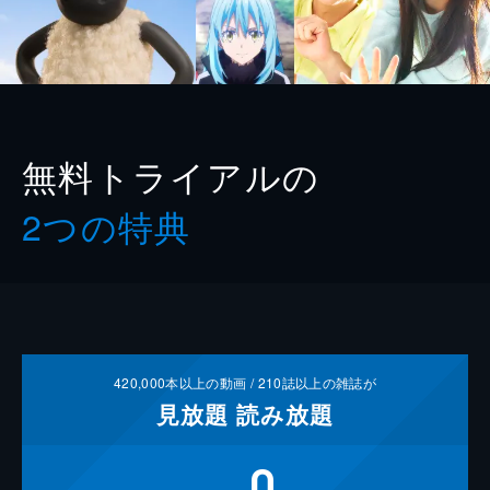
無料トライアルの
2つの特典
420,000
本以上の動画 /
210
誌以上の雑誌が
見放題
読み放題
0