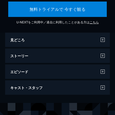
無料トライアルで 今すぐ観る
U-NEXTをご利用中／過去に利用したことがある方は
こちら
見どころ
ストーリー
エピソード
ドキュメンタリー オブ ベイビーわるきゅ
キャスト・スタッフ
ーれ
95分
出演
髙石あかり
伊澤彩織