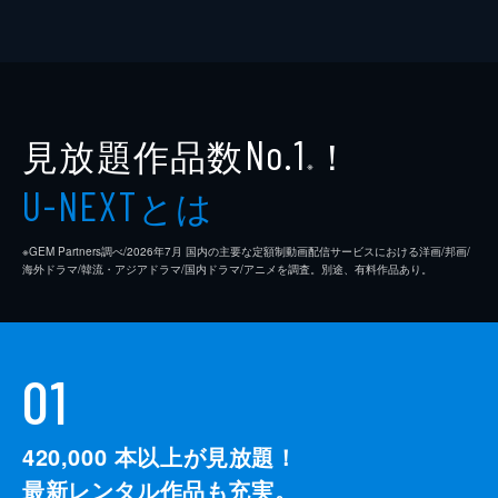
見放題作品数
！
No.1
※
とは
U-NEXT
※GEM Partners調べ/2026年7⽉ 国内の主要な定額制動画配信サービスにおける洋画/邦画/
海外ドラマ/韓流・アジアドラマ/国内ドラマ/アニメを調査。別途、有料作品あり。
01
420,000
本以上が見放題！
最新レンタル作品も充実。