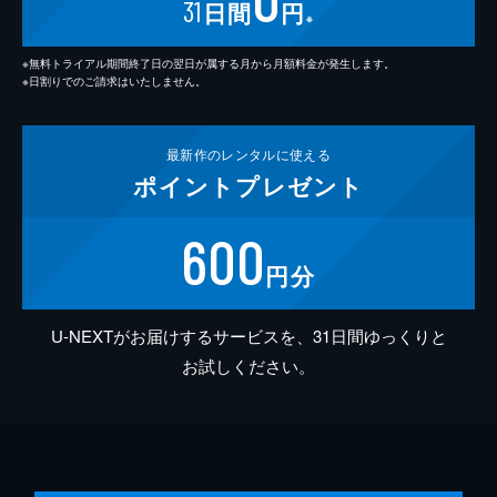
31
日間
円
※
※無料トライアル期間終了日の翌日が属する月から月額料金が発生します。
※日割りでのご請求はいたしません。
最新作の
レンタルに使える
ポイント
プレゼント
600
円分
U-NEXTがお届けするサービスを、31日間ゆっくりと
お試しください。