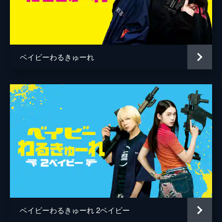
人見剛史
松原憲
小林良二
ベイビーわるきゅーれ
和田佳恵
五十嵐淳之
後藤剛
ベイビーわるきゅーれ 2ベイビー