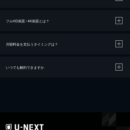
※
作品によって必要なポイントが異なります。
フルHD画質 / 4K画質とは？
月額料金を支払うタイミングは？
※
40％ポイント還元の対象は、クレジットカード決済による作品の購入 / レンタルです。
※
iOSアプリのUコイン決済による作品の購入 / レンタルは、20％のポイント還元です。
※
還元の対象外となる決済方法や商品があります。くわしくは
こちら
をご確認ください。
いつでも解約できますか
こちら