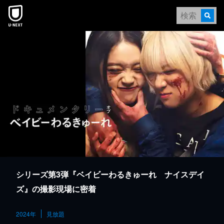
本文へスキップ
シリーズ第3弾『ベイビーわるきゅーれ ナイスデイ
ズ』の撮影現場に密着
2024年
見放題