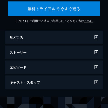
無料トライアルで 今すぐ観る
U-NEXTをご利用中／過去に利用したことがある方は
こちら
見どころ
ストーリー
エピソード
ドキュメンタリー オブ ベイビーわるきゅ
キャスト・スタッフ
ーれ
95分
出演
髙石あかり
伊澤彩織