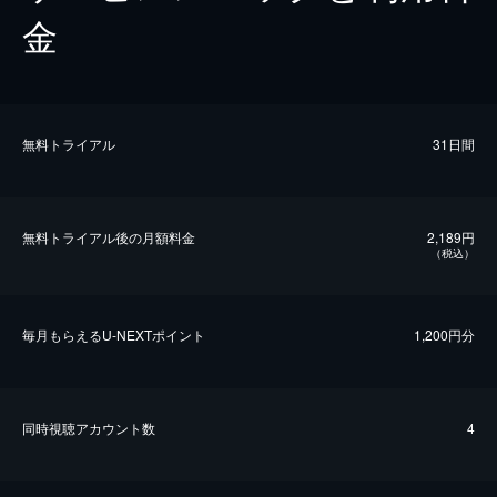
金
無料トライアル
31日間
無料トライアル後の⽉額料金
2,189円
（税込）
毎⽉もらえるU-NEXTポイント
1,200円分
同時視聴アカウント数
4