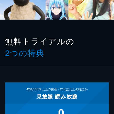
無料トライアルの
2つの特典
420,000
本以上の動画 /
210
誌以上の雑誌が
見放題
読み放題
0