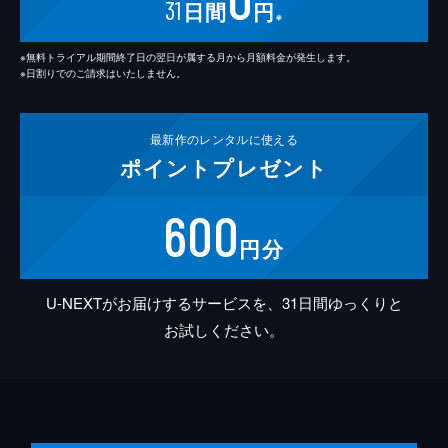
31
日間
円
※
※無料トライアル期間終了日の翌日が属する月から月額料金が発生します。
※日割りでのご請求はいたしません。
最新作の
レンタルに使える
ポイント
プレゼント
600
円分
U-NEXTがお届けするサービスを、31日間ゆっくりと
お試しください。