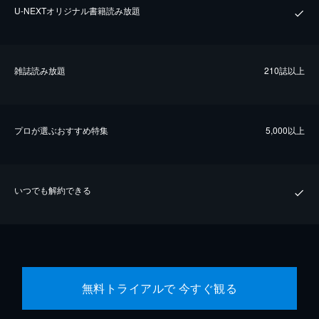
U-NEXTオリジナル書籍読み放題
雑誌読み放題
210誌以上
プロが選ぶおすすめ特集
5,000以上
いつでも解約できる
無料トライアルで 今すぐ観る