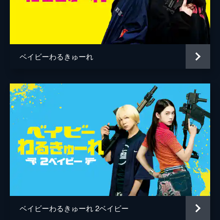
人見剛史
松原憲
小林良二
ベイビーわるきゅーれ
和田佳恵
五十嵐淳之
後藤剛
ベイビーわるきゅーれ 2ベイビー