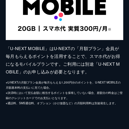
「U-NEXT MOBILE」はU-NEXTの「月額プラン」会員が
毎月もらえるポイントを活用することで、スマホ代がお得
になるモバイルプランです。ご利用には別途「U-NEXT M
OBILE」のお申し込みが必要となります。
※U-NEXTの月額プラン会員が毎月もらえる1,200円分のポイントを、U-NEXT MOBILEの
月額基本料の支払いに充てた場合。
※決済時において支払金額に相当するポイントを保有していない場合、差額分の料金はご登
録のクレジットカードでのお支払いとなります。
※通話料、SMS通信料、オプション（かけ放題など）の月額利用料は別途発生します。