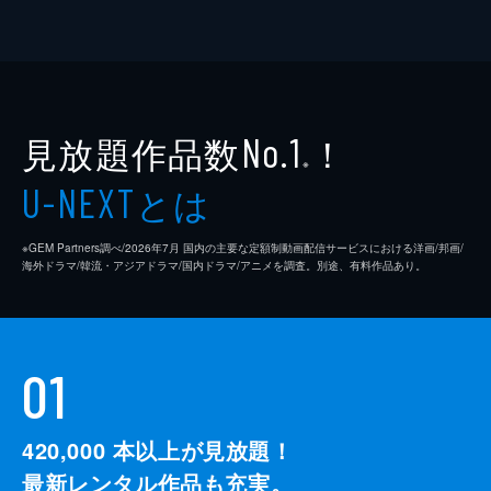
見放題作品数
！
No.1
※
とは
U-NEXT
※GEM Partners調べ/2026年7⽉ 国内の主要な定額制動画配信サービスにおける洋画/邦画/
海外ドラマ/韓流・アジアドラマ/国内ドラマ/アニメを調査。別途、有料作品あり。
01
420,000
本以上が見放題！
最新レンタル作品も充実。