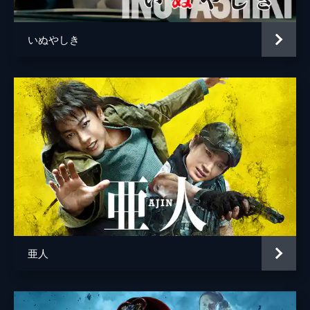
いぬやしき
亜人