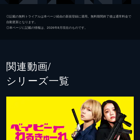
池松壮亮
◎記載の無料トライアルは本ページ経由の新規登録に適用。無料期間終了後は通常料金で
自動更新となります。
前田敦子
◎本ページに記載の情報は、2026年8月現在のものです。
大谷主水
カルマ
水石亜飛夢
関連動画/
中井友望
シリーズ⼀覧
阪元裕吾
園村健介
鈴木祐介
監督
高橋明大
製作
奥村雄二