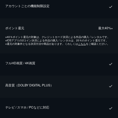
アカウントごとの機能制限設定
ポイント還元
最⼤40%
※
※
40％ポイント還元の対象は、クレジットカード決済による作品の購入 / レンタルです。
※
iOSアプリのUコイン決済による作品の購入 / レンタルは、20％のポイント還元です。
※
還元の対象外となる決済方法や商品があります。くわしくは
こちら
をご確認ください。
フルHD画質 / 4K画質
⾼⾳質（DOLBY DIGITAL PLUS）
テレビ / スマホ / PCなどに対応