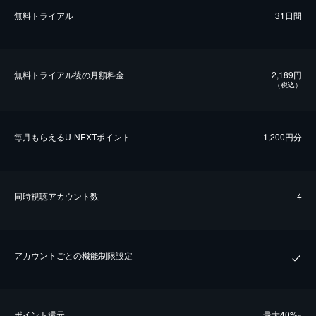
無料トライアル
31日間
無料トライアル後の⽉額料金
2,189円
（税込）
毎⽉もらえるU-NEXTポイント
1,200円分
同時視聴アカウント数
4
アカウントごとの機能制限設定
ポイント還元
最⼤40%
※