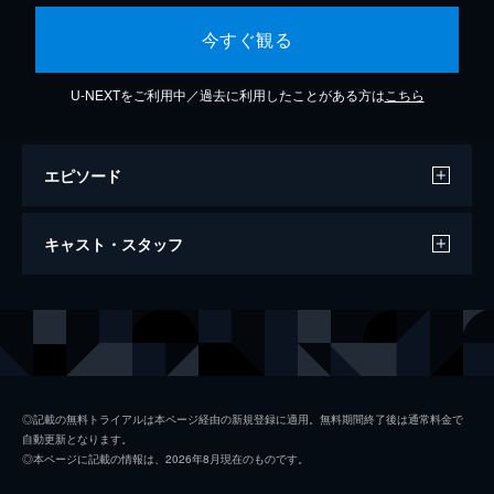
今すぐ観る
U-NEXTをご利用中／過去に利用したことがある方は
こちら
エピソード
Teach Me Tonight (2024 Mix)
キャスト・スタッフ
4分
出演
フランク・シナトラ
クインシー・ジョーンズ
◎記載の無料トライアルは本ページ経由の新規登録に適用。無料期間終了後は通常料金で
自動更新となります。
◎本ページに記載の情報は、2026年8月現在のものです。