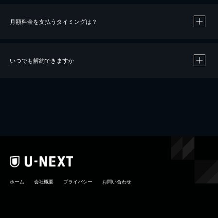
月額料金を支払うタイミングは？
※
40％ポイント還元の対象は、クレジットカード決済による作品の購入 / レンタルです。
※
iOSアプリのUコイン決済による作品の購入 / レンタルは、20％のポイント還元です。
※
還元の対象外となる決済方法や商品があります。くわしくは
こちら
をご確認ください。
いつでも解約できますか
こちら
ホーム
会社概要
プライバシー
お問い合わせ