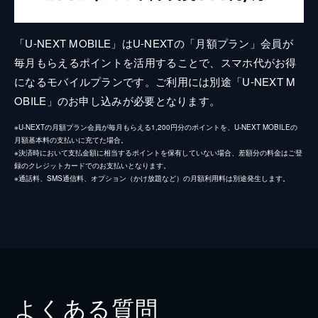
「U-NEXT MOBILE」はU-NEXTの「月額プラン」会員が
毎月もらえるポイントを活用することで、スマホ代がお得
になるモバイルプランです。ご利用には別途「U-NEXT M
OBILE」のお申し込みが必要となります。
※U-NEXTの月額プラン会員が毎月もらえる1,200円分のポイントを、U-NEXT MOBILEの
月額基本料の支払いに充てた場合。
※決済時において支払金額に相当するポイントを保有していない場合、差額分の料金はご登
録のクレジットカードでのお支払いとなります。
※通話料、SMS通信料、オプション（かけ放題など）の月額利用料は別途発生します。
よくある質問