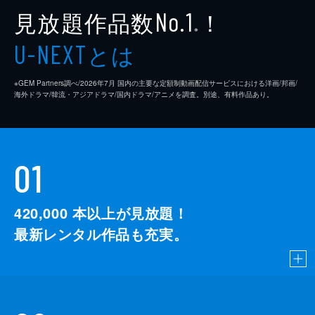
見放題作品数
！
No.1
※
とは
U-NEXT
※GEM Partners調べ/2026年7⽉ 国内の主要な定額制動画配信サービスにおける洋画/邦画/
海外ドラマ/韓流・アジアドラマ/国内ドラマ/アニメを調査。別途、有料作品あり。
01
420,000
本以上が見放題！
最新レンタル作品も充実。