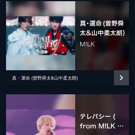
真・運命 (曽野舜太&山中柔太朗)