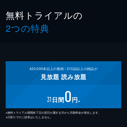
無料トライアルの
2つの特典
420,000
本以上の動画 /
210
誌以上の雑誌が
見放題
読み放題
0
31
日間
円
※
※無料トライアル期間終了日の翌日が属する月から月額料金が発生します。
※日割りでのご請求はいたしません。