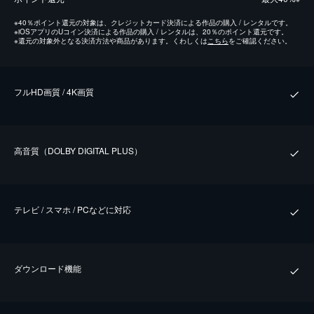
※
40％ポイント還元の対象は、クレジットカード決済による作品の購入 / レンタルです。
※
iOSアプリのUコイン決済による作品の購入 / レンタルは、20％のポイント還元です。
※
還元の対象外となる決済方法や商品があります。くわしくは
こちら
をご確認ください。
フルHD画質 / 4K画質
⾼⾳質（DOLBY DIGITAL PLUS）
テレビ / スマホ / PCなどに対応
ダウンロード機能