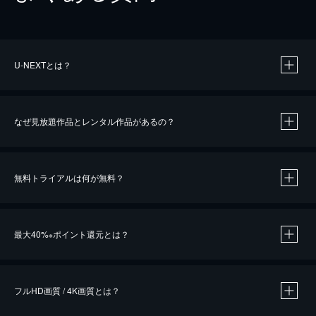
U-NEXTとは？
なぜ見放題作品とレンタル作品があるの？
無料トライアルは何が無料？
※
最大40%
ポイント還元とは？
※
※
作品によって必要なポイントが異なります。
フルHD画質 / 4K画質とは？