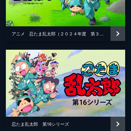
原作
尼子騒兵衛
音楽
玉麻尚一
演出
竹本敏彰
アニメ 忍たま乱太郎（２０２４年度 第３２シリーズ）
忍たま乱太郎 第16シリーズ