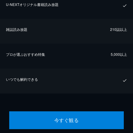
U-NEXTオリジナル書籍読み放題
雑誌読み放題
210誌以上
プロが選ぶおすすめ特集
5,000以上
いつでも解約できる
今すぐ観る