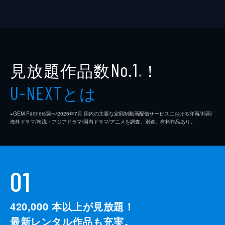
見放題作品数
！
No.1
※
とは
U-NEXT
※GEM Partners調べ/2026年7⽉ 国内の主要な定額制動画配信サービスにおける洋画/邦画/
海外ドラマ/韓流・アジアドラマ/国内ドラマ/アニメを調査。別途、有料作品あり。
01
420,000
本以上が見放題！
最新レンタル作品も充実。