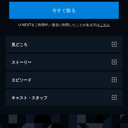
今すぐ観る
U-NEXTをご利用中／過去に利用したことがある方は
こちら
見どころ
ストーリー
エピソード
ミュージカル「忍たま乱太郎」第13弾 初
キャスト・スタッフ
演 2023～ようこそ！忍たま文化祭！～
139分
出演
湯本健一
渡辺和貴