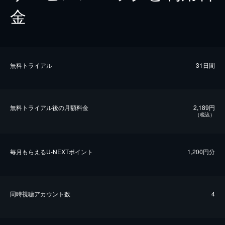
金
無料トライアル
31日間
無料トライアル後の⽉額料金
2,189円
（税込）
毎⽉もらえるU-NEXTポイント
1,200円分
同時視聴アカウント数
4