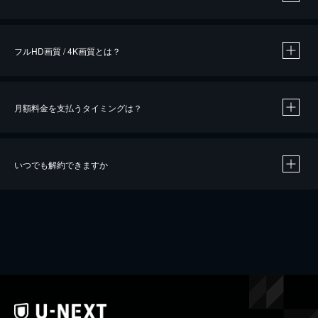
※
作品によって必要なポイントが異なります。
フルHD画質 / 4K画質とは？
月額料金を支払うタイミングは？
※
40％ポイント還元の対象は、クレジットカード決済による作品の購入 / レンタルです。
※
iOSアプリのUコイン決済による作品の購入 / レンタルは、20％のポイント還元です。
※
還元の対象外となる決済方法や商品があります。くわしくは
こちら
をご確認ください。
いつでも解約できますか
こちら