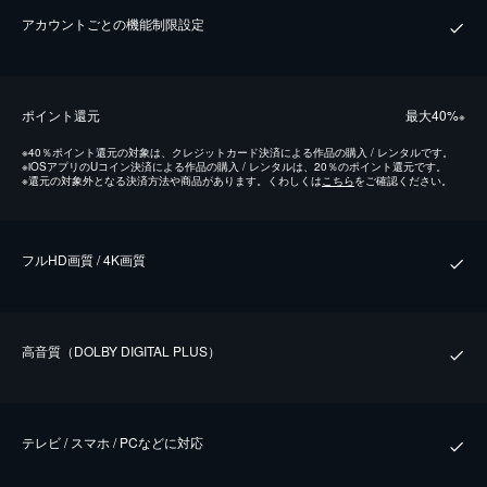
アカウントごとの機能制限設定
ポイント還元
最⼤40%
※
※
40％ポイント還元の対象は、クレジットカード決済による作品の購入 / レンタルです。
※
iOSアプリのUコイン決済による作品の購入 / レンタルは、20％のポイント還元です。
※
還元の対象外となる決済方法や商品があります。くわしくは
こちら
をご確認ください。
フルHD画質 / 4K画質
⾼⾳質（DOLBY DIGITAL PLUS）
テレビ / スマホ / PCなどに対応