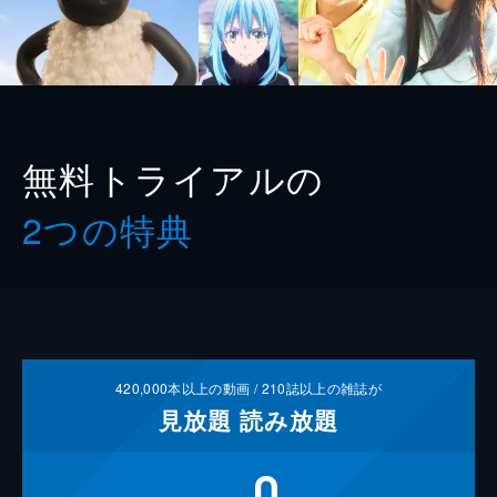
無料トライアルの
2つの特典
420,000
本以上の動画 /
210
誌以上の雑誌が
見放題
読み放題
0