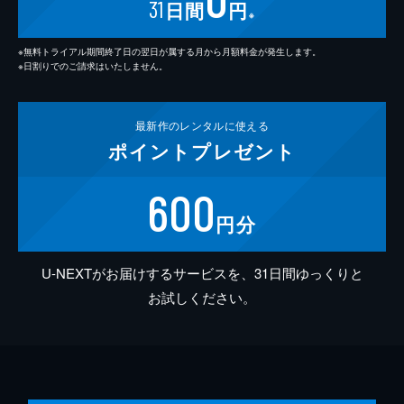
31
日間
円
※
※無料トライアル期間終了日の翌日が属する月から月額料金が発生します。
※日割りでのご請求はいたしません。
最新作の
レンタルに使える
ポイント
プレゼント
600
円分
U-NEXTがお届けするサービスを、31日間ゆっくりと
お試しください。