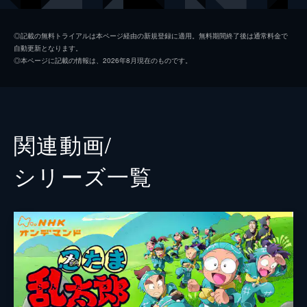
新井雄也
◎記載の無料トライアルは本ページ経由の新規登録に適用。無料期間終了後は通常料金で
自動更新となります。
坂垣怜次
◎本ページに記載の情報は、2026年8月現在のものです。
鈴木祐大
反橋宗一郎
山木透
関連動画/
佐藤智広
シリーズ⼀覧
龍人
大谷誠
飯塚大夢
輝山立
脚本
竹本敏彰