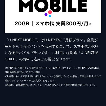
「U-NEXT MOBILE」はU-NEXTの「月額プラン」会員が
毎月もらえるポイントを活用することで、スマホ代がお得
になるモバイルプランです。ご利用には別途「U-NEXT M
OBILE」のお申し込みが必要となります。
※U-NEXTの月額プラン会員が毎月もらえる1,200円分のポイントを、U-NEXT MOBILEの
月額基本料の支払いに充てた場合。
※決済時において支払金額に相当するポイントを保有していない場合、差額分の料金はご登
録のクレジットカードでのお支払いとなります。
※通話料、SMS通信料、オプション（かけ放題など）の月額利用料は別途発生します。