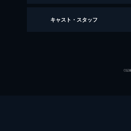
キャスト・スタッフ
第1話 強まる驚異の真っただ中に
ジャーナリストのダニエル・モロイは
もままならない。そんななか、ルイ・
が届く。
出演
66分
第2話 かつての自分の幻影の果てに
◎記
食事をしながらインタビューを進める
ると言い、一向に姿を見せない。一人
ョン2が始まる。
48分
第3話 本性は悪魔そのものか
原作
ルイはバンパイアとして人を殺し、快