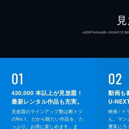
見
※GEM Partners調べ/20
01
02
420,000
本以上が見放題！
動画も
最新レンタル作品も充実。
U-NE
見放題のラインアップ数は断トツ
映画 / 
のNo.1。だから観たい作品を、た
ん、マンガ 
っぷり、お得に楽しめます。ま
豊富にラ