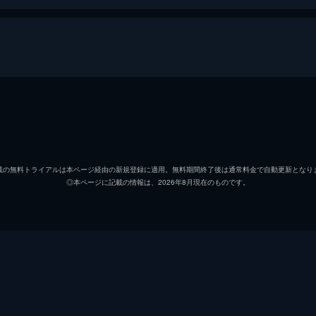
難病を患っているが、未知のウイルスがまん延した世界では通
ド・ポワントデュラックという人物から、手紙とカセットテー
ジェイコブ・アンダーソン
サム・リード
載の無料トライアルは本ページ経由の新規登録に適用。無料期間終了後は通常料金で自動更新となり
◎本ページに記載の情報は、2026年8月現在のものです。
エリック・ボゴシアン
ことになったダニエル。しかし、ルイは7皿目から食事を共に
のディナーも終盤に差しかかり、ルイはようやく席に着きセッ
ベイリー・バス
アサド・ザマン
アン・ライス
楽を得ることに葛藤し続けていた。そこで能力を使って人の心