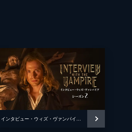
レス
ディ
い
た
室
インタビュー・ウィズ・ヴァンパイア シーズン２