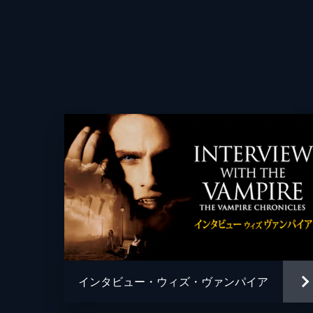
読み、犯罪者たちだけを狩るのはどう
タトだが...。
41分
第4話 子供の求めるまま無慈悲に獲
ラシッドに書斎へと案内されたダニエル
ア”と記された日記を開くと、一人
た。
42分
第5話 打ちのめされる心臓への卑劣
ラシッドの血を吸うルイを横目に、
人々の最期の言葉と少女の心の叫び。
に置いていた。
インタビュー・ウィズ・ヴァンパイア
44分