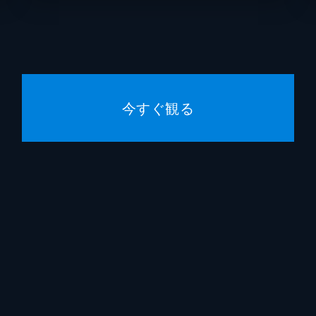
に
タトと激しく争ったルイは、空から地面に突き落とされて大け
で誰より長く生きた数人だけが持つ“雲の業”が使えることを
今すぐ観る
うとしたクローディアを強制的に連れ戻す。ルイとクローディ
意。“不死身でも死ねるのか?”というダニエルの質問に対して