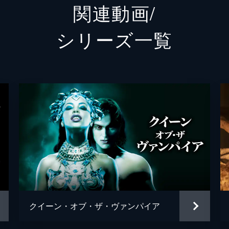
関連動画/
かと考える。“狩りは理性ではなく本能でやるものだ”と諭す
シリーズ⼀覧
物を狩る
は、貴重な資料だという日記を数冊読む。“1917年 クロー
の少女がバンパイアとして生きることになった過程が書かれて
な飢え
ダニエルはクローディアの日記を読み続けていた。彼女が殺し
クローディアを心配していたルイは、夜ごと翼を折った鳩を寝
クイーン・オブ・ザ・ヴァンパイア