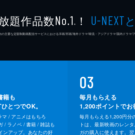
放題作品数
！
No.1
U-NEXT
※
26年7⽉ 国内の主要な定額制動画配信サービスにおける洋画/邦画/海外ドラマ/韓流・アジアドラマ/国内ドラ
03
書籍も
毎月もらえる
XTひとつでOK。
1,200
ポイントでお
ドラマ / アニメはもちろ
毎月もらえる1,200円分
/ ラノベ / 書籍 / 雑誌も
トは、最新映画のレンタ
インアップ。あなたの好
ガの購入に使えます。翌