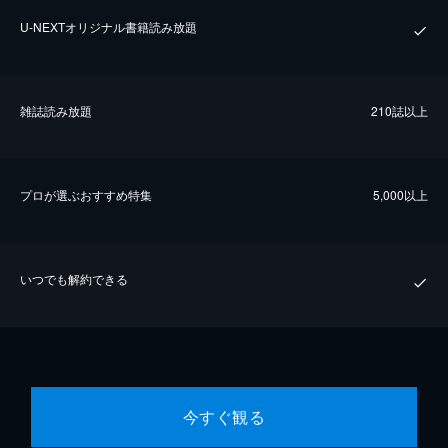
U-NEXTオリジナル書籍読み放題
雑誌読み放題
210誌以上
プロが選ぶおすすめ特集
5,000以上
いつでも解約できる
今すぐ観る