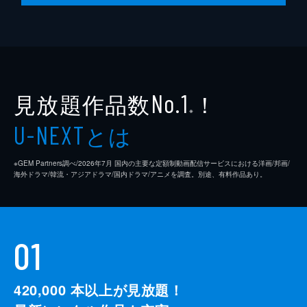
お忍びで外に出かけた王様は、自分の体を自
分で傷つける子供に遭遇して現実を知り...。
ムンスと宿に立ち寄ったチルボクは、外から
のぞき見をしている女性の目線に気づく。振
り向くと女性は逃げるように去り...。
30分
見放題作品数
！
No.1
※
とは
U-NEXT
※GEM Partners調べ/2026年7⽉ 国内の主要な定額制動画配信サービスにおける洋画/邦画/
海外ドラマ/韓流・アジアドラマ/国内ドラマ/アニメを調査。別途、有料作品あり。
01
420,000
本以上が見放題！