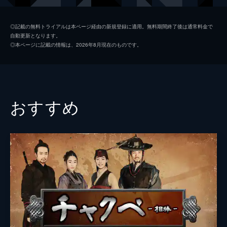
女・ヨニに恋をしていたことを思い出す。
29分
チョ・ミンギ
第2話
◎記載の無料トライアルは本ページ経由の新規登録に適用。無料期間終了後は通常料金で
自動更新となります。
順調に愛を育むムンスとヨニだったが、ある
イム・ジウン
◎本ページに記載の情報は、2026年8月現在のものです。
日2人を引き裂く出来事が...。住んでいた場
脚本
コ・ドンヨル
所を離れることになったムンスは、ヨニにあ
る約束をする。そんななか、ムンスはジュン
ユ・ヒジン
ミンとミンソと義兄弟の契りを交わす。
30分
演出
チョン・イン
おすすめ
第3話
ムンスは母と妻を残してチルボクとある村に
立ち寄る。母と娘の悲鳴を聞いたムンスたち
が隠れて様子を見ていると、ムンスの後ろか
ら鎌を持った男が現れ...。また、王命を承っ
たというイッキョムがムンスを訪ねて来る。
32分
第4話
ある夜、山中で民家が燃えているところに遭
遇するムンスとチルボク。慌てて助けに入る
ムンスだったが、その場に居合わせた少女か