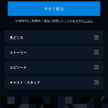
今すぐ観る
U-NEXTをご利用中／過去に利用したことがある方は
こちら
見どころ
ストーリー
エピソード
第1話
キャスト・スタッフ
朝鮮王朝21代、イ・ヨニの時代。暗行御史に
任命されたムンスは暗行に出かける日、幼馴
染みのジュンミンに再会する。昔を思い出し
出演
ハン・ヘジン
ていたムンスは、ひょんなことで出会った少
ユ・ジュンサン