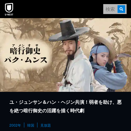
本文へスキップ
ユ・ジュンサン＆ハン・ヘジン共演！弱者を助け、悪
を絶つ暗行御史の活躍を描く時代劇
2002年
韓国
見放題