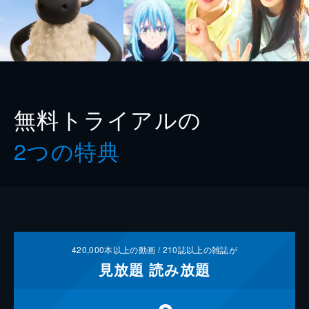
無料トライアルの
2つの特典
420,000
本以上の動画 /
210
誌以上の雑誌が
見放題
読み放題