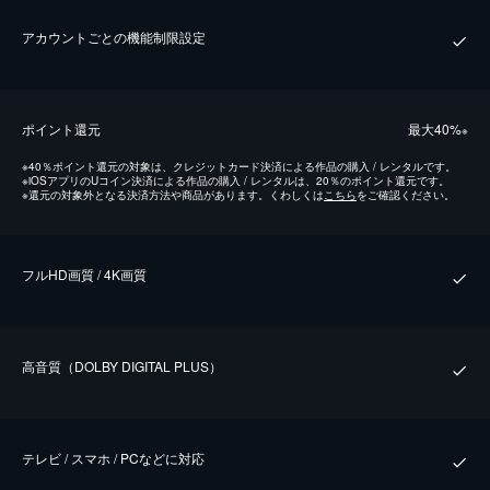
アカウントごとの機能制限設定
ポイント還元
最⼤40%
※
※
40％ポイント還元の対象は、クレジットカード決済による作品の購入 / レンタルです。
※
iOSアプリのUコイン決済による作品の購入 / レンタルは、20％のポイント還元です。
※
還元の対象外となる決済方法や商品があります。くわしくは
こちら
をご確認ください。
フルHD画質 / 4K画質
⾼⾳質（DOLBY DIGITAL PLUS）
テレビ / スマホ / PCなどに対応