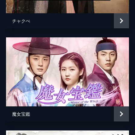
ら人殺しのぬれぎぬを着せられる。役所に連
行されたムンスは、偶然ミンソと再会する。
33分
チャクぺ
第5話
嶺南の地に足を踏み入れるところまで来たム
ンスとチルボク。そんなムンスが気にかかっ
ている、火事の現場で拾った麝香の香りがす
る匂い袋についてチルボクと話していると、
突然見知らぬ集団に襲われ...。
31分
第6話
ムンスは、役人から兄の訃報とその兄が人殺
しの罪を犯したと告げられて信じきれないス
ンブンに泣きつかれ...。その頃、ジュンミン
はミンソにある宣言をしていた。一方、ファ
リョンはヨニに説得されるも家を出ていく。
魔女宝鑑
32分
第7話
ジュンミンの父である守令にイノ一味の悪行