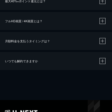
最大40%
ポイント還元とは？
※
※
作品によって必要なポイントが異なります。
フルHD画質 / 4K画質とは？
月額料金を支払うタイミングは？
※
40％ポイント還元の対象は、クレジットカード決済による作品の購入 / レンタルです。
※
iOSアプリのUコイン決済による作品の購入 / レンタルは、20％のポイント還元です。
※
還元の対象外となる決済方法や商品があります。くわしくは
こちら
をご確認ください。
いつでも解約できますか
こちら