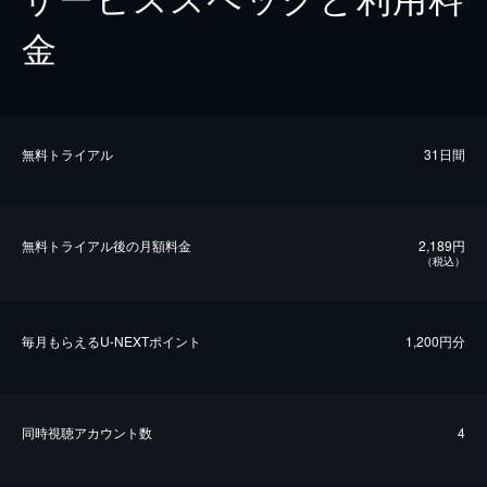
金
無料トライアル
31日間
無料トライアル後の⽉額料金
2,189円
（税込）
毎⽉もらえるU-NEXTポイント
1,200円分
同時視聴アカウント数
4