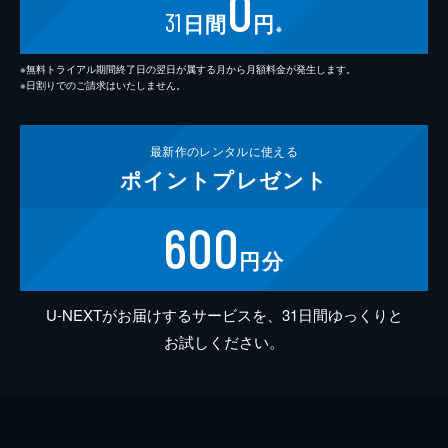
0
31
日間
円
※
※無料トライアル期間終了日の翌日が属する月から月額料金が発生します。
※日割りでのご請求はいたしません。
最新作の
レンタルに使える
ポイント
プレゼント
600
円分
U-NEXTがお届けするサービスを、31日間ゆっくりと
お試しください。