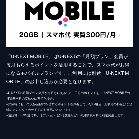
「U-NEXT MOBILE」はU-NEXTの「月額プラン」会員が
毎月もらえるポイントを活用することで、スマホ代がお得
になるモバイルプランです。ご利用には別途「U-NEXT M
OBILE」のお申し込みが必要となります。
※U-NEXTの月額プラン会員が毎月もらえる1,200円分のポイントを、U-NEXT MOBILEの
月額基本料の支払いに充てた場合。
※決済時において支払金額に相当するポイントを保有していない場合、差額分の料金はご登
録のクレジットカードでのお支払いとなります。
※通話料、SMS通信料、オプション（かけ放題など）の月額利用料は別途発生します。