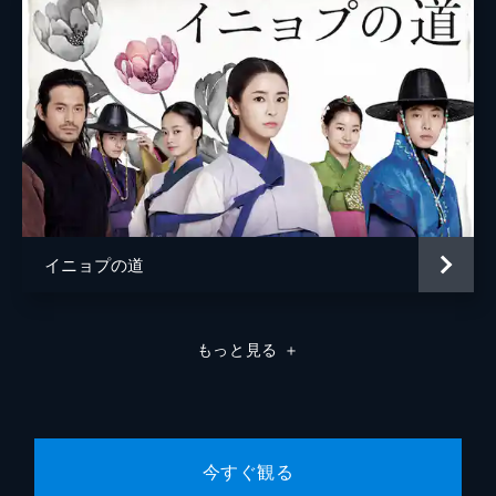
を訴えたムンスだが、逆にお縄になってしま
う。獄中でムンスは、懐にしまっていた麝香
の匂い袋と人参の根、さらに麝香の香りがつ
いた銀銭を取り出すと、ある異変に気づく。
31分
第8話
釈放されたムンスは、自分の荷物が消えたと
言われ驚きのあまり腰を抜かしてしまう。数
日後、ムンスのもとへファリョンが現れ...。
また、王命だとイッキョムから手紙を受け取
ったムンスは、ある場所へ馬を走らせる。
イニョプの道
30分
第9話
ムンスが人殺しの事件を裁く様子を隠れて見
もっと見る
＋
ていたファリョンは...。一方、ムンスにある
思いを抱き始めたミンソは、訪ねてきたイン
ジャにある提案をされる。そんななか、ムン
スとチルボクは山中で赤子を発見する。
31分
今すぐ観る
第10話