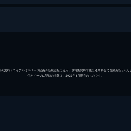
アンゼルム・キーファー
ダニエル・キーファー
載の無料トライアルは本ページ経由の新規登録に適用。無料期間終了後は通常料金で自動更新となり
◎本ページに記載の情報は、2026年8月現在のものです。
アントン・ヴェンダース
ヴィム・ヴェンダース
レオナルト・クスナー