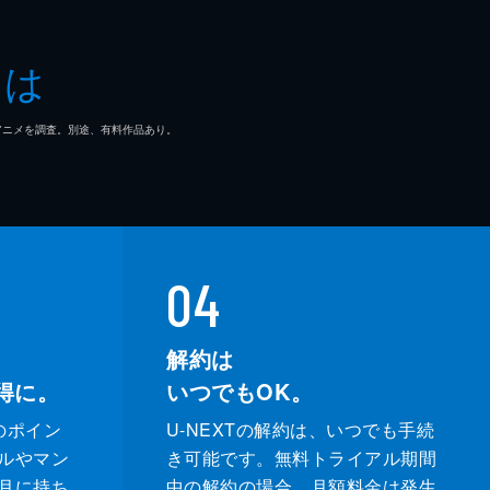
とは
マ/アニメを調査。別途、有料作品あり。
04
解約は
得に。
いつでもOK。
のポイン
U-NEXTの解約は、いつでも手続
ルやマン
き可能です。無料トライアル期間
月に持ち
中の解約の場合、月額料金は発生