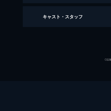
キャスト・スタッフ
アンゼルム “傷ついた世界”の芸術家
93分
出演
◎記
監督
音楽