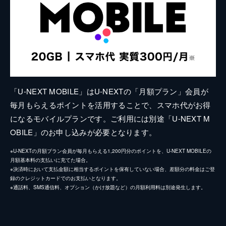
「U-NEXT MOBILE」はU-NEXTの「月額プラン」会員が
毎月もらえるポイントを活用することで、スマホ代がお得
になるモバイルプランです。ご利用には別途「U-NEXT M
OBILE」のお申し込みが必要となります。
※U-NEXTの月額プラン会員が毎月もらえる1,200円分のポイントを、U-NEXT MOBILEの
月額基本料の支払いに充てた場合。
※決済時において支払金額に相当するポイントを保有していない場合、差額分の料金はご登
録のクレジットカードでのお支払いとなります。
※通話料、SMS通信料、オプション（かけ放題など）の月額利用料は別途発生します。