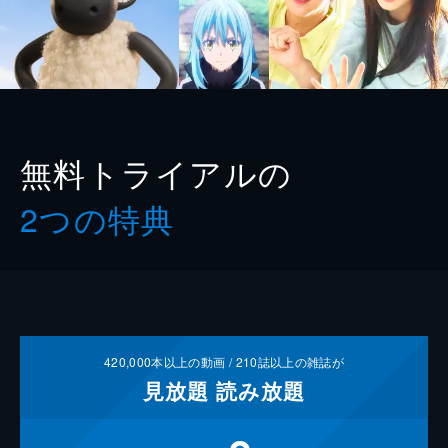
無料トライアルの
2つの特典
420,000
本以上の動画 /
210
誌以上の雑誌が
見放題
読み放題