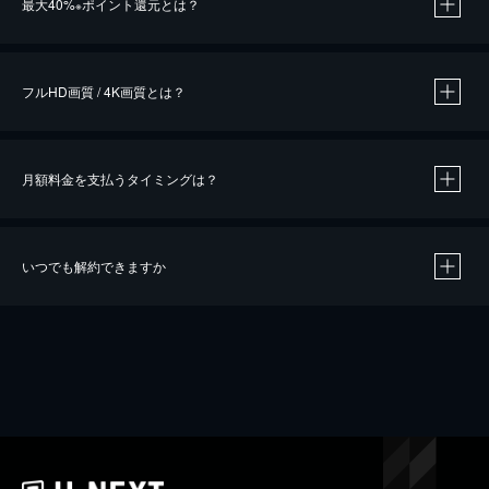
最大40%
ポイント還元とは？
※
※
作品によって必要なポイントが異なります。
フルHD画質 / 4K画質とは？
月額料金を支払うタイミングは？
※
40％ポイント還元の対象は、クレジットカード決済による作品の購入 / レンタルです。
※
iOSアプリのUコイン決済による作品の購入 / レンタルは、20％のポイント還元です。
※
還元の対象外となる決済方法や商品があります。くわしくは
こちら
をご確認ください。
いつでも解約できますか
こちら