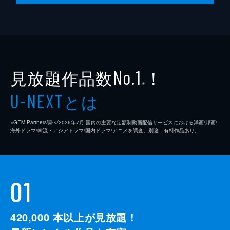
見放題作品数
！
No.1
※
とは
U-NEXT
※GEM Partners調べ/2026年7⽉ 国内の主要な定額制動画配信サービスにおける洋画/邦画/
海外ドラマ/韓流・アジアドラマ/国内ドラマ/アニメを調査。別途、有料作品あり。
01
420,000
本以上が見放題！