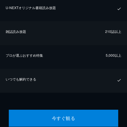
U-NEXTオリジナル書籍読み放題
雑誌読み放題
210誌以上
プロが選ぶおすすめ特集
5,000以上
いつでも解約できる
今すぐ観る