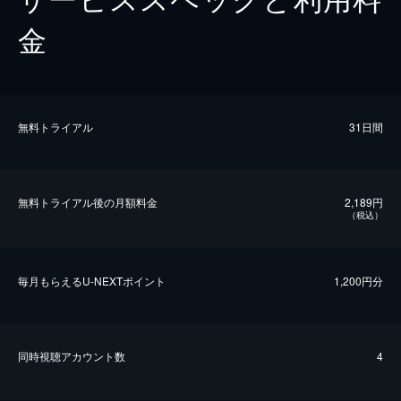
金
無料トライアル
31日間
無料トライアル後の⽉額料金
2,189円
（税込）
毎⽉もらえるU-NEXTポイント
1,200円分
同時視聴アカウント数
4