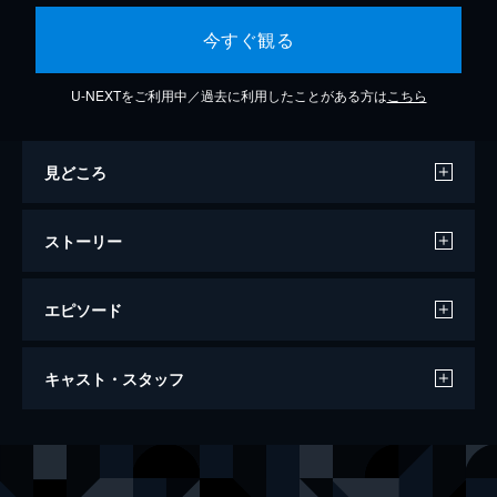
今すぐ観る
U-NEXTをご利用中／過去に利用したことがある方は
こちら
見どころ
ストーリー
エピソード
侠客 －闇狩り－
キャスト・スタッフ
85分
出演
サイモン・ヤム
ゼン・メンシュエ