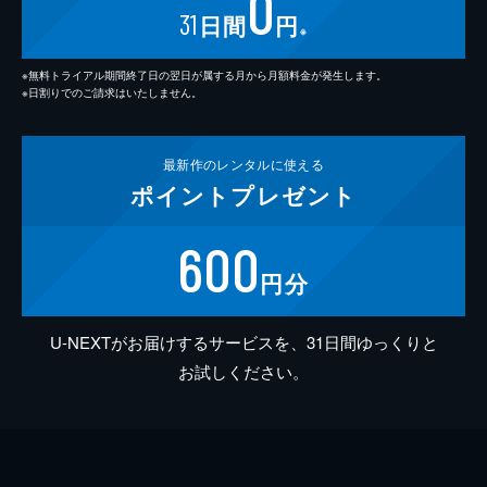
0
31
日間
円
※
※無料トライアル期間終了日の翌日が属する月から月額料金が発生します。
※日割りでのご請求はいたしません。
最新作の
レンタルに使える
ポイント
プレゼント
600
円分
U-NEXTがお届けするサービスを、31日間ゆっくりと
お試しください。