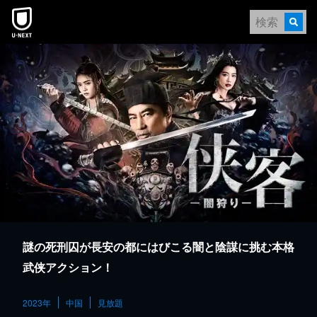
本文へスキップ
謎の死刑囚が長安の都にはびこる闇と陰謀に挑む本格
武侠アクション！
2023年
中国
見放題