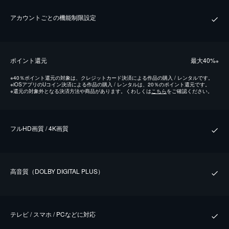
アカウントごとの機能制限設定
ポイント還元
最⼤40%
※
※
40％ポイント還元の対象は、クレジットカード決済による作品の購入 / レンタルです。
※
iOSアプリのUコイン決済による作品の購入 / レンタルは、20％のポイント還元です。
※
還元の対象外となる決済方法や商品があります。くわしくは
こちら
をご確認ください。
フルHD画質 / 4K画質
⾼⾳質（DOLBY DIGITAL PLUS）
テレビ / スマホ / PCなどに対応