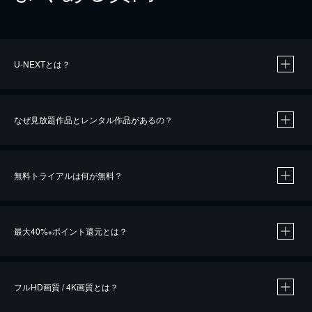
U-NEXTとは？
なぜ見放題作品とレンタル作品があるの？
無料トライアルは何が無料？
※
最大40%
ポイント還元とは？
※
※
作品によって必要なポイントが異なります。
フルHD画質 / 4K画質とは？