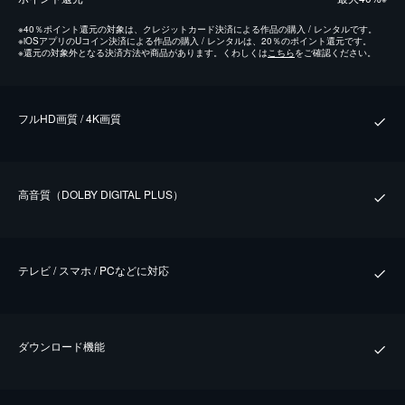
※
40％ポイント還元の対象は、クレジットカード決済による作品の購入 / レンタルです。
※
iOSアプリのUコイン決済による作品の購入 / レンタルは、20％のポイント還元です。
※
還元の対象外となる決済方法や商品があります。くわしくは
こちら
をご確認ください。
フルHD画質 / 4K画質
⾼⾳質（DOLBY DIGITAL PLUS）
テレビ / スマホ / PCなどに対応
ダウンロード機能