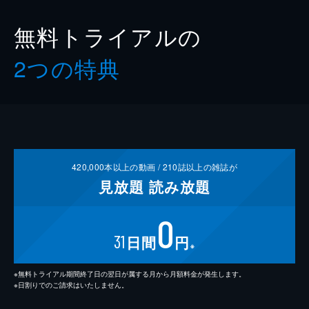
無料トライアルの
2つの特典
420,000
本以上の動画 /
210
誌以上の雑誌が
見放題
読み放題
0
31
日間
円
※
※無料トライアル期間終了日の翌日が属する月から月額料金が発生します。
※日割りでのご請求はいたしません。