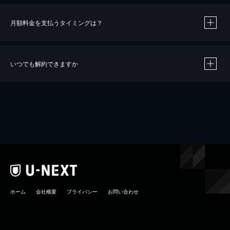
月額料金を支払うタイミングは？
※
40％ポイント還元の対象は、クレジットカード決済による作品の購入 / レンタルです。
※
iOSアプリのUコイン決済による作品の購入 / レンタルは、20％のポイント還元です。
※
還元の対象外となる決済方法や商品があります。くわしくは
こちら
をご確認ください。
いつでも解約できますか
こちら
ホーム
会社概要
プライバシー
お問い合わせ