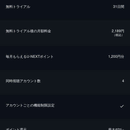
無料トライアル
31日間
無料トライアル後の⽉額料金
2,189円
（税込）
毎⽉もらえるU-NEXTポイント
1,200円分
同時視聴アカウント数
4
アカウントごとの機能制限設定
ポイント還元
最⼤40%
※