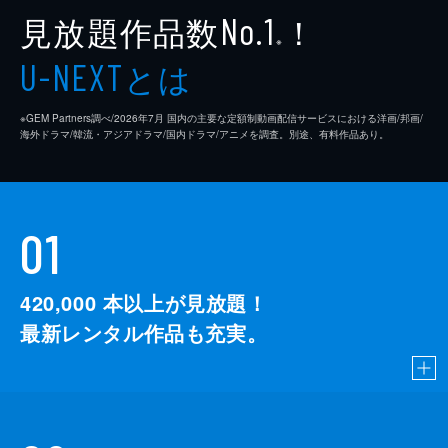
見放題作品数
！
No.1
※
とは
U-NEXT
※GEM Partners調べ/2026年7⽉ 国内の主要な定額制動画配信サービスにおける洋画/邦画/
海外ドラマ/韓流・アジアドラマ/国内ドラマ/アニメを調査。別途、有料作品あり。
01
420,000
本以上が見放題！
最新レンタル作品も充実。