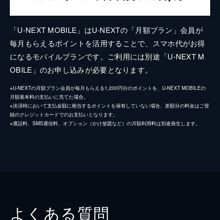
「U-NEXT MOBILE」はU-NEXTの「月額プラン」会員が
毎月もらえるポイントを活用することで、スマホ代がお得
になるモバイルプランです。ご利用には別途「U-NEXT M
OBILE」のお申し込みが必要となります。
※U-NEXTの月額プラン会員が毎月もらえる1,200円分のポイントを、U-NEXT MOBILEの
月額基本料の支払いに充てた場合。
※決済時において支払金額に相当するポイントを保有していない場合、差額分の料金はご登
録のクレジットカードでのお支払いとなります。
※通話料、SMS通信料、オプション（かけ放題など）の月額利用料は別途発生します。
よくある質問