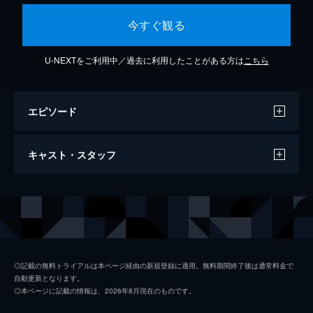
今すぐ観る
U-NEXTをご利用中／過去に利用したことがある方は
こちら
エピソード
Red Light
キャスト・スタッフ
4分
出演
NOA
◎記載の無料トライアルは本ページ経由の新規登録に適用。無料期間終了後は通常料金で
自動更新となります。
◎本ページに記載の情報は、2026年8月現在のものです。