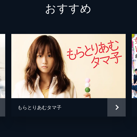
おすすめ
養護教諭
伊藤修
黒田：演劇部顧問
秋山竜
購買のおじさん
橋爪功
高野舞
神森万
柳田し
藤原寛
もらとりあむタマ子