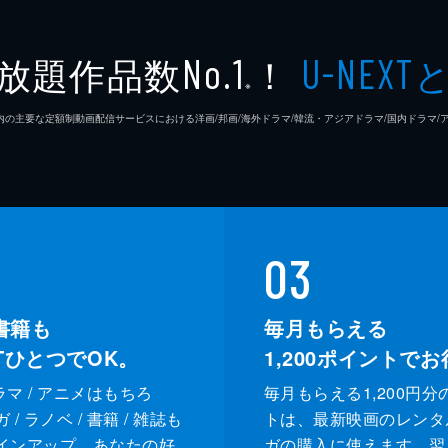
放題作品数
！
No.1
U-NEXT
※
26年7⽉ 国内の主要な定額制動画配信サービスにおける洋画/邦画/海外ドラマ/韓流・アジアドラマ/国内ドラ
03
書籍も
毎月もらえる
XTひとつでOK。
1,200
ポイントでお
ドラマ / アニメはもちろ
毎月もらえる1,200円分
/ ラノベ / 書籍 / 雑誌も
トは、最新映画のレンタ
インアップ。あなたの好
ガの購入に使えます。翌