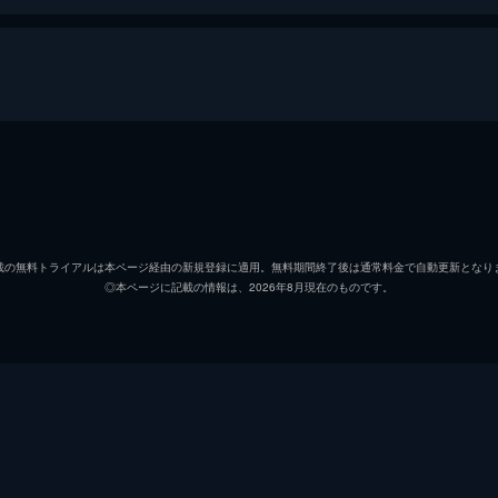
本庄沙彩
福原遥
佐々木ひかり
玉城テ
載の無料トライアルは本ページ経由の新規登録に適用。無料期間終了後は通常料金で自動更新となり
◎本ページに記載の情報は、2026年8月現在のものです。
藤崎蒼生
矢倉楓
中原胡桃
小野花
篠田美紅
齋藤美
岸谷達也
福山康