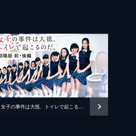
子
次
里江
ゆ
女子の事件は大抵、トイレで起こるのだ。劇場版 前・後編