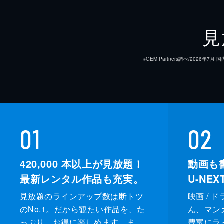
見
※GEM Partners調べ/20
01
02
420,000
本以上が見放題！
動画も
最新レンタル作品も充実。
U-NE
見放題のラインアップ数は断トツ
映画 / 
のNo.1。だから観たい作品を、た
ん、マンガ 
っぷり、お得に楽しめます。ま
豊富にラ