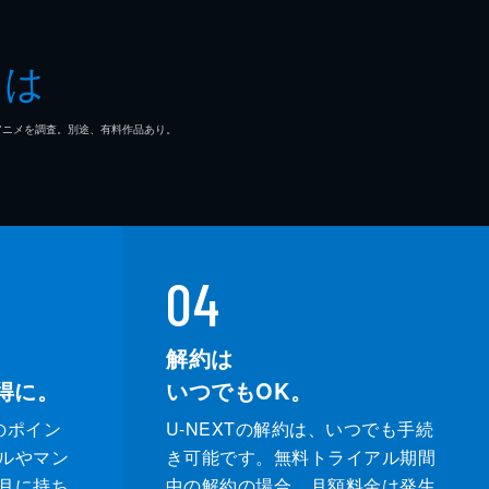
とは
マ/アニメを調査。別途、有料作品あり。
04
解約は
得に。
いつでもOK。
のポイン
U-NEXTの解約は、いつでも手続
ルやマン
き可能です。無料トライアル期間
月に持ち
中の解約の場合、月額料金は発生