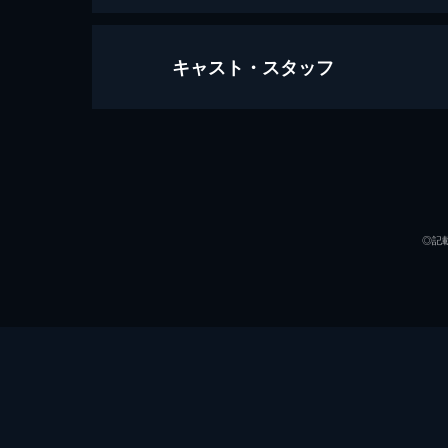
キャスト・スタッフ
女々演
77分
出演
◎記