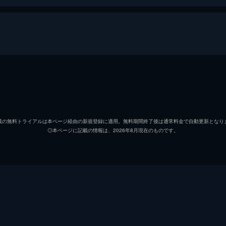
川島邦裕
ロッシー
載の無料トライアルは本ページ経由の新規登録に適用。無料期間終了後は通常料金で自動更新となり
◎本ページに記載の情報は、2026年8月現在のものです。
宮崎吐夢
河本準一
川田広樹
金田哲