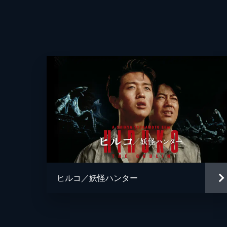
監督
脚本
製作
ヒルコ／妖怪ハンター