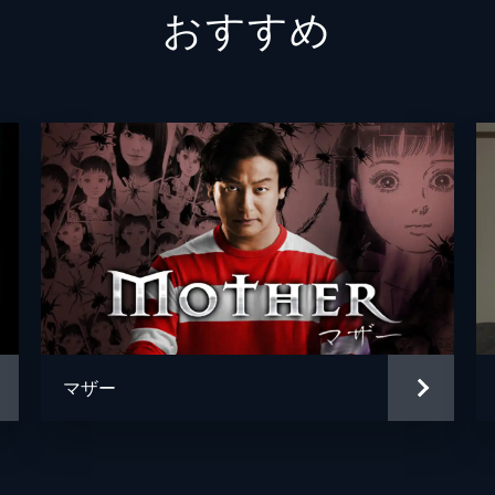
おすすめ
大橋未歩
木下優樹菜
ラサール石井
草野仁
伊藤隆行
堀田延
太田哲夫
マザー
水谷暢宏