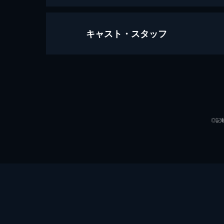
キャスト・スタッフ
ミステイクン
59分
出演
◎記