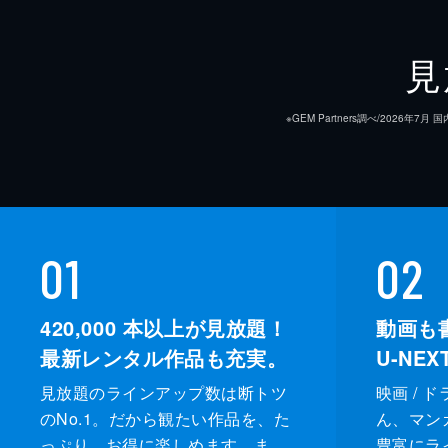
見
※GEM Partners調べ/20
01
02
420,000
本以上が見放題！
動画も
最新レンタル作品も充実。
U-NE
見放題のラインアップ数は断トツ
映画 / 
のNo.1。だから観たい作品を、た
ん、マンガ 
っぷり、お得に楽しめます。ま
豊富にラ