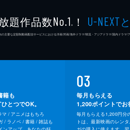
放題作品数
！
No.1
U-NEXT
※
26年7⽉ 国内の主要な定額制動画配信サービスにおける洋画/邦画/海外ドラマ/韓流・アジアドラマ/国内ドラ
03
書籍も
毎月もらえる
XTひとつでOK。
1,200
ポイントでお
ドラマ / アニメはもちろ
毎月もらえる1,200円分
/ ラノベ / 書籍 / 雑誌も
トは、最新映画のレンタ
インアップ。あなたの好
ガの購入に使えます。翌