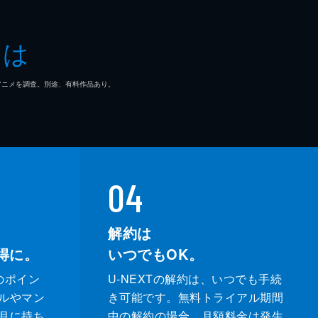
とは
マ/アニメを調査。別途、有料作品あり。
04
解約は
得に。
いつでもOK。
のポイン
U-NEXTの解約は、いつでも手続
ルやマン
き可能です。無料トライアル期間
月に持ち
中の解約の場合、月額料金は発生