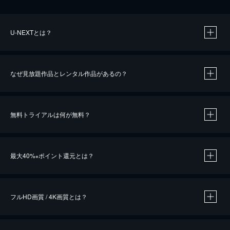
U-NEXTとは？
なぜ見放題作品とレンタル作品があるの？
無料トライアルは何が無料？
※
最大40%
ポイント還元とは？
※
※
作品によって必要なポイントが異なります。
フルHD画質 / 4K画質とは？