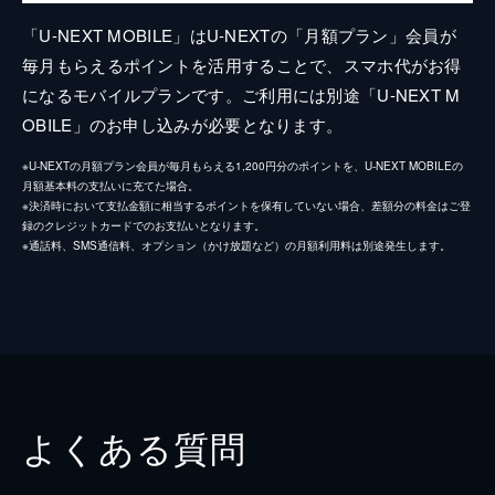
「U-NEXT MOBILE」はU-NEXTの「月額プラン」会員が
毎月もらえるポイントを活用することで、スマホ代がお得
になるモバイルプランです。ご利用には別途「U-NEXT M
OBILE」のお申し込みが必要となります。
※U-NEXTの月額プラン会員が毎月もらえる1,200円分のポイントを、U-NEXT MOBILEの
月額基本料の支払いに充てた場合。
※決済時において支払金額に相当するポイントを保有していない場合、差額分の料金はご登
録のクレジットカードでのお支払いとなります。
※通話料、SMS通信料、オプション（かけ放題など）の月額利用料は別途発生します。
よくある質問