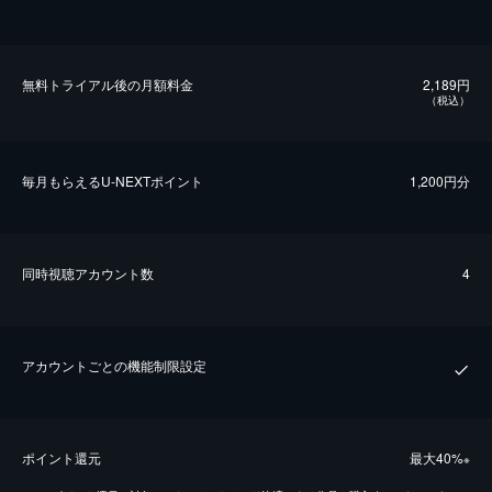
無料トライアル後の⽉額料金
2,189円
（税込）
毎⽉もらえるU-NEXTポイント
1,200円分
同時視聴アカウント数
4
アカウントごとの機能制限設定
ポイント還元
最⼤40%
※