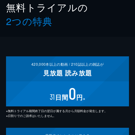
無料トライアルの
2つの特典
420,000
本以上の動画 /
210
誌以上の雑誌が
見放題
読み放題
0
31
日間
円
※
※無料トライアル期間終了日の翌日が属する月から月額料金が発生します。
※日割りでのご請求はいたしません。