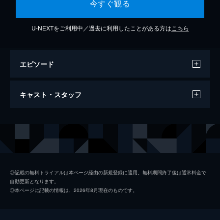
今すぐ観る
U-NEXTをご利用中／過去に利用したことがある方は
こちら
エピソード
僕は今日も
キャスト・スタッフ
6分
出演
Vaundy
◎記載の無料トライアルは本ページ経由の新規登録に適用。無料期間終了後は通常料金で
自動更新となります。
◎本ページに記載の情報は、2026年8月現在のものです。