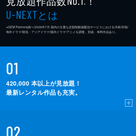
見放題作品数
！
No.1
※
とは
U-NEXT
※GEM Partners調べ/2026年7⽉ 国内の主要な定額制動画配信サービスにおける洋画/邦画/
海外ドラマ/韓流・アジアドラマ/国内ドラマ/アニメを調査。別途、有料作品あり。
01
420,000
本以上が見放題！
最新レンタル作品も充実。
02