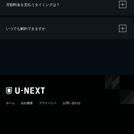
月額料金を支払うタイミングは？
※
40％ポイント還元の対象は、クレジットカード決済による作品の購入 / レンタルです。
※
iOSアプリのUコイン決済による作品の購入 / レンタルは、20％のポイント還元です。
※
還元の対象外となる決済方法や商品があります。くわしくは
こちら
をご確認ください。
いつでも解約できますか
こちら
ホーム
会社概要
プライバシー
お問い合わせ