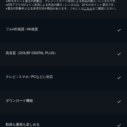
※
40％ポイント還元の対象は、クレジットカード決済による作品の購入 / レンタルです。
※
iOSアプリのUコイン決済による作品の購入 / レンタルは、20％のポイント還元です。
※
還元の対象外となる決済方法や商品があります。くわしくは
こちら
をご確認ください。
フルHD画質 / 4K画質
⾼⾳質（DOLBY DIGITAL PLUS）
テレビ / スマホ / PCなどに対応
ダウンロード機能
動画も書籍も楽しめる