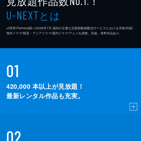
見放題作品数
！
No.1
※
とは
U-NEXT
※GEM Partners調べ/2026年7⽉ 国内の主要な定額制動画配信サービスにおける洋画/邦画/
海外ドラマ/韓流・アジアドラマ/国内ドラマ/アニメを調査。別途、有料作品あり。
01
420,000
本以上が見放題！
最新レンタル作品も充実。
02