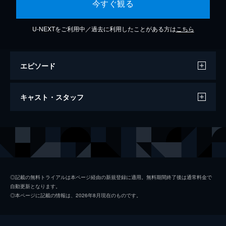
今すぐ観る
U-NEXTをご利用中／過去に利用したことがある方は
こちら
エピソード
まぶた
キャスト・スタッフ
4分
出演
Vaundy
◎記載の無料トライアルは本ページ経由の新規登録に適用。無料期間終了後は通常料金で
自動更新となります。
◎本ページに記載の情報は、2026年8月現在のものです。