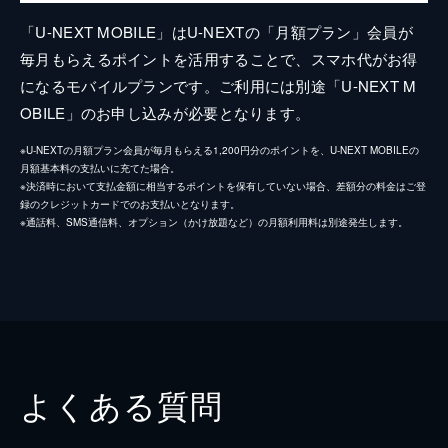
「U-NEXT MOBILE」はU-NEXTの「月額プラン」会員が
毎月もらえるポイントを活用することで、スマホ代がお得
になるモバイルプランです。ご利用には別途「U-NEXT M
OBILE」のお申し込みが必要となります。
※U-NEXTの月額プラン会員が毎月もらえる1,200円分のポイントを、U-NEXT MOBILEの
月額基本料の支払いに充てた場合。
※決済時において支払金額に相当するポイントを保有していない場合、差額分の料金はご登
録のクレジットカードでのお支払いとなります。
※通話料、SMS通信料、オプション（かけ放題など）の月額利用料は別途発生します。
よくある質問