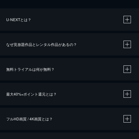
U-NEXTとは？
なぜ見放題作品とレンタル作品があるの？
無料トライアルは何が無料？
※
最大40%
ポイント還元とは？
※
※
作品によって必要なポイントが異なります。
フルHD画質 / 4K画質とは？