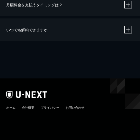
月額料金を支払うタイミングは？
※
40％ポイント還元の対象は、クレジットカード決済による作品の購入 / レンタルです。
※
iOSアプリのUコイン決済による作品の購入 / レンタルは、20％のポイント還元です。
※
還元の対象外となる決済方法や商品があります。くわしくは
こちら
をご確認ください。
いつでも解約できますか
こちら
ホーム
会社概要
プライバシー
お問い合わせ