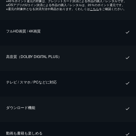
※
40％ポイント還元の対象は、クレジットカード決済による作品の購入 / レンタルです。
※
iOSアプリのUコイン決済による作品の購入 / レンタルは、20％のポイント還元です。
※
還元の対象外となる決済方法や商品があります。くわしくは
こちら
をご確認ください。
フルHD画質 / 4K画質
⾼⾳質（DOLBY DIGITAL PLUS）
テレビ / スマホ / PCなどに対応
ダウンロード機能
動画も書籍も楽しめる