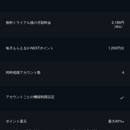
無料トライアル後の⽉額料金
2,189円
（税込）
毎⽉もらえるU-NEXTポイント
1,200円分
同時視聴アカウント数
4
アカウントごとの機能制限設定
ポイント還元
最⼤40%
※