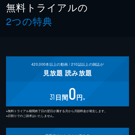
無料トライアルの
2つの特典
420,000
本以上の動画 /
210
誌以上の雑誌が
見放題
読み放題
0
31
日間
円
※
※無料トライアル期間終了日の翌日が属する月から月額料金が発生します。
※日割りでのご請求はいたしません。