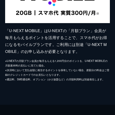
「U-NEXT MOBILE」はU-NEXTの「月額プラン」会員が
毎月もらえるポイントを活用することで、スマホ代がお得
になるモバイルプランです。ご利用には別途「U-NEXT M
OBILE」のお申し込みが必要となります。
※U-NEXTの月額プラン会員が毎月もらえる1,200円分のポイントを、U-NEXT MOBILEの
月額基本料の支払いに充てた場合。
※決済時において支払金額に相当するポイントを保有していない場合、差額分の料金はご登
録のクレジットカードでのお支払いとなります。
※通話料、SMS通信料、オプション（かけ放題など）の月額利用料は別途発生します。