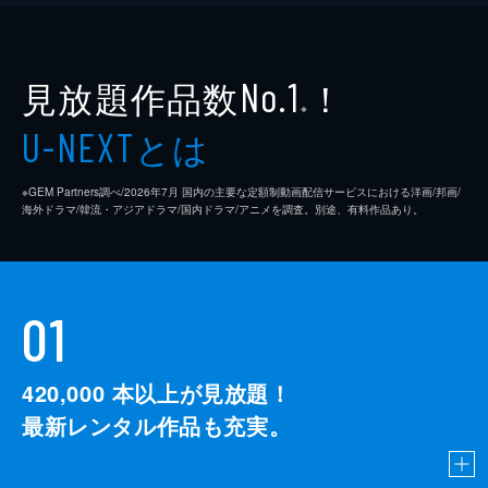
見放題作品数
！
No.1
※
とは
U-NEXT
※GEM Partners調べ/2026年7⽉ 国内の主要な定額制動画配信サービスにおける洋画/邦画/
海外ドラマ/韓流・アジアドラマ/国内ドラマ/アニメを調査。別途、有料作品あり。
01
420,000
本以上が見放題！
最新レンタル作品も充実。