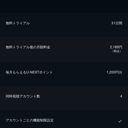
無料トライアル
31日間
無料トライアル後の⽉額料金
2,189円
（税込）
毎⽉もらえるU-NEXTポイント
1,200円分
同時視聴アカウント数
4
アカウントごとの機能制限設定