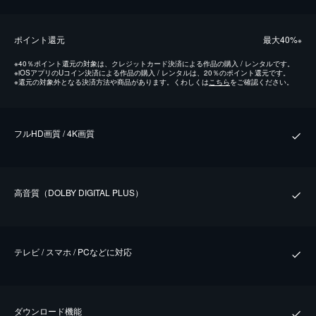
ポイント還元
最⼤40%
※
※
40％ポイント還元の対象は、クレジットカード決済による作品の購入 / レンタルです。
※
iOSアプリのUコイン決済による作品の購入 / レンタルは、20％のポイント還元です。
※
還元の対象外となる決済方法や商品があります。くわしくは
こちら
をご確認ください。
フルHD画質 / 4K画質
⾼⾳質（DOLBY DIGITAL PLUS）
テレビ / スマホ / PCなどに対応
ダウンロード機能