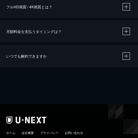
フルHD画質 / 4K画質とは？
月額料金を支払うタイミングは？
※
40％ポイント還元の対象は、クレジットカード決済による作品の購入 / レンタルです。
※
iOSアプリのUコイン決済による作品の購入 / レンタルは、20％のポイント還元です。
※
還元の対象外となる決済方法や商品があります。くわしくは
こちら
をご確認ください。
いつでも解約できますか
こちら
ホーム
会社概要
プライバシー
お問い合わせ