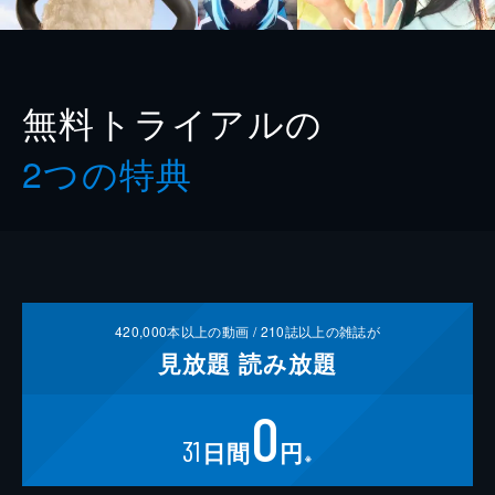
無料トライアルの
2つの特典
420,000
本以上の動画 /
210
誌以上の雑誌が
見放題
読み放題
0
31
日間
円
※