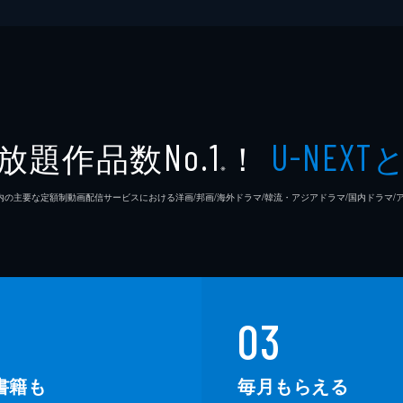
放題作品数
！
No.1
U-NEXT
※
26年7⽉ 国内の主要な定額制動画配信サービスにおける洋画/邦画/海外ドラマ/韓流・アジアドラマ/国内ドラ
03
書籍も
毎月もらえる