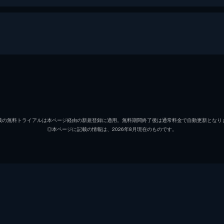
ド（アルバム部門）
TWICE
SEVENTEEN
載の無料トライアルは本ページ経由の新規登録に適用。無料期間終了後は通常料金で自動更新となり
◎本ページに記載の情報は、2026年8月現在のものです。
MONSTA X
NU'EST W
Ailee
GOT7