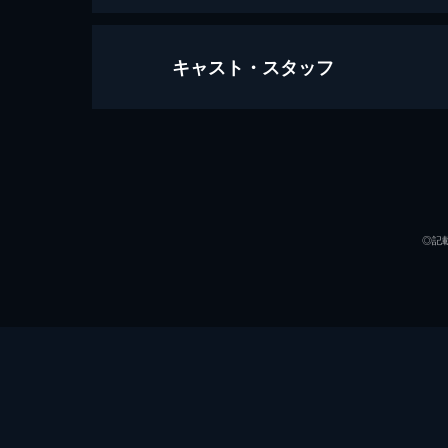
キャスト・スタッフ
第32回ゴールデンディスクアワー
159分
出演
◎記