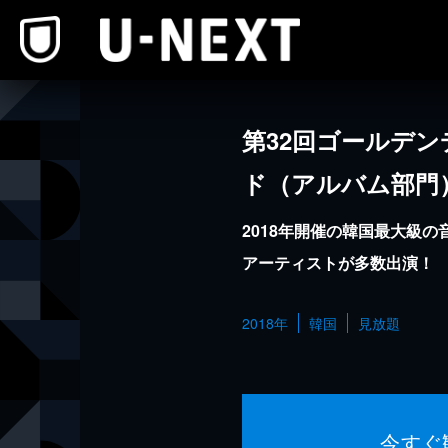
本文へスキップ
第32回ゴールデ
ド（アルバム部門
2018年開催の韓国最大級の
アーティストが多数出演！
2018年
韓国
見放題
今すぐ