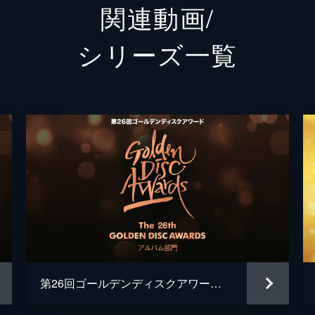
関連動画/
ファン・チヨル
シリーズ⼀覧
テヨン
BTS
EXO
SUPER JUNIOR
第26回ゴールデンディスクアワード（アルバム部門）