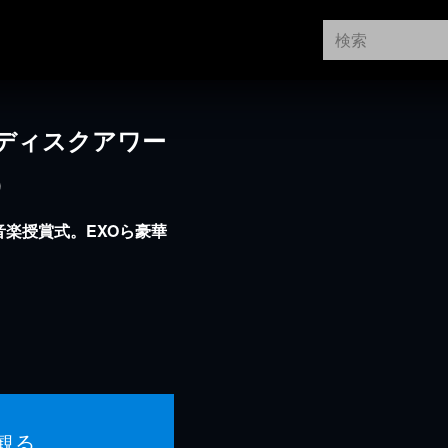
ンディスクアワー
）
音楽授賞式。EXOら豪華
観る