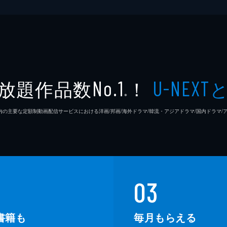
放題作品数
！
No.1
U-NEXT
※
26年7⽉ 国内の主要な定額制動画配信サービスにおける洋画/邦画/海外ドラマ/韓流・アジアドラマ/国内ドラ
03
書籍も
毎月もらえる