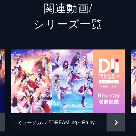
関連動画/
柴咲 真也
宮本弘
シリーズ⼀覧
白華 時雨
上仁樹
虎澤 一生
白石康
浅霧 巳影
塚本凌
久磨 凛太朗
宮内伊
針宮 藤一郎
篠原功
桐谷 洋介
磯貝龍
広瀬格
ミュージカル「DREAM!ing～Rainy Days～」Bru-ray収録映像
TOKYO