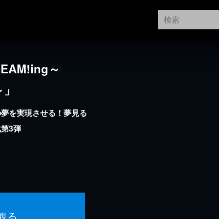
AM!ing～
e～」
の夢を実現させる！夢見る
第3弾
観る