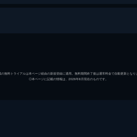
est la vie～」
牛若 湊
遊馬晃
志部谷 幽
坪倉康
載の無料トライアルは本ページ経由の新規登録に適用。無料期間終了後は通常料金で自動更新となり
◎本ページに記載の情報は、2026年8月現在のものです。
針宮 藤次
反橋宗
三毛門 紫音
杉本凛
花房 柳
山田ジ
望月 悠馬
佐藤信