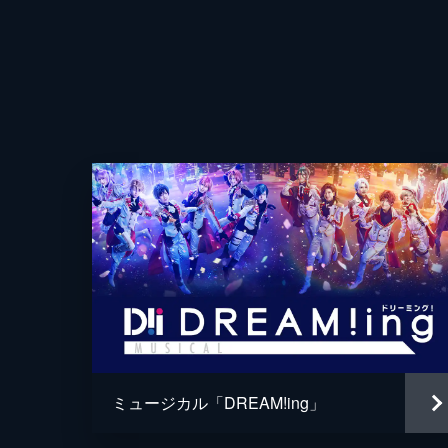
脚本
ミュージカル「DREAM!ing」
音楽