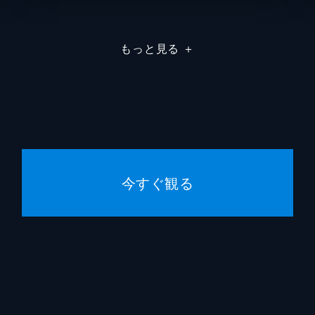
國重直
もっと見る
＋
バンダ
S-SIZ
今すぐ観る