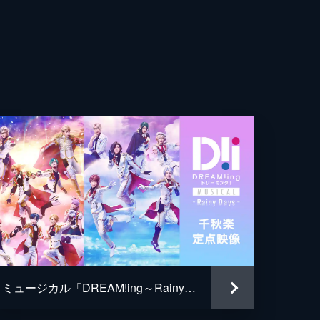
佑
介
生
織
乎
ミュージカル「DREAM!ing～Rainy Days～」千秋楽定点映像
 LOGIC Ltd.