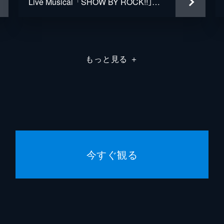
Live Musical「SHOW BY ROCK!!｣―狂騒のBloodyLabyrinth―
もっと見る
＋
今すぐ観る