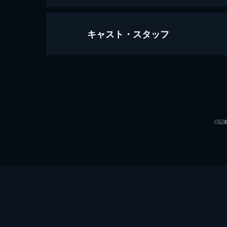
キャスト・スタッフ
ミュージカル「DREAM!ing～FUN!:C’
179分
出演
◎記