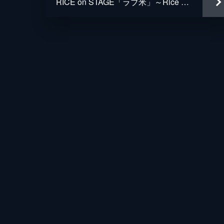
RICE on STAGE「ラブ米」～Rice will come again～