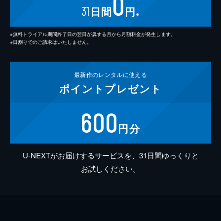
0
31
日間
円
※
※無料トライアル期間終了日の翌日が属する月から月額料金が発生します。
※日割りでのご請求はいたしません。
最新作の
レンタルに使える
ポイント
プレゼント
600
円分
U-NEXTがお届けするサービスを、31日間ゆっくりと
お試しください。