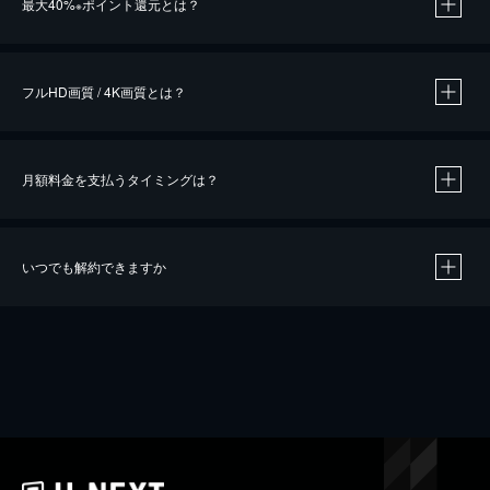
最大40%
ポイント還元とは？
※
※
作品によって必要なポイントが異なります。
フルHD画質 / 4K画質とは？
月額料金を支払うタイミングは？
※
40％ポイント還元の対象は、クレジットカード決済による作品の購入 / レンタルです。
※
iOSアプリのUコイン決済による作品の購入 / レンタルは、20％のポイント還元です。
※
還元の対象外となる決済方法や商品があります。くわしくは
こちら
をご確認ください。
いつでも解約できますか
こちら