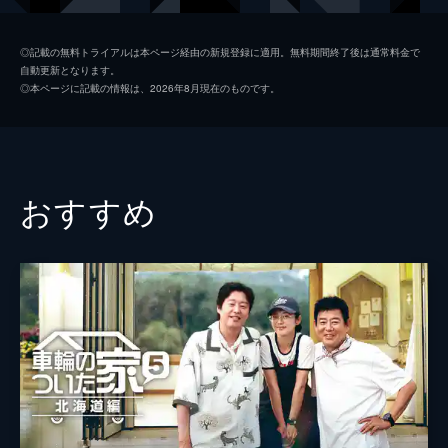
し、あまりの広さに戸惑い...。
ド･ギョンス
89分
◎記載の無料トライアルは本ページ経由の新規登録に適用。無料期間終了後は通常料金で
自動更新となります。
第2話 植えた 見た そして…伏日だった
キム･ギバン
◎本ページに記載の情報は、2026年8月現在のものです。
少しずつ農機具の扱いにも慣れてきた4人は
イム･ジュファン
順調に畝作りを進める。しかし突然、管理機
が動かなくなる。そこで自分たちが食べたす
チョン･スギョ
いかの種を植えてみることに。昼食は地元の
食堂で名物の麺料理に舌鼓を打つ。
チョ･インソン
おすすめ
90分
チャ･テヒョン
第3話 うれしい客とうれしくない客
ゲストにイム・ジュファンとチョン・スギョ
監督
チャ･テヒョン
を迎えて畑に向かうメンバー。普段から仲の
良いゲストが合流し、車内での会話も弾む。
畑に到着し、成長した作物を見て興奮する
も、伸び放題の雑草に困惑する。
91分
第4話 雨が降っている しかも大雨…
念願の珍しい植物を手に入れて登場したグァ
ンス。雨の中、ドライブを楽しみながら、い