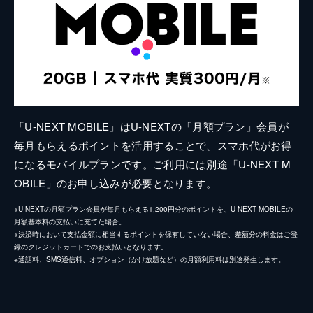
「U-NEXT MOBILE」はU-NEXTの「月額プラン」会員が
毎月もらえるポイントを活用することで、スマホ代がお得
になるモバイルプランです。ご利用には別途「U-NEXT M
OBILE」のお申し込みが必要となります。
※U-NEXTの月額プラン会員が毎月もらえる1,200円分のポイントを、U-NEXT MOBILEの
月額基本料の支払いに充てた場合。
※決済時において支払金額に相当するポイントを保有していない場合、差額分の料金はご登
録のクレジットカードでのお支払いとなります。
※通話料、SMS通信料、オプション（かけ放題など）の月額利用料は別途発生します。