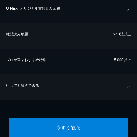
U-NEXTオリジナル書籍読み放題
雑誌読み放題
210誌以上
プロが選ぶおすすめ特集
5,000以上
いつでも解約できる
今すぐ観る