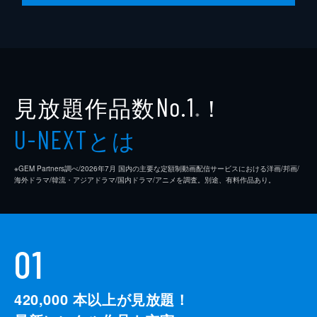
100分
見放題作品数
！
No.1
※
とは
U-NEXT
※GEM Partners調べ/2026年7⽉ 国内の主要な定額制動画配信サービスにおける洋画/邦画/
海外ドラマ/韓流・アジアドラマ/国内ドラマ/アニメを調査。別途、有料作品あり。
01
420,000
本以上が見放題！