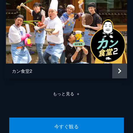
生い茂る雑草を目の当たりにして途方に暮れ
るメンバーたち。草むしりを手伝ってもらう
ためスタッフに対決を持ちかける。そこで交
互にコップに水をついでいき、あふれたら負
けの表面張力ゲームをすることに。
88分
第8話 大豆を植えたら大豆が生え 小豆を
植えたら小豆が生える
自分たちが育てたえごまから、えごま油を作
ることに。ロケの前の週に畑へ向かい、えご
まを乾燥させ、えごま油を作る準備は万全。
カン食堂2
そして、色とりどりに咲き乱れる花や隣の家
の人が植えてくれた若大根を見て感動する。
96分
もっと見る
＋
最終話 農業初心者たちの“農談”
最後の夜にキャンプファイアをすることにし
た4人。火を囲んで語りあいながら最後の夜
が更けていく。翌日は収穫した作物を使って
昼食作りをする。雑用係を卒業したグァンス
今すぐ観る
は、初めて料理を任される。