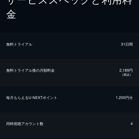
金
無料トライアル
31日間
無料トライアル後の⽉額料金
2,189円
（税込）
毎⽉もらえるU-NEXTポイント
1,200円分
同時視聴アカウント数
4