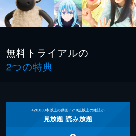
無料トライアルの
2つの特典
420,000
本以上の動画 /
210
誌以上の雑誌が
見放題
読み放題