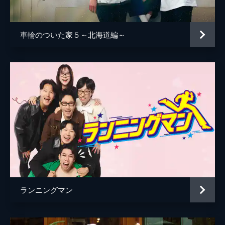
つもどおり畑へ向かう。雨に打たれながら成
長した作物を見てはしゃぐ4人だったが、作
物が雨に浸かっているのを発見する。
車輪のついた家５～北海道編～
87分
第5話 僕らの畑には驚きがある
ウビンの提案で肥料をまきにいくことにした
4人。ギバンの差し入れを食べながら畑へ向
かう。畑に着くとすいかの実がなっているの
を発見して大はしゃぎ。農作業を終えた後は
豆腐料理店で絶品の豆腐料理を味わう。
88分
第6話 僕らの畑に緊張感を与える…
バドミントン対決で負けて悔しさを味わって
いた4人は、録画ボタンの操作とえごまの葉
の洗浄を懸けたユンノリ対決をスタッフに提
案する。英語禁止のユンノリで、OKやナイ
ランニングマン
スなど、うっかり英語を口にしてしまい...。
87分
第7話 放置した雑草に一苦労