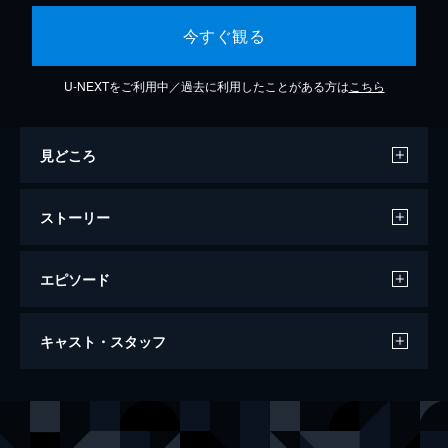
今すぐ観る
U-NEXTをご利用中／過去に利用したことがある方は
こちら
見どころ
ストーリー
エピソード
第1話 ある日僕らは大豆を植えることにし
キャスト・スタッフ
た
500坪の畑を与えられて作物を育てることに
なった仲良し4人組。清潭洞に集合した4人は
出演
イ･グァンス
ギバンの運転で江原道の畑に向かう。農作業
が初めての4人は、実際に畑を目の当たりに
キム･ウビン