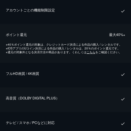
アカウントごとの機能制限設定
ポイント還元
最⼤40%
※
※
40％ポイント還元の対象は、クレジットカード決済による作品の購入 / レンタルです。
※
iOSアプリのUコイン決済による作品の購入 / レンタルは、20％のポイント還元です。
※
還元の対象外となる決済方法や商品があります。くわしくは
こちら
をご確認ください。
フルHD画質 / 4K画質
⾼⾳質（DOLBY DIGITAL PLUS）
テレビ / スマホ / PCなどに対応