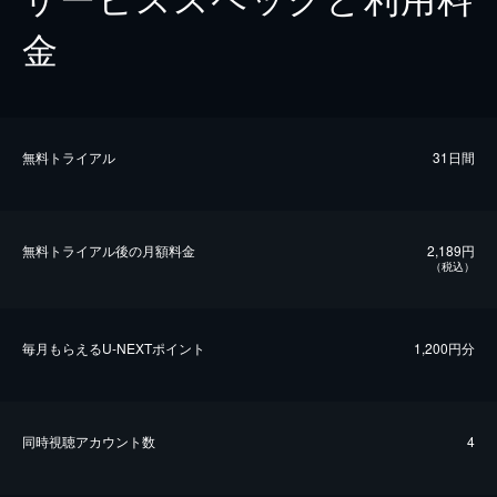
金
無料トライアル
31日間
無料トライアル後の⽉額料金
2,189円
（税込）
毎⽉もらえるU-NEXTポイント
1,200円分
同時視聴アカウント数
4