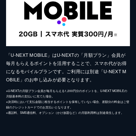
「U-NEXT MOBILE」はU-NEXTの「月額プラン」会員が
毎月もらえるポイントを活用することで、スマホ代がお得
になるモバイルプランです。ご利用には別途「U-NEXT M
OBILE」のお申し込みが必要となります。
※U-NEXTの月額プラン会員が毎月もらえる1,200円分のポイントを、U-NEXT MOBILEの
月額基本料の支払いに充てた場合。
※決済時において支払金額に相当するポイントを保有していない場合、差額分の料金はご登
録のクレジットカードでのお支払いとなります。
※通話料、SMS通信料、オプション（かけ放題など）の月額利用料は別途発生します。