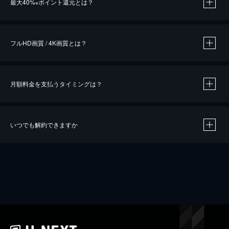
最大40%
ポイント還元とは？
※
※
作品によって必要なポイントが異なります。
フルHD画質 / 4K画質とは？
月額料金を支払うタイミングは？
※
40％ポイント還元の対象は、クレジットカード決済による作品の購入 / レンタルです。
※
iOSアプリのUコイン決済による作品の購入 / レンタルは、20％のポイント還元です。
※
還元の対象外となる決済方法や商品があります。くわしくは
こちら
をご確認ください。
いつでも解約できますか
こちら