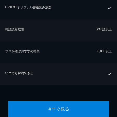
U-NEXTオリジナル書籍読み放題
雑誌読み放題
210誌以上
プロが選ぶおすすめ特集
5,000以上
いつでも解約できる
今すぐ観る