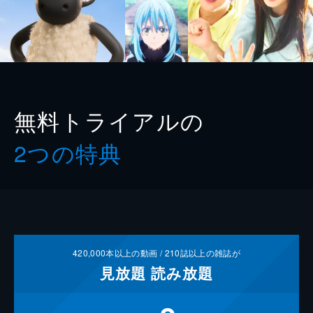
無料トライアルの
2つの特典
420,000
本以上の動画 /
210
誌以上の雑誌が
見放題
読み放題