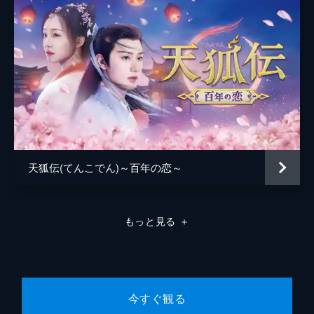
沈飛揚に傷を負わせながらも、左経綸と錦萱
は桃花村からの脱出に成功する。一方、長官
家には韓福ら役人が押しかけ、何としても経
綸に謁見すると言い張り、長公主とにらみあ
いになる。そこへようやく経綸が戻り...。
34分
第8話
姚州に着いた柳卿卿と沈飛揚は、食事をする
ため店に入ったところ、隣の席には偶然、長
公主がいた。卿卿は左経綸という人物を捜し
ていると長公主に告げるが、長公主は知らな
天狐伝(てんこでん)～百年の恋～
いフリをする。その頃、経綸は...。
37分
第9話
もっと見る
＋
韓福は、左経綸の信頼を失墜させようと謀
り、糧食の着服を続ける。一方、経綸は生活
に苦しむ流民を救うため、城下に貼り紙をし
て流民を広場に集め、1人ずつ登記をさせて
城北に土地を与えると呼びかける。
今すぐ観る
32分