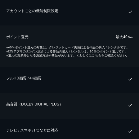
アカウントごとの機能制限設定
ポイント還元
最⼤40%
※
※
40％ポイント還元の対象は、クレジットカード決済による作品の購入 / レンタルです。
※
iOSアプリのUコイン決済による作品の購入 / レンタルは、20％のポイント還元です。
※
還元の対象外となる決済方法や商品があります。くわしくは
こちら
をご確認ください。
フルHD画質 / 4K画質
⾼⾳質（DOLBY DIGITAL PLUS）
テレビ / スマホ / PCなどに対応