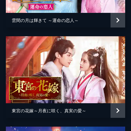
萱は経綸の部屋に隠れ、龍婆と沈飛揚がやっ
てくるが危ういところを逃れる。龍婆と飛揚
は、経綸をかばう柳卿卿の真意をいぶかる。
雲間の月は輝きて ～運命の恋人～
35分
第5話
姚州の長官に着任する日まで、あと3日とな
った。湖底の道がふさがれ、左経綸は新たに
村を抜け出す方法はないかと焦っていた。そ
んな折、経綸は龍婆たちに呼び出され、不審
に思いながらも部屋に入ると...。
34分
第6話
左経綸の失脚と波川将軍の長官就任を目論む
韓福が屋敷に押しかけ、経綸に謁見させろと
詰め寄る。その頃、桃花村では経綸が新たな
脱出口となる石門を見つけるが、その石門を
東宮の花嫁～月夜に咲く、真実の愛～
開けるためには柳卿卿の佩玉が必要だった。
36分
第7話