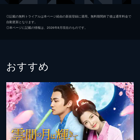
で運命の相手を選ぶ儀式が行われていた。
35分
コー・イン
第2話
◎記載の無料トライアルは本ページ経由の新規登録に適用。無料期間終了後は通常料金で
自動更新となります。
柳卿卿は阿羅鳳として、異人である左経綸を
リウ・インジュン
◎本ページに記載の情報は、2026年8月現在のものです。
殺さなければならないが躊躇し、村人や長老
監督
マイ・ティエン
の龍婆から早く殺すようせかされる。卿卿
は、このままでは掟が人を殺す武器になって
しまうと人々を諭すが...。
37分
おすすめ
第3話
左経綸の失踪の噂が広まり、姚州中が大騒ぎ
になる。役人の韓福は波川将軍のもとへ行
き、屋敷での接見を経綸に求め、もし着任の
日に戻ってこなければ将軍が長官になれる好
機だと詰め寄る。しかし波川は鷹揚に構
え...。
37分
第4話
ひそかに桃花村にたどりつき、左経綸の手助
けをする臣下の錦萱が見つかってしまう。錦