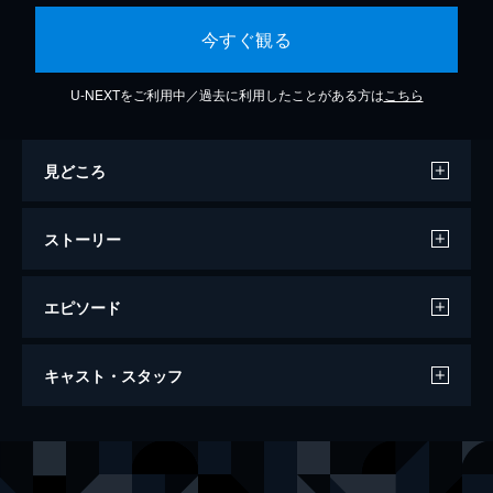
今すぐ観る
U-NEXTをご利用中／過去に利用したことがある方は
こちら
見どころ
ストーリー
エピソード
第1話
キャスト・スタッフ
都や姚州では、桃花村という桃源郷の噂が広
まっていた。そんな折、左経綸は姚州へ赴任
する途中、行方不明になる。桃花村では柳卿
出演
ホアン・イー
卿が一族の頭である阿羅鳳に任じられ、桃花
ワン・ホンイー