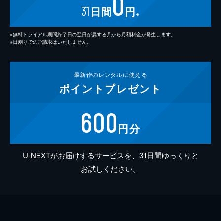
0
31
日間
円
※
※無料トライアル期間終了日の翌日が属する月から月額料金が発生します。
※日割りでのご請求はいたしません。
最新作の
レンタルに使える
ポイント
プレゼント
600
円分
U-NEXTがお届けするサービスを、31日間ゆっくりと
お試しください。