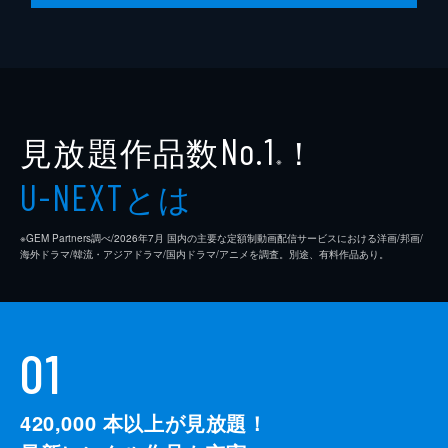
第10話
左経綸の策にはまった韓福は、隠し倉庫に現
れる。そこに経綸がやってきて、私利私欲を
むさぼり姚州の民を苦しめたこと、また、刺
客を使って経綸の命を狙ったことをとがめる
が、韓福は刺客については強く否定する。
見放題作品数
！
No.1
37分
※
とは
U-NEXT
※GEM Partners調べ/2026年7⽉ 国内の主要な定額制動画配信サービスにおける洋画/邦画/
海外ドラマ/韓流・アジアドラマ/国内ドラマ/アニメを調査。別途、有料作品あり。
01
420,000
本以上が見放題！