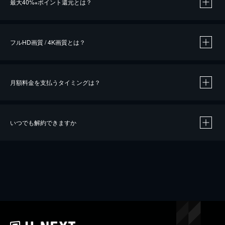
最大40%
ポイント還元とは？
※
※
作品によって必要なポイントが異なります。
フルHD画質 / 4K画質とは？
月額料金を支払うタイミングは？
※
40％ポイント還元の対象は、クレジットカード決済による作品の購入 / レンタルです。
※
iOSアプリのUコイン決済による作品の購入 / レンタルは、20％のポイント還元です。
※
還元の対象外となる決済方法や商品があります。くわしくは
こちら
をご確認ください。
いつでも解約できますか
こちら