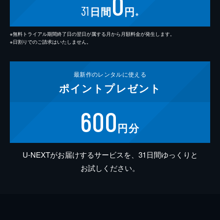
0
31
日間
円
※
※無料トライアル期間終了日の翌日が属する月から月額料金が発生します。
※日割りでのご請求はいたしません。
最新作の
レンタルに使える
ポイント
プレゼント
600
円分
U-NEXTがお届けするサービスを、31日間ゆっくりと
お試しください。