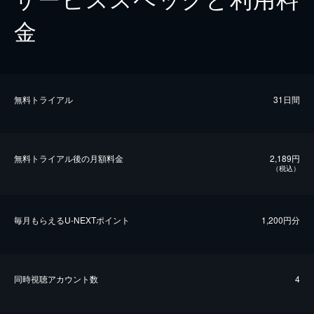
金
無料トライアル
31日間
無料トライアル後の⽉額料金
2,189円
（税込）
毎⽉もらえるU-NEXTポイント
1,200円分
同時視聴アカウント数
4