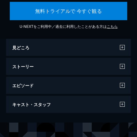
無料トライアルで 今すぐ観る
U-NEXTをご利用中／過去に利用したことがある方は
こちら
見どころ
ストーリー
エピソード
50年後のサマーキャンプ
キャスト・スタッフ
96分
出演
ノラ
ダイアン・キートン
ジニー
キャシー・ベイツ