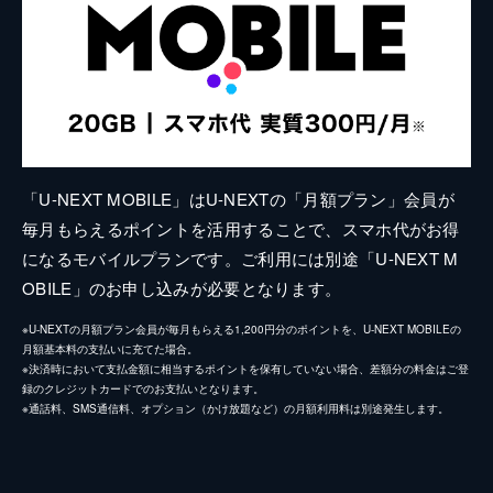
「U-NEXT MOBILE」はU-NEXTの「月額プラン」会員が
毎月もらえるポイントを活用することで、スマホ代がお得
になるモバイルプランです。ご利用には別途「U-NEXT M
OBILE」のお申し込みが必要となります。
※U-NEXTの月額プラン会員が毎月もらえる1,200円分のポイントを、U-NEXT MOBILEの
月額基本料の支払いに充てた場合。
※決済時において支払金額に相当するポイントを保有していない場合、差額分の料金はご登
録のクレジットカードでのお支払いとなります。
※通話料、SMS通信料、オプション（かけ放題など）の月額利用料は別途発生します。