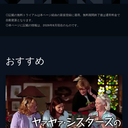
メアリー
アルフレ・ウッダード
◎記載の無料トライアルは本ページ経由の新規登録に適用。無料期間終了後は通常料金で
自動更新となります。
トミー
デニス・ヘイスバート
◎本ページに記載の情報は、2026年8月現在のものです。
スティーヴィー･Ｄ
ユージン・レヴィ
ビヴァリー・ダンジェロ
ニコール・リッチー
おすすめ
監督
カスティル・ランドン
脚本
カスティル・ランドン
製作
ダイアン・キートン
アレックス・サックス
タイラー・Ｗ・コニー