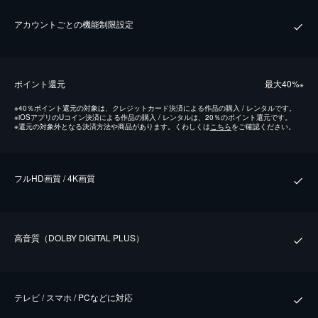
アカウントごとの機能制限設定
ポイント還元
最⼤40%
※
※
40％ポイント還元の対象は、クレジットカード決済による作品の購入 / レンタルです。
※
iOSアプリのUコイン決済による作品の購入 / レンタルは、20％のポイント還元です。
※
還元の対象外となる決済方法や商品があります。くわしくは
こちら
をご確認ください。
フルHD画質 / 4K画質
⾼⾳質（DOLBY DIGITAL PLUS）
テレビ / スマホ / PCなどに対応