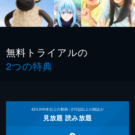
無料トライアルの
2つの特典
420,000
本以上の動画 /
210
誌以上の雑誌が
見放題
読み放題