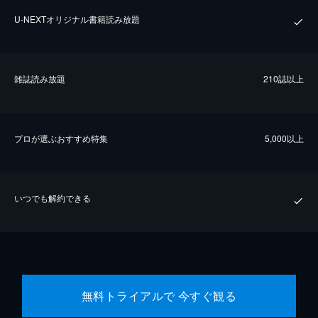
U-NEXTオリジナル書籍読み放題
雑誌読み放題
210誌以上
プロが選ぶおすすめ特集
5,000以上
いつでも解約できる
無料トライアルで 今すぐ観る