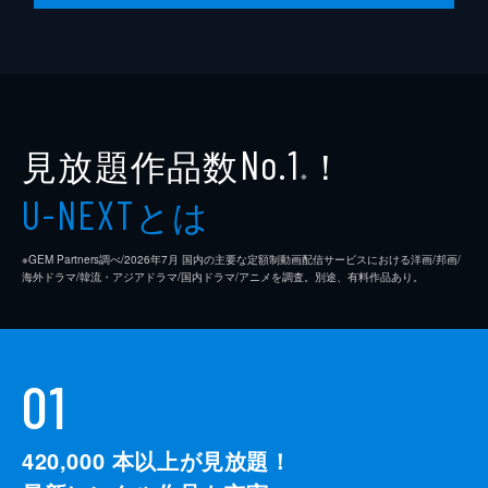
見放題作品数
！
No.1
※
とは
U-NEXT
※GEM Partners調べ/2026年7⽉ 国内の主要な定額制動画配信サービスにおける洋画/邦画/
海外ドラマ/韓流・アジアドラマ/国内ドラマ/アニメを調査。別途、有料作品あり。
01
420,000
本以上が見放題！