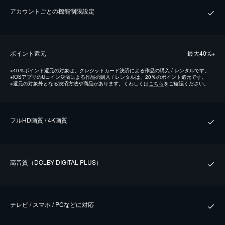
アカウントごとの機能制限設定
ポイント還元
最⼤40%
※
※
40％ポイント還元の対象は、クレジットカード決済による作品の購入 / レンタルです。
※
iOSアプリのUコイン決済による作品の購入 / レンタルは、20％のポイント還元です。
※
還元の対象外となる決済方法や商品があります。くわしくは
こちら
をご確認ください。
フルHD画質 / 4K画質
⾼⾳質（DOLBY DIGITAL PLUS）
テレビ / スマホ / PCなどに対応