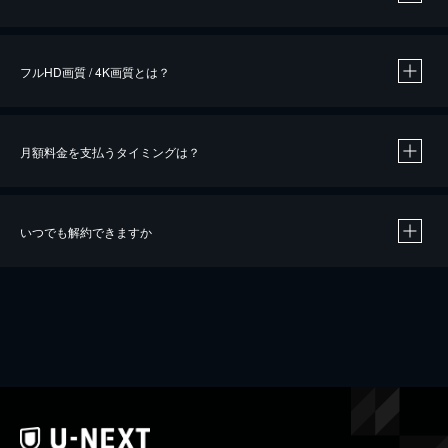
※
作品によって必要なポイントが異なります。
フルHD画質 / 4K画質とは？
月額料金を支払うタイミングは？
※
40％ポイント還元の対象は、クレジットカード決済による作品の購入 / レンタルです。
※
iOSアプリのUコイン決済による作品の購入 / レンタルは、20％のポイント還元です。
※
還元の対象外となる決済方法や商品があります。くわしくは
こちら
をご確認ください。
いつでも解約できますか
こちら