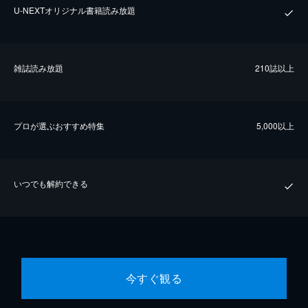
U-NEXTオリジナル書籍読み放題
雑誌読み放題
210誌以上
プロが選ぶおすすめ特集
5,000以上
いつでも解約できる
今すぐ観る