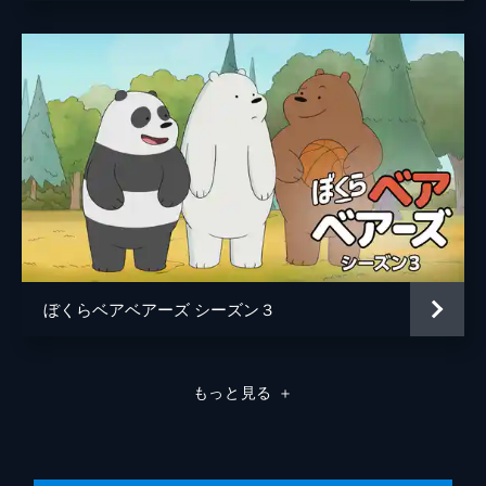
ベアーズがほら穴でテレビを観ていると、わ
なを仕掛けて生き物を捕まえるトラッパーの
コートニーという男が登場。謎の生物を捕ま
えると宣言して森の奥へ向かう。ベアーズも
テイブスに連れられ森へ行くが...。
11分
#8 サボテン・アミーゴ
1913年のメキシコ。チャーリーは友達を見
つける旅の途中、砂漠を彷徨っていた。する
と、エル・オソという指名手配犯が倒れてい
るのを発見。小屋まで運び水を飲ませると、
エル・オソが目を覚まし...。
11分
ぼくらベアベアーズ シーズン３
#9 ハロウィンのこわ～いお話２
ハロウィーンの夜、墓場でチャーリーが怖~
い話を語りだす。ゾンビの軍団に襲われるベ
もっと見る
＋
アーズの話、呪いの館に迷い込んだベビーベ
アーズの話、クロエとベアーズがネットウイ
ルスと格闘する話など、四つの話を語る。
23分