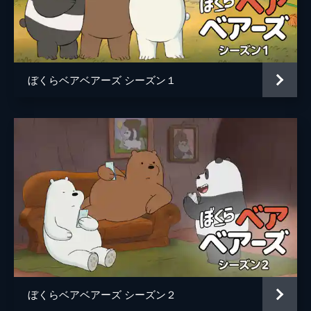
かも恋人のケールは完璧な男らしく、ますま
す落ち込む。グリズとアイスベアはリムジン
を借りてパンダを外に連れ出すが...。
11分
#5 またまたチャンネル登録お願いします
ぼくらベアベアーズ シーズン１
あるネットユーザーがベアーズの動画チャン
ネルを視聴する。グリズの映画物まね動画、
クロエとベアーズのほっこり歌の動画などな
ど。PCのシステムエラーを無視して次々と
視聴を続けるこのユーザーの正体は...。
11分
#6 科学コンテスト
大学の科学プロジェクト・コンテストの日。
クロエはプレゼンの準備に余念がない。コン
テストで優勝すれば、トロフィーと大学卒業
までの奨学金がもらえるのだ。しかし、クロ
エのライバル・サンビも優勝を狙っていた。
11分
ぼくらベアベアーズ シーズン２
#7 レスキュー・レンジャー参上