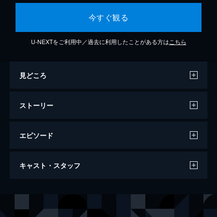
今すぐ観る
U-NEXTをご利用中／過去に利用したことがある方は
こちら
見どころ
ストーリー
エピソード
#1 クロウバー・ジョーンズ ヒーロー誕
キャスト・スタッフ
生
ノムノムの屋敷にグリズが現れ、自作の映画
シリーズ「クロウバー・ジョーンズ」の新作
声の出演
グリズ
エリック・エデルスタイン
に出演してほしいとオファーする。別の映画
がキャンセルになってがっかりしていたノム
パンダ
ボビー・モイニハン