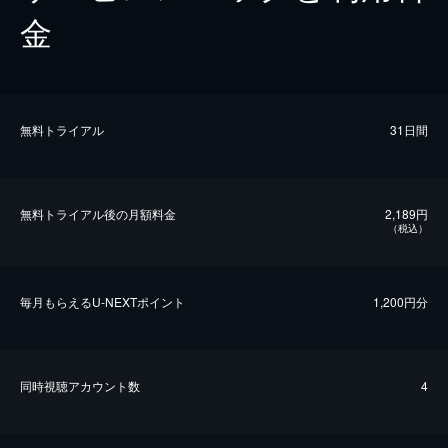
金
無料トライアル
31日間
無料トライアル後の⽉額料金
2,189円
（税込）
毎⽉もらえるU-NEXTポイント
1,200円分
同時視聴アカウント数
4