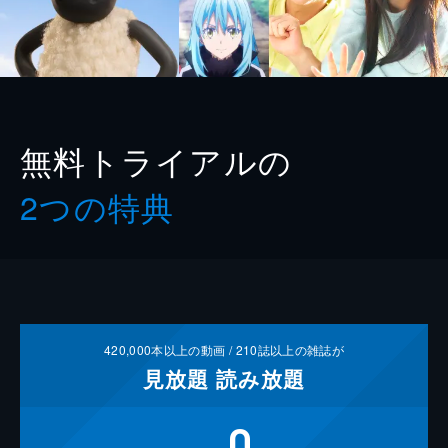
無料トライアルの
2つの特典
420,000
本以上の動画 /
210
誌以上の雑誌が
見放題
読み放題
0