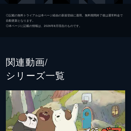
ノムは、グリズに映画をプレゼンさせる。
アイスベア
ディミトリ・マーティン
11分
◎記載の無料トライアルは本ページ経由の新規登録に適用。無料期間終了後は通常料金で
自動更新となります。
#2 禁断のホットソース
原作
ダニエル・チョン
◎本ページに記載の情報は、2026年8月現在のものです。
お気に入りのホットソースをうっかり切らし
アニメーション制作
カートゥーンネットワーク・スタジオ
てしまったベアーズは、スーパーへ買いにい
くが売り切れ。がっかりしていると怪しげな
ハトが現れ、ベアーズにホットソースを見せ
る。どうやらコピー商品のようだが...。
関連動画/
11分
#3 ママ・アプリ
シリーズ⼀覧
テレビでバスケ選手が「成功の秘訣は母親の
存在」と話すのを見たベアーズは、自分たち
には母親がいないことに気づき寂しさを覚え
る。ベアーズたちはママを選んで注文できる
ママ・アプリでママを注文するが...。
11分
#4 リムジンでパンダを救え
想いを寄せるルーシーに恋人がいることを知
ったパンダはショックに打ちひしがれる。し