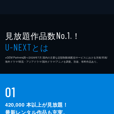
見放題作品数
！
No.1
※
とは
U-NEXT
※GEM Partners調べ/2026年7⽉ 国内の主要な定額制動画配信サービスにおける洋画/邦画/
海外ドラマ/韓流・アジアドラマ/国内ドラマ/アニメを調査。別途、有料作品あり。
01
420,000
本以上が見放題！
最新レンタル作品も充実。