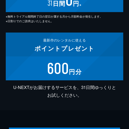
31
日間
円
※
※無料トライアル期間終了日の翌日が属する月から月額料金が発生します。
※日割りでのご請求はいたしません。
最新作の
レンタルに使える
ポイント
プレゼント
600
円分
U-NEXTがお届けするサービスを、31日間ゆっくりと
お試しください。