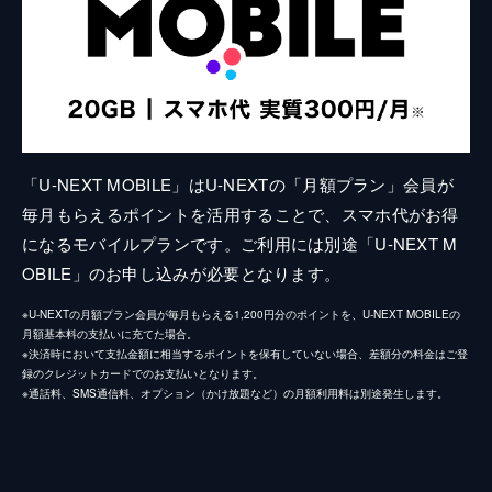
「U-NEXT MOBILE」はU-NEXTの「月額プラン」会員が
毎月もらえるポイントを活用することで、スマホ代がお得
になるモバイルプランです。ご利用には別途「U-NEXT M
OBILE」のお申し込みが必要となります。
※U-NEXTの月額プラン会員が毎月もらえる1,200円分のポイントを、U-NEXT MOBILEの
月額基本料の支払いに充てた場合。
※決済時において支払金額に相当するポイントを保有していない場合、差額分の料金はご登
録のクレジットカードでのお支払いとなります。
※通話料、SMS通信料、オプション（かけ放題など）の月額利用料は別途発生します。