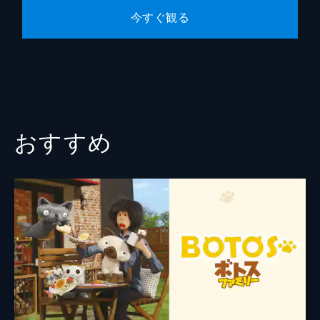
#10 ルチャリブレで大暴れ
今すぐ観る
ルチャリブレのレスラー・ロドルフォが幼い
頃の思い出を振り返る。メキシコ放浪中の幼
いベアーズはロドルフォ少年と出会った。ベ
アーズは足を骨折したロドルフォ少年の代わ
りに、ルチャリブレの試合に出場するが...。
11分
おすすめ