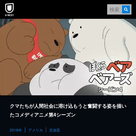
本文へスキップ
クマたちが人間社会に溶け込もうと奮闘する姿を描い
たコメディアニメ第4シーズン
2018年
アメリカ
見放題