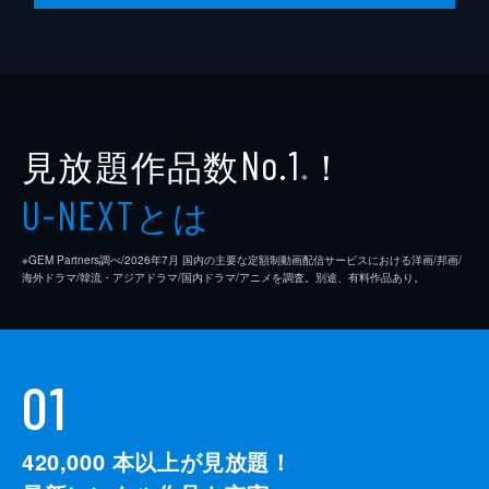
見放題作品数
！
No.1
※
とは
U-NEXT
※GEM Partners調べ/2026年7⽉ 国内の主要な定額制動画配信サービスにおける洋画/邦画/
海外ドラマ/韓流・アジアドラマ/国内ドラマ/アニメを調査。別途、有料作品あり。
01
420,000
本以上が見放題！