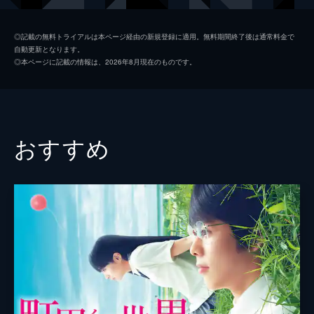
鴨下真理子
長澤樹
◎記載の無料トライアルは本ページ経由の新規登録に適用。無料期間終了後は通常料金で
自動更新となります。
大村満
黒川想矢
◎本ページに記載の情報は、2026年8月現在のものです。
滝本セシル
知花くらら
宮澤直人
田中俊介
斎藤さだを
山口智充
おすすめ
稲毛洋一
近藤芳正
大村源次郎
吉澤健
友野静江
清水美砂
神谷康孝
吉田栄作
監督
西川達郎
脚本
鈴木史子