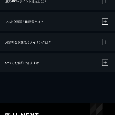
最大40%
ポイント還元とは？
※
※
作品によって必要なポイントが異なります。
フルHD画質 / 4K画質とは？
月額料金を支払うタイミングは？
※
40％ポイント還元の対象は、クレジットカード決済による作品の購入 / レンタルです。
※
iOSアプリのUコイン決済による作品の購入 / レンタルは、20％のポイント還元です。
※
還元の対象外となる決済方法や商品があります。くわしくは
こちら
をご確認ください。
いつでも解約できますか
こちら