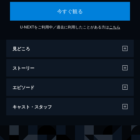
今すぐ観る
U-NEXTをご利用中／過去に利用したことがある方は
こちら
見どころ
ストーリー
エピソード
BISHU 〜世界でいちばん優しい服〜
キャスト・スタッフ
125分
出演
神谷史織
服部樹咲
神谷布美
岡崎紗絵