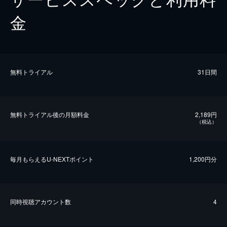
金
無料トライアル
31日間
無料トライアル後の⽉額料金
2,189円
（税込）
毎⽉もらえるU-NEXTポイント
1,200円分
同時視聴アカウント数
4