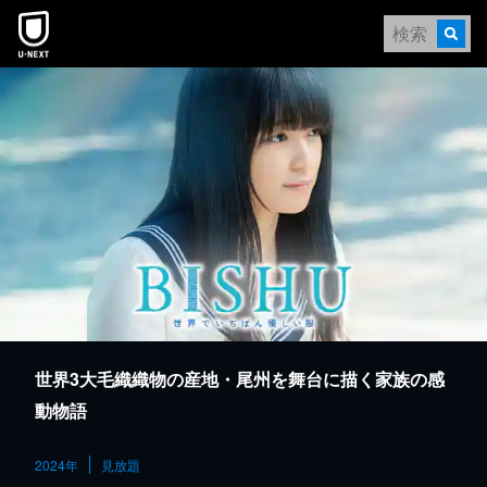
本文へスキップ
世界3大毛織織物の産地・尾州を舞台に描く家族の感
動物語
2024年
見放題