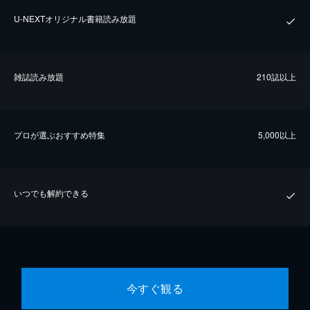
U-NEXTオリジナル書籍読み放題
雑誌読み放題
210誌以上
プロが選ぶおすすめ特集
5,000以上
いつでも解約できる
今すぐ観る