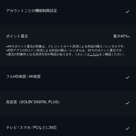
アカウントごとの機能制限設定
ポイント還元
最⼤40%
※
※
40％ポイント還元の対象は、クレジットカード決済による作品の購入 / レンタルです。
※
iOSアプリのUコイン決済による作品の購入 / レンタルは、20％のポイント還元です。
※
還元の対象外となる決済方法や商品があります。くわしくは
こちら
をご確認ください。
フルHD画質 / 4K画質
⾼⾳質（DOLBY DIGITAL PLUS）
テレビ / スマホ / PCなどに対応