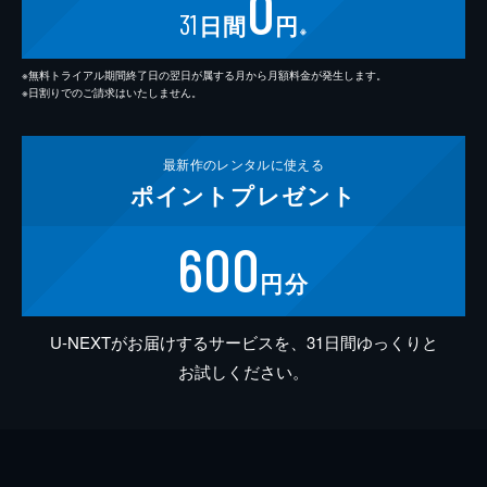
0
31
日間
円
※
※無料トライアル期間終了日の翌日が属する月から月額料金が発生します。
※日割りでのご請求はいたしません。
最新作の
レンタルに使える
ポイント
プレゼント
600
円分
U-NEXTがお届けするサービスを、31日間ゆっくりと
お試しください。