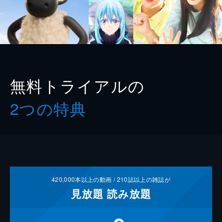
無料トライアルの
2つの特典
420,000
本以上の動画 /
210
誌以上の雑誌が
見放題
読み放題