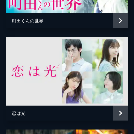
西川達郎
義井優
町田くんの世界
音楽
小山絵里奈
製作
竹田太郎
藤原信幸
池戸武志
兼定力
恋は光