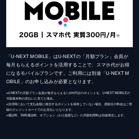
「U-NEXT MOBILE」はU-NEXTの「月額プラン」会員が
毎月もらえるポイントを活用することで、スマホ代がお得
になるモバイルプランです。ご利用には別途「U-NEXT M
OBILE」のお申し込みが必要となります。
※U-NEXTの月額プラン会員が毎月もらえる1,200円分のポイントを、U-NEXT MOBILEの
月額基本料の支払いに充てた場合。
※決済時において支払金額に相当するポイントを保有していない場合、差額分の料金はご登
録のクレジットカードでのお支払いとなります。
※通話料、SMS通信料、オプション（かけ放題など）の月額利用料は別途発生します。