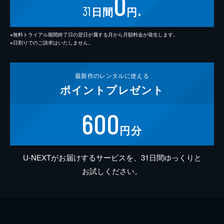
0
31
日間
円
※
※無料トライアル期間終了日の翌日が属する月から月額料金が発生します。
※日割りでのご請求はいたしません。
最新作の
レンタルに使える
ポイント
プレゼント
600
円分
U-NEXTがお届けするサービスを、31日間ゆっくりと
お試しください。