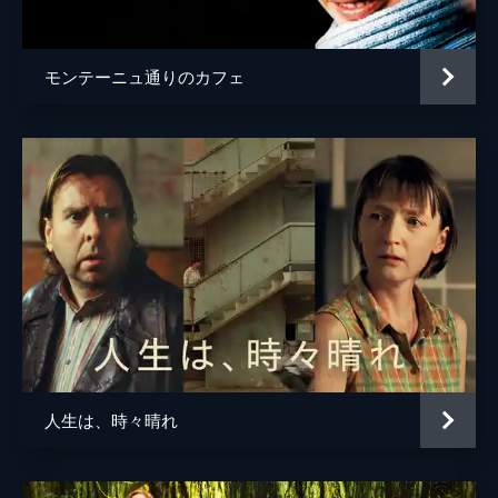
監督
ナンニ・モレッティ
脚本
フランチェスカ・マルチャーノ
モンテーニュ通りのカフェ
ナンニ・モレッティ
フェデリカ・ポントレモーリ
ヴァリア・サンテッラ
音楽
フランコ・ピエルサンティ
製作
ナンニ・モレッティ
ドメニコ・プロカッチ
人生は、時々晴れ