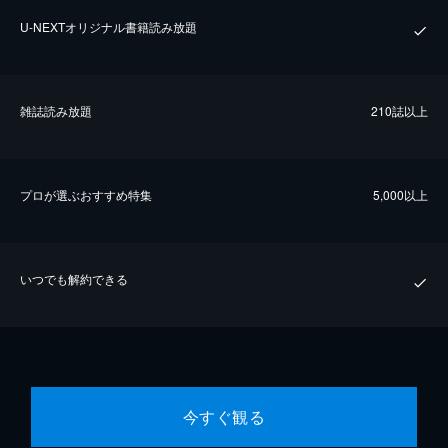
U-NEXTオリジナル書籍読み放題
雑誌読み放題
210誌以上
プロが選ぶおすすめ特集
5,000以上
いつでも解約できる
今すぐ観る