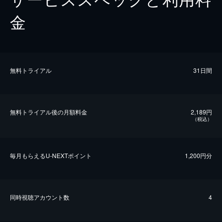
金
無料トライアル
31日間
無料トライアル後の⽉額料金
2,189円
（税込）
毎⽉もらえるU-NEXTポイント
1,200円分
同時視聴アカウント数
4