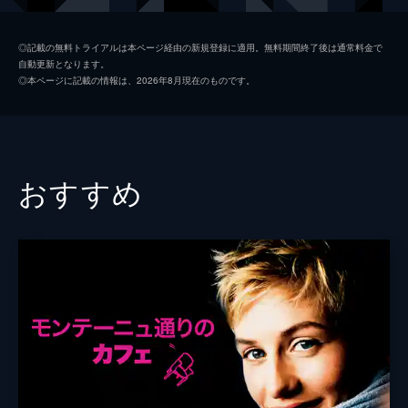
エンニオ
シルヴィオ・オルランド
◎記載の無料トライアルは本ページ経由の新規登録に適用。無料期間終了後は通常料金で
自動更新となります。
ヴェラ
バルボラ・ボブローヴァ
◎本ページに記載の情報は、2026年8月現在のものです。
ピエール
マチュー・アマルリック
イェジー・シュトゥル
ジョルト・アンガー
おすすめ
アリアナ・ポッツォーリ
ヴァレンティーナ・ロマーニ
テコ・セリオ
エレナ・リエッティ
フラヴィオ・フルノ
ブル・ヨシミ