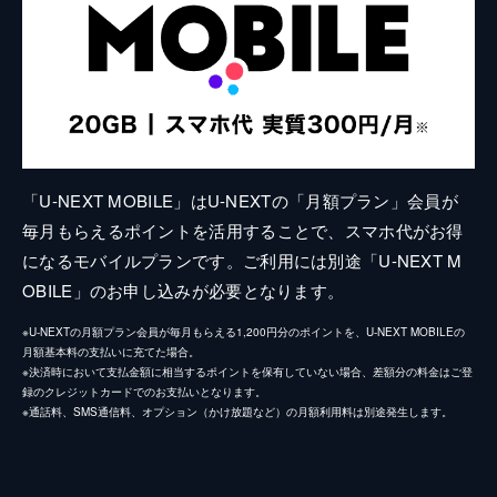
「U-NEXT MOBILE」はU-NEXTの「月額プラン」会員が
毎月もらえるポイントを活用することで、スマホ代がお得
になるモバイルプランです。ご利用には別途「U-NEXT M
OBILE」のお申し込みが必要となります。
※U-NEXTの月額プラン会員が毎月もらえる1,200円分のポイントを、U-NEXT MOBILEの
月額基本料の支払いに充てた場合。
※決済時において支払金額に相当するポイントを保有していない場合、差額分の料金はご登
録のクレジットカードでのお支払いとなります。
※通話料、SMS通信料、オプション（かけ放題など）の月額利用料は別途発生します。