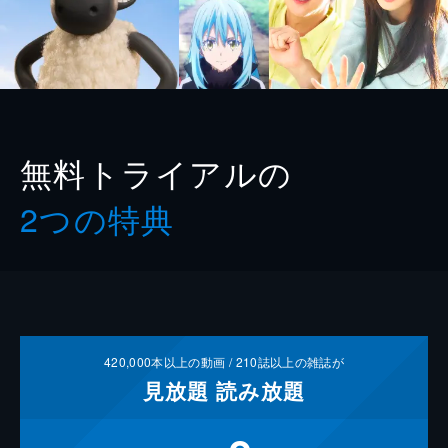
無料トライアルの
2つの特典
420,000
本以上の動画 /
210
誌以上の雑誌が
見放題
読み放題