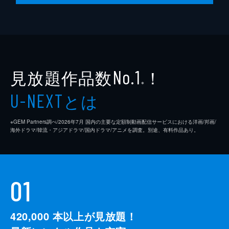
見放題作品数
！
No.1
※
とは
U-NEXT
※GEM Partners調べ/2026年7⽉ 国内の主要な定額制動画配信サービスにおける洋画/邦画/
海外ドラマ/韓流・アジアドラマ/国内ドラマ/アニメを調査。別途、有料作品あり。
01
420,000
本以上が見放題！