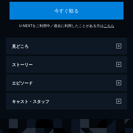
今すぐ観る
U-NEXTをご利用中／過去に利用したことがある方は
こちら
見どころ
ストーリー
エピソード
チネチッタで会いましょう
キャスト・スタッフ
96分
出演
ジョヴァンニ
ナンニ・モレッティ
パオラ
マルゲリータ・ブイ