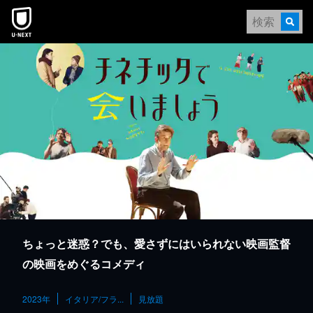
本文へスキップ
ちょっと迷惑？でも、愛さずにはいられない映画監督
の映画をめぐるコメディ
2023年
イタリア/フラ...
見放題