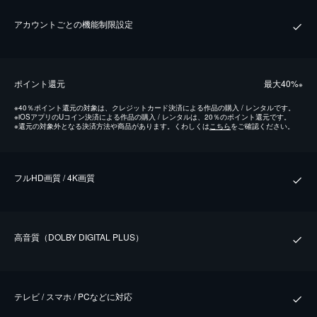
アカウントごとの機能制限設定
ポイント還元
最⼤40%
※
※
40％ポイント還元の対象は、クレジットカード決済による作品の購入 / レンタルです。
※
iOSアプリのUコイン決済による作品の購入 / レンタルは、20％のポイント還元です。
※
還元の対象外となる決済方法や商品があります。くわしくは
こちら
をご確認ください。
フルHD画質 / 4K画質
⾼⾳質（DOLBY DIGITAL PLUS）
テレビ / スマホ / PCなどに対応