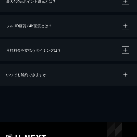
最大40%
ポイント還元とは？
※
※
作品によって必要なポイントが異なります。
フルHD画質 / 4K画質とは？
月額料金を支払うタイミングは？
※
40％ポイント還元の対象は、クレジットカード決済による作品の購入 / レンタルです。
※
iOSアプリのUコイン決済による作品の購入 / レンタルは、20％のポイント還元です。
※
還元の対象外となる決済方法や商品があります。くわしくは
こちら
をご確認ください。
いつでも解約できますか
こちら