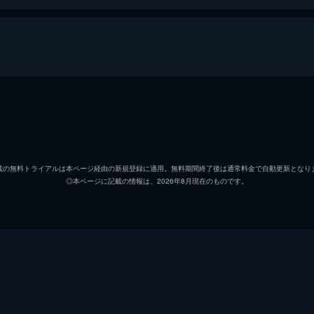
ジョニー・ストロング
マルコ・サロール
載の無料トライアルは本ページ経由の新規登録に適用。無料期間終了後は通常料金で自動更新となり
◎本ページに記載の情報は、2026年8月現在のものです。
マイケル・パレ
ロン・スムーレンバーグ
ウラジミール・クリッチ
サリー・カークランド