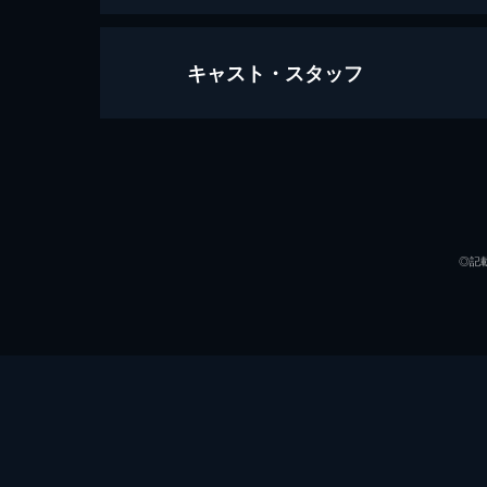
キャスト・スタッフ
アルティメット・ソルジャー
92分
出演
◎記