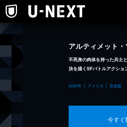
本文へスキップ
アルティメット・
不死身の肉体を持った兵士
決を描くSFバトルアクショ
2020年
アメリカ
見放題
今すぐ