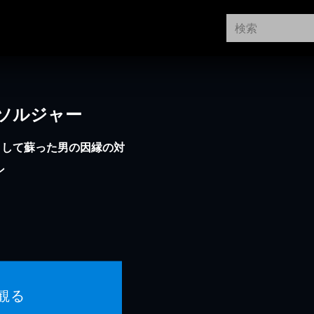
ソルジャー
として蘇った男の因縁の対
ン
観る