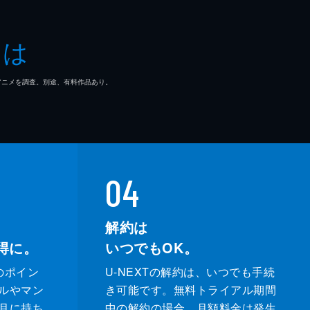
とは
マ/アニメを調査。別途、有料作品あり。
04
解約は
得に。
いつでもOK。
のポイン
U-NEXTの解約は、いつでも手続
ルやマン
き可能です。無料トライアル期間
月に持ち
中の解約の場合、月額料金は発生