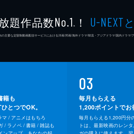
放題作品数
！
No.1
U-NEXT
※
26年7⽉ 国内の主要な定額制動画配信サービスにおける洋画/邦画/海外ドラマ/韓流・アジアドラマ/国内ドラ
03
書籍も
毎月もらえる
XTひとつでOK。
1,200
ポイントでお
ドラマ / アニメはもちろ
毎月もらえる1,200円分
/ ラノベ / 書籍 / 雑誌も
トは、最新映画のレンタ
インアップ。あなたの好
ガの購入に使えます。翌