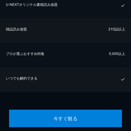
U-NEXTオリジナル書籍読み放題
雑誌読み放題
210誌以上
プロが選ぶおすすめ特集
5,000以上
いつでも解約できる
今すぐ観る