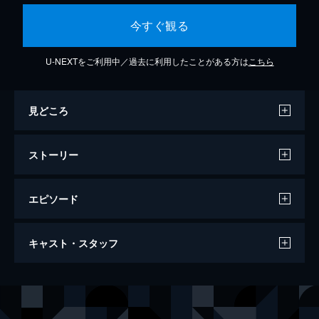
今すぐ観る
U-NEXTをご利用中／過去に利用したことがある方は
こちら
見どころ
ストーリー
エピソード
MINIMA10「無限」
キャスト・スタッフ
70分
監督
黒川裕一