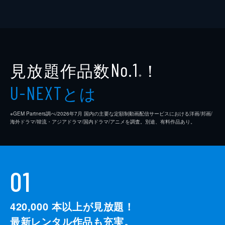
見放題作品数
！
No.1
※
とは
U-NEXT
※GEM Partners調べ/2026年7⽉ 国内の主要な定額制動画配信サービスにおける洋画/邦画/
海外ドラマ/韓流・アジアドラマ/国内ドラマ/アニメを調査。別途、有料作品あり。
01
420,000
本以上が見放題！
最新レンタル作品も充実。