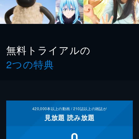
無料トライアルの
2つの特典
420,000
本以上の動画 /
210
誌以上の雑誌が
見放題
読み放題
0