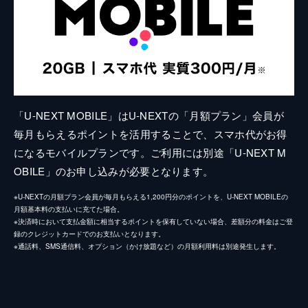
「U-NEXT MOBILE」はU-NEXTの「月額プラン」会員が
毎月もらえるポイントを活用することで、スマホ代がお得
になるモバイルプランです。ご利用には別途「U-NEXT M
OBILE」のお申し込みが必要となります。
※U-NEXTの月額プラン会員が毎月もらえる1,200円分のポイントを、U-NEXT MOBILEの
月額基本料の支払いに充てた場合。
※決済時において支払金額に相当するポイントを保有していない場合、差額分の料金はご登
録のクレジットカードでのお支払いとなります。
※通話料、SMS通信料、オプション（かけ放題など）の月額利用料は別途発生します。