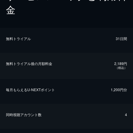
金
無料トライアル
31日間
無料トライアル後の⽉額料金
2,189円
（税込）
毎⽉もらえるU-NEXTポイント
1,200円分
同時視聴アカウント数
4