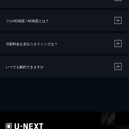
※
作品によって必要なポイントが異なります。
フルHD画質 / 4K画質とは？
月額料金を支払うタイミングは？
※
40％ポイント還元の対象は、クレジットカード決済による作品の購入 / レンタルです。
※
iOSアプリのUコイン決済による作品の購入 / レンタルは、20％のポイント還元です。
※
還元の対象外となる決済方法や商品があります。くわしくは
こちら
をご確認ください。
いつでも解約できますか
こちら