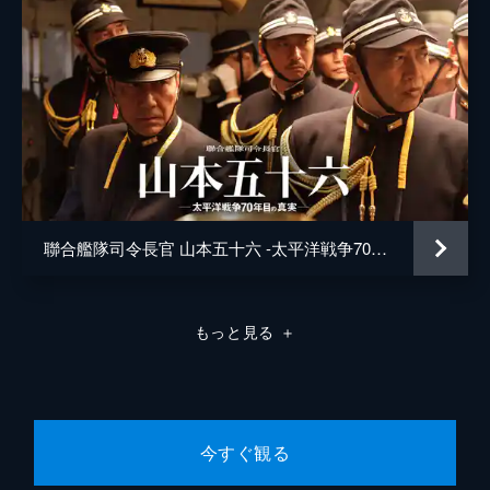
聯合艦隊司令長官 山本五十六 -太平洋戦争70年目の真実-
もっと見る
＋
今すぐ観る