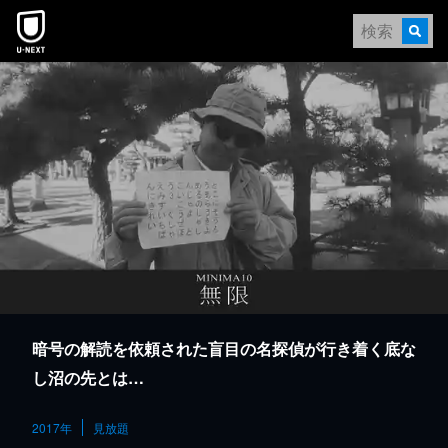
本文へスキップ
暗号の解読を依頼された盲目の名探偵が行き着く底な
し沼の先とは…
2017年
見放題