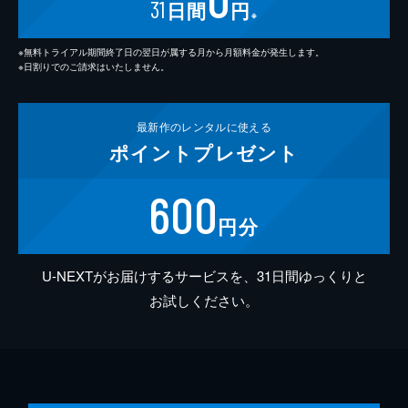
31
日間
円
※
※無料トライアル期間終了日の翌日が属する月から月額料金が発生します。
※日割りでのご請求はいたしません。
最新作の
レンタルに使える
ポイント
プレゼント
600
円分
U-NEXTがお届けするサービスを、31日間ゆっくりと
お試しください。