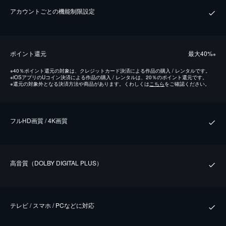
アカウントごとの機能制限設定
ポイント還元
最⼤40%
※
※
40％ポイント還元の対象は、クレジットカード決済による作品の購入 / レンタルです。
※
iOSアプリのUコイン決済による作品の購入 / レンタルは、20％のポイント還元です。
※
還元の対象外となる決済方法や商品があります。くわしくは
こちら
をご確認ください。
フルHD画質 / 4K画質
⾼⾳質（DOLBY DIGITAL PLUS）
テレビ / スマホ / PCなどに対応