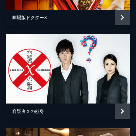
劇場版ドクターX
容疑者Ｘの献身