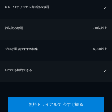
U-NEXTオリジナル書籍読み放題
雑誌読み放題
210誌以上
プロが選ぶおすすめ特集
5,000以上
いつでも解約できる
無料トライアルで 今すぐ観る