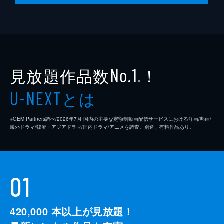
見放題作品数
！
No.1
※
とは
U-NEXT
※GEM Partners調べ/2026年7⽉ 国内の主要な定額制動画配信サービスにおける洋画/邦画/
海外ドラマ/韓流・アジアドラマ/国内ドラマ/アニメを調査。別途、有料作品あり。
01
420,000
本以上が見放題！