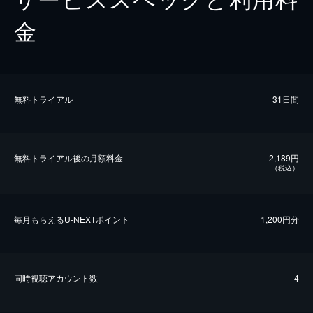
金
無料トライアル
31日間
無料トライアル後の⽉額料金
2,189円
（税込）
毎⽉もらえるU-NEXTポイント
1,200円分
同時視聴アカウント数
4