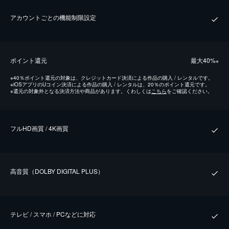
アカウントごとの機能制限設定
ポイント還元
最⼤40%
※
※
40％ポイント還元の対象は、クレジットカード決済による作品の購入 / レンタルです。
※
iOSアプリのUコイン決済による作品の購入 / レンタルは、20％のポイント還元です。
※
還元の対象外となる決済方法や商品があります。くわしくは
こちら
をご確認ください。
フルHD画質 / 4K画質
⾼⾳質（DOLBY DIGITAL PLUS）
テレビ / スマホ / PCなどに対応