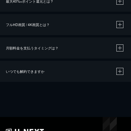
最大40%
ポイント還元とは？
※
※
作品によって必要なポイントが異なります。
フルHD画質 / 4K画質とは？
月額料金を支払うタイミングは？
※
40％ポイント還元の対象は、クレジットカード決済による作品の購入 / レンタルです。
※
iOSアプリのUコイン決済による作品の購入 / レンタルは、20％のポイント還元です。
※
還元の対象外となる決済方法や商品があります。くわしくは
こちら
をご確認ください。
いつでも解約できますか
こちら