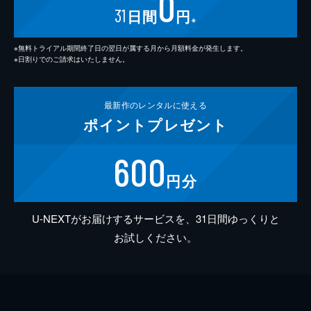
0
31
日間
円
※
※無料トライアル期間終了日の翌日が属する月から月額料金が発生します。
※日割りでのご請求はいたしません。
最新作の
レンタルに使える
ポイント
プレゼント
600
円分
U-NEXTがお届けするサービスを、31日間ゆっくりと
お試しください。