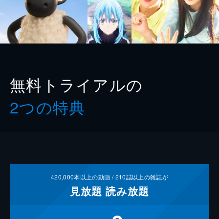
無料トライアルの
2つの特典
420,000
本以上の動画 /
210
誌以上の雑誌が
見放題
読み放題