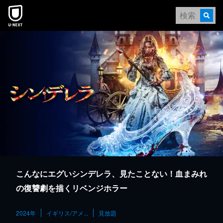
本文へスキップ
こんなにエグいシンデレラ、見たことない！血まみれ
の復讐劇を描くリベンジホラー
2024年
イギリス/アメ...
見放題