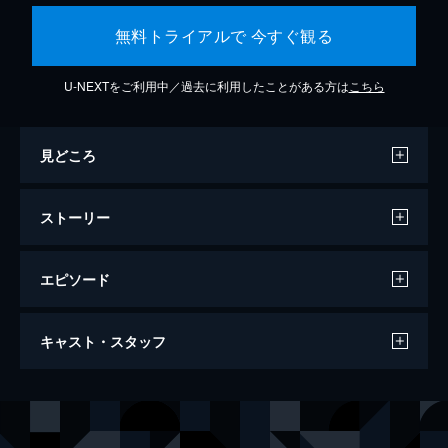
無料トライアルで 今すぐ観る
U-NEXTをご利用中／過去に利用したことがある方は
こちら
見どころ
ストーリー
エピソード
シン・デレラ
キャスト・スタッフ
82分
出演
エラ／シンデレラ
ケリー・ライアン・サンソン
フェアリーゴッドマザー
クリッシー・ウンナ