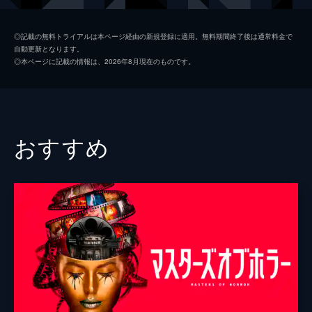
継母ダイアー夫人
ダニエル・スコット
◎記載の無料トライアルは本ページ経由の新規登録に適用。無料期間終了後は通常料金で
自動更新となります。
義理の姉イングリッド
ローレン・バッド
◎本ページに記載の情報は、2026年8月現在のものです。
義理の姉ハンナ
ナターシャ・トシーニ
レヴィン王子
サム・バレット
監督
ルイーザ・ウォーレン
おすすめ
脚本
ハリー・ボクスリー
音楽
ジェームズ・コックス
製作
ルイーザ・ウォーレン
ジェローム・コーマン