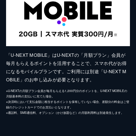
「U-NEXT MOBILE」はU-NEXTの「月額プラン」会員が
毎月もらえるポイントを活用することで、スマホ代がお得
になるモバイルプランです。ご利用には別途「U-NEXT M
OBILE」のお申し込みが必要となります。
※U-NEXTの月額プラン会員が毎月もらえる1,200円分のポイントを、U-NEXT MOBILEの
月額基本料の支払いに充てた場合。
※決済時において支払金額に相当するポイントを保有していない場合、差額分の料金はご登
録のクレジットカードでのお支払いとなります。
※通話料、SMS通信料、オプション（かけ放題など）の月額利用料は別途発生します。