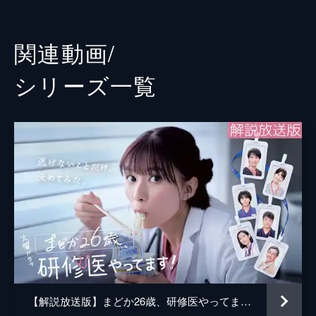
備を失念。付け焼き刃で資料を暗記しようと
小西桜子
したものの、ベテラン医師らに圧倒され…。
47分
渡邊圭祐
関連動画/
ep.３ 初めての試練！医師が避けて通れな
堀田茜
い道――
シリーズ⼀覧
患者の治療方針を巡る冴子（木村多江）たち
菅野莉央
の舌戦に、羨望のまなざしのまどか（芳根京
子）。そんな中、ある患者の検査結果で医師
佐野弘樹
として決して逃げられない現実と直面し…。
岩男海史
47分
ep.４ 医師かー女子かー 神と呼ばれる医師
小松利昌
が見せた景色とは
泌尿器科で男性患者の発言に辟易するまどか
信川清順
（芳根京子）は、冴子（木村多江）に「女子
宮田佳典
か、医師か」問われる。そんな中、指導医・
角田（奥田瑛二）からある患者を任され…。
松尾淳一郎
47分
ep.５ 初のスランプ！聖なる夜に何かが起
八木将康
こるー?!
【解説放送版】まどか26歳、研修医やってます！
板倉武志
目まぐるしい救急センターで、まどか（芳根