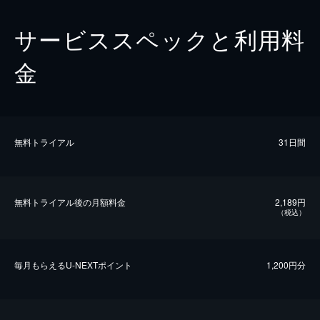
サービススペックと利用料
金
無料トライアル
31日間
無料トライアル後の⽉額料金
2,189円
（税込）
毎⽉もらえるU-NEXTポイント
1,200円分