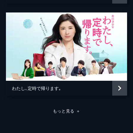
佐藤隆太
―。
47分
木村多江
奥田瑛二
声の出演
大塚明夫
大谷育江
脚本
前川洋一
松井香奈
船橋勧
わたし､定時で帰ります｡
原野吉弘
村野玲子
もっと見る
＋
プロデューサー
塩村香里
松本桂子