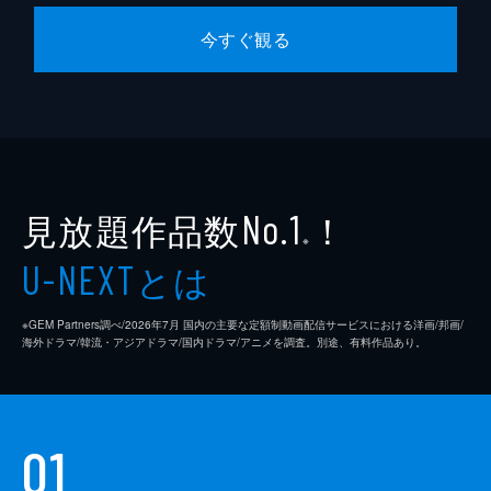
原作
水谷緑
今すぐ観る
音楽
伊賀拓郎
演出
井村太一
山本剛義
大内舞子
見放題作品数
！
No.1
川口結
※
とは
U-NEXT
※GEM Partners調べ/2026年7⽉ 国内の主要な定額制動画配信サービスにおける洋画/邦画/
海外ドラマ/韓流・アジアドラマ/国内ドラマ/アニメを調査。別途、有料作品あり。
01