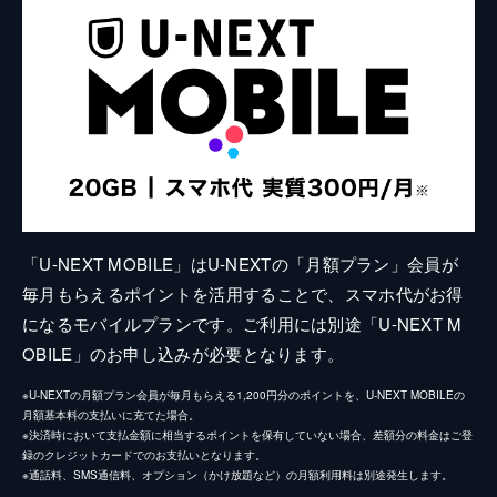
「U-NEXT MOBILE」はU-NEXTの「月額プラン」会員が
毎月もらえるポイントを活用することで、スマホ代がお得
になるモバイルプランです。ご利用には別途「U-NEXT M
OBILE」のお申し込みが必要となります。
※U-NEXTの月額プラン会員が毎月もらえる1,200円分のポイントを、U-NEXT MOBILEの
月額基本料の支払いに充てた場合。
※決済時において支払金額に相当するポイントを保有していない場合、差額分の料金はご登
録のクレジットカードでのお支払いとなります。
※通話料、SMS通信料、オプション（かけ放題など）の月額利用料は別途発生します。