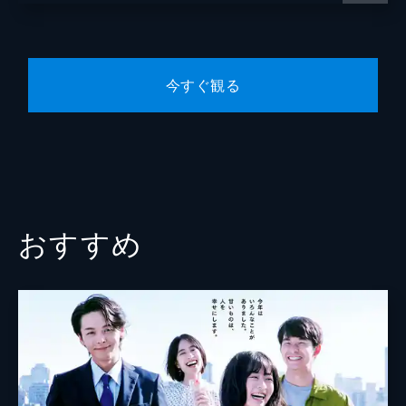
京子）は何をすればいいのか分からない上、
田中真弓
突如“点滴スランプ”に陥る。城崎（佐藤隆
太）からは、医者になった理由を問われ…。
近藤芳正
47分
今すぐ観る
小久保寿人
ep.６ 研修医がリーダー?!新しいチームの
形とは――
田畑智子
ベテラン医師らにチームの重要さを説かれ、
意味を考えるよう言われたまどか（芳根京
佐々木希
子）。困惑する中、救急搬送されてきた患者
六角慎司
のリーダーを城崎（佐藤隆太）に命じら
れ…。
東ブクロ
おすすめ
47分
ep.７ 研修医２年目突入！恋も仕事も距離
オラキオ
感が大事――?!
柳美稀
研修医生活２年目突入のまどか（芳根京子）
は、精神科で野口（板倉俊之）に「距離感が
中畑清
大事」と説かれ、心の治療に戸惑う。一方、
菅野（鈴木伸之）との距離感にも変化が…。
新井美羽
47分
松下由樹