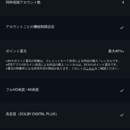
同時視聴アカウント数
4
アカウントごとの機能制限設定
ポイント還元
最⼤40%
※
※
40％ポイント還元の対象は、クレジットカード決済による作品の購入 / レンタルです。
※
iOSアプリのUコイン決済による作品の購入 / レンタルは、20％のポイント還元です。
※
還元の対象外となる決済方法や商品があります。くわしくは
こちら
をご確認ください。
フルHD画質 / 4K画質
⾼⾳質（DOLBY DIGITAL PLUS）