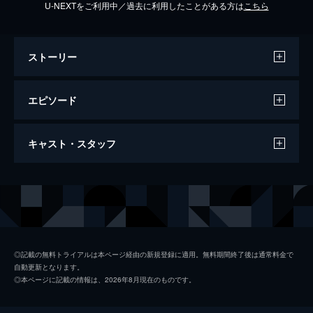
U-NEXTをご利用中／過去に利用したことがある方は
こちら
ストーリー
エピソード
ep.１ 研修医はお客様?!イマドキ研修医の
キャスト・スタッフ
第一歩
研修医１年目のまどか（芳根京子）は、勤務
が始まった矢先に院内のコードブルー現場に
出演
芳根京子
遭遇し、先輩医師たちの迅速な対応に感動。
そんなまどかの最初の配属先は外科だった。
鈴木伸之
47分
髙橋ひかる
ep.２ どう働くのが正解？イマドキ研修医
◎記載の無料トライアルは本ページ経由の新規登録に適用。無料期間終了後は通常料金で
自動更新となります。
VS化石オヤジ
大西流星
◎本ページに記載の情報は、2026年8月現在のものです。
デート中も頭が仕事で一杯のまどか（芳根京
吉村界人
子）だったが、カンファレンスでの報告の準