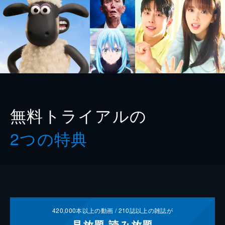
無料トライアルの
2つの特典
420,000
本以上の動画 /
210
誌以上の雑誌が
見放題
読み放題