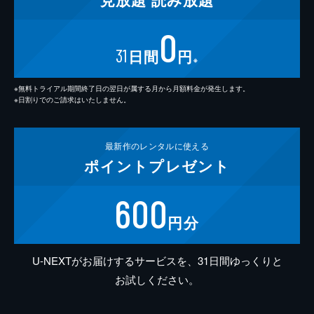
0
31
日間
円
※
※無料トライアル期間終了日の翌日が属する月から月額料金が発生します。
※日割りでのご請求はいたしません。
最新作の
レンタルに使える
ポイント
プレゼント
600
円分
U-NEXTがお届けするサービスを、31日間ゆっくりと
お試しください。