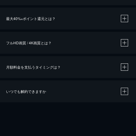
※
最大40%
ポイント還元とは？
※
※
作品によって必要なポイントが異なります。
フルHD画質 / 4K画質とは？
月額料金を支払うタイミングは？
※
40％ポイント還元の対象は、クレジットカード決済による作品の購入 / レンタルです。
※
iOSアプリのUコイン決済による作品の購入 / レンタルは、20％のポイント還元です。
※
還元の対象外となる決済方法や商品があります。くわしくは
こちら
をご確認ください。
いつでも解約できますか
こちら