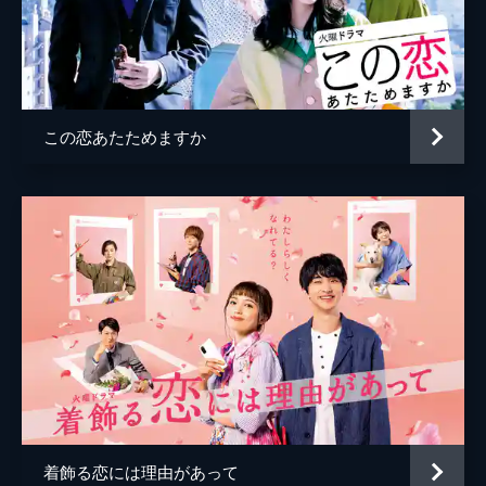
ep.８ 恋のライバル出現?!それぞれが選ぶ
幸せのカタチとは――
望月歩
萌（小西桜子）から菅野（鈴木伸之）を狙う
と宣戦布告されたまどか（芳根京子）。日々
渋江譲二
の選択の重要性を学び、乳腺外科で真奈美
石井
（森カンナ）と、患者の願いを叶えるた
この恋あたためますか
め…。
朝加真由美
47分
ep.９ 明かされる過去―命の時間とは
鞘師里保
菅野（鈴木伸之）の決意を聞き、専攻に迷う
金田明夫
まどか（芳根京子）へ本郷（溝端淳平）から
助言が。一方、手術を拒否する橋口（森田哲
板倉俊之
矢）にまどかたちはサプライズを考え…。
47分
森田哲矢
ep.10 決断の時！人生をかけてやりたいこ
赤堀雅秋
と
角田（奥田瑛二）の執刀医を担う菅野（鈴木
森カンナ
伸之）に、ある助言をするまどか（芳根京
子）。角田不在で病院の危機が浮き彫りに。
溝端淳平
様々な想いを胸に、まどかは科を選択する
着飾る恋には理由があって