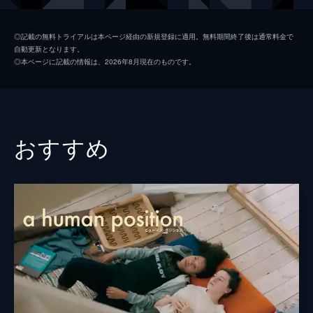
オリヴィエ・ピー
◎記載の無料トライアルは本ページ経由の新規登録に適用。無料期間終了後は通常料金で
自動更新となります。
ルネ・ル・カルム
◎本ページに記載の情報は、2026年8月現在のものです。
ロマン・デュリス
監督
セドリック・クラピッシュ
脚本
セドリック・クラピッシュ
おすすめ
製作
アイサ・ジャブリ
ファリッド・ラオアッサ
マヌエル・マンツ