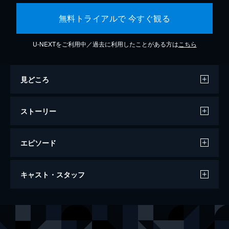
無料トライアルで 今すぐ観る
U-NEXTをご利用中／過去に利用したことがある方は
こちら
見どころ
ストーリー
エピソード
猫が行方不明
キャスト・スタッフ
91分
出演
ギャランス・クラヴェル
ジヌディーヌ・スアレム