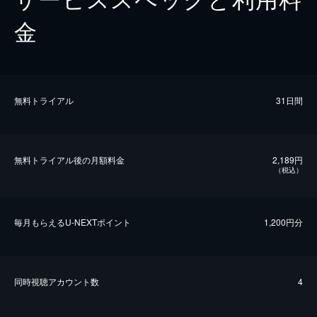
金
無料トライアル
31日間
無料トライアル後の⽉額料金
2,189円
（税込）
毎⽉もらえるU-NEXTポイント
1,200円分
同時視聴アカウント数
4