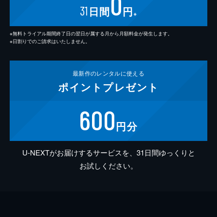
0
31
日間
円
※
※無料トライアル期間終了日の翌日が属する月から月額料金が発生します。
※日割りでのご請求はいたしません。
最新作の
レンタルに使える
ポイント
プレゼント
600
円分
U-NEXTがお届けするサービスを、31日間ゆっくりと
お試しください。