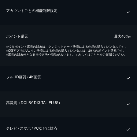
アカウントごとの機能制限設定
ポイント還元
最⼤40%
※
※
40％ポイント還元の対象は、クレジットカード決済による作品の購入 / レンタルです。
※
iOSアプリのUコイン決済による作品の購入 / レンタルは、20％のポイント還元です。
※
還元の対象外となる決済方法や商品があります。くわしくは
こちら
をご確認ください。
フルHD画質 / 4K画質
⾼⾳質（DOLBY DIGITAL PLUS）
テレビ / スマホ / PCなどに対応