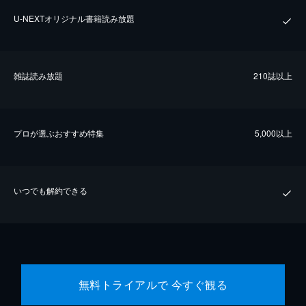
U-NEXTオリジナル書籍読み放題
雑誌読み放題
210誌以上
プロが選ぶおすすめ特集
5,000以上
いつでも解約できる
無料トライアルで 今すぐ観る