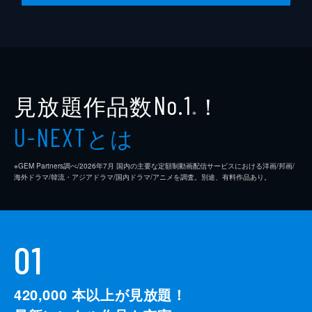
見放題作品数
！
No.1
※
とは
U-NEXT
※GEM Partners調べ/2026年7⽉ 国内の主要な定額制動画配信サービスにおける洋画/邦画/
海外ドラマ/韓流・アジアドラマ/国内ドラマ/アニメを調査。別途、有料作品あり。
01
420,000
本以上が見放題！