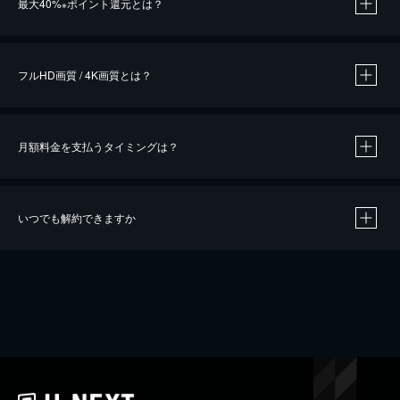
最大40%
ポイント還元とは？
※
※
作品によって必要なポイントが異なります。
フルHD画質 / 4K画質とは？
月額料金を支払うタイミングは？
※
40％ポイント還元の対象は、クレジットカード決済による作品の購入 / レンタルです。
※
iOSアプリのUコイン決済による作品の購入 / レンタルは、20％のポイント還元です。
※
還元の対象外となる決済方法や商品があります。くわしくは
こちら
をご確認ください。
いつでも解約できますか
こちら