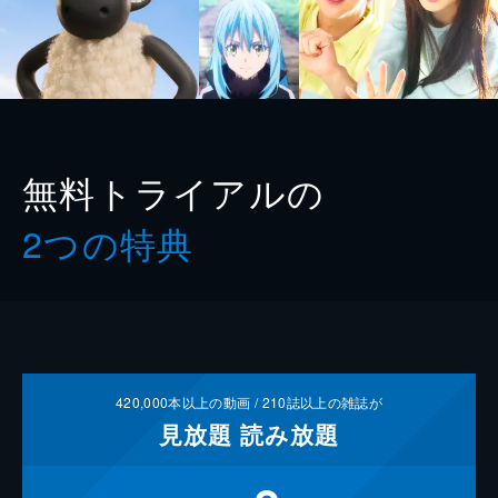
無料トライアルの
2つの特典
420,000
本以上の動画 /
210
誌以上の雑誌が
見放題
読み放題