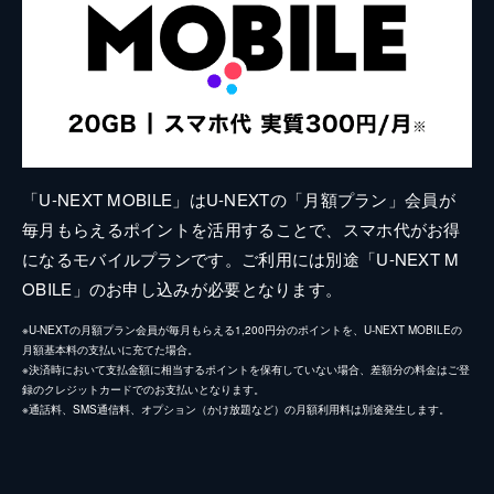
「U-NEXT MOBILE」はU-NEXTの「月額プラン」会員が
毎月もらえるポイントを活用することで、スマホ代がお得
になるモバイルプランです。ご利用には別途「U-NEXT M
OBILE」のお申し込みが必要となります。
※U-NEXTの月額プラン会員が毎月もらえる1,200円分のポイントを、U-NEXT MOBILEの
月額基本料の支払いに充てた場合。
※決済時において支払金額に相当するポイントを保有していない場合、差額分の料金はご登
録のクレジットカードでのお支払いとなります。
※通話料、SMS通信料、オプション（かけ放題など）の月額利用料は別途発生します。