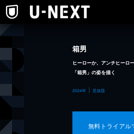
本文へスキップ
箱男
ヒーローか、アンチヒーロ
「箱男」の姿を描く
2024年
見放題
無料トライアル