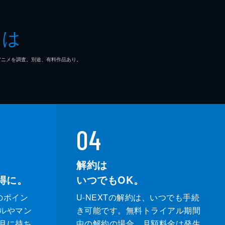
とは
マ/アニメを調査。別途、有料作品あり。
04
解約は
得に。
いつでもOK。
のポイン
U-NEXTの解約は、いつでも手続
ルやマン
き可能です。無料トライアル期間
月に持ち
中の解約の場合、月額料金は発生