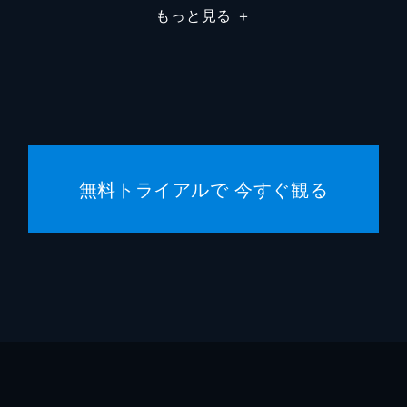
もっと見る
＋
石井岳
安部公
勝本道
無料トライアルで 今すぐ観る