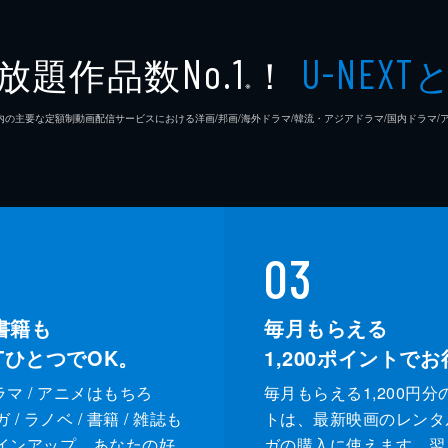
放題作品数
！
No.1
U-NEXT
※
26年7⽉ 国内の主要な定額制動画配信サービスにおける洋画/邦画/海外ドラマ/韓流・アジアドラマ/国内ドラ
03
書籍も
毎月もらえる
XTひとつでOK。
1,200
ポイントでお
ドラマ / アニメはもちろ
毎月もらえる1,200円分
/ ラノベ / 書籍 / 雑誌も
トは、最新映画のレンタ
インアップ。あなたの好
ガの購入に使えます。翌