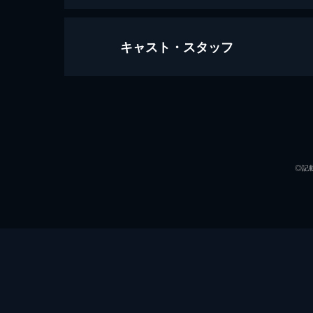
キャスト・スタッフ
箱男
121分
出演
◎記