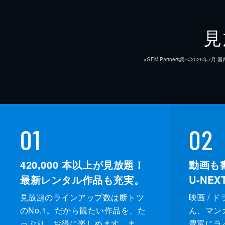
見
※GEM Partners調べ/20
01
02
420,000
本以上が見放題！
動画も
最新レンタル作品も充実。
U-NE
見放題のラインアップ数は断トツ
映画 / 
のNo.1。だから観たい作品を、た
ん、マンガ 
っぷり、お得に楽しめます。ま
豊富にラ