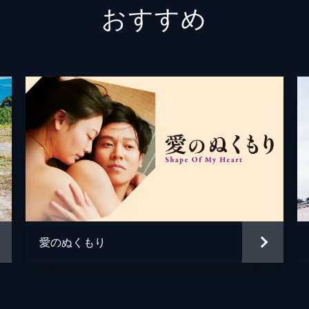
おすすめ
宮本和
柳英里
橋野純
木村文
荒巻全
中島歩
軍医
佐藤浩
愛のぬくもり
石井岳
いなが