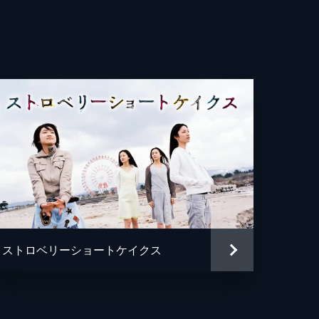
武
紗
平
哉
紀
市
ストロベリーショートケイクス
龍
ききよたか