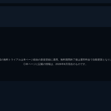
わたし
永瀬正
ニセ医者
浅野忠
載の無料トライアルは本ページ経由の新規登録に適用。無料期間終了後は通常料金で自動更新となり
◎本ページに記載の情報は、2026年8月現在のものです。
戸山葉子
白本彩
ワッペン乞食
渋川清
刑事
中村優
上司刑事
川瀬陽