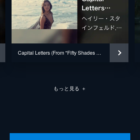
Capital Letters (From "Fifty Shades Freed (Original Motion Picture Soundtrack))
もっと見る
＋