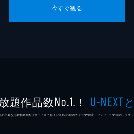
今すぐ観る
放題作品数
！
No.1
U-NEXT
※
26年7⽉ 国内の主要な定額制動画配信サービスにおける洋画/邦画/海外ドラマ/韓流・アジアドラマ/国内ドラ