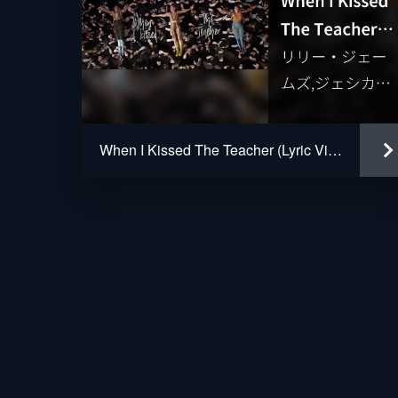
When I Kissed The Teacher (Lyric Video / From "Mamma Mia! Here We Go Again")