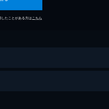
利用したことがある方は
こちら
Up: I <3 Dance")
ゼンデイヤ