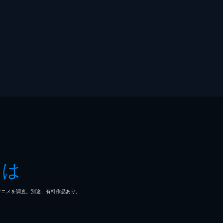
とは
マ/アニメを調査。別途、有料作品あり。