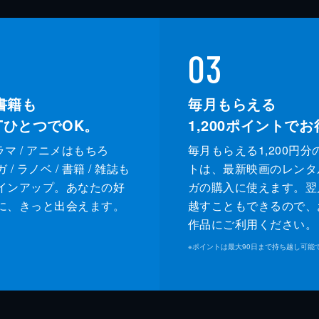
03
書籍も
毎月もらえる
XTひとつでOK。
1,200
ポイントでお
ドラマ / アニメはもちろ
毎月もらえる1,200円分
/ ラノベ / 書籍 / 雑誌も
トは、最新映画のレンタ
インアップ。あなたの好
ガの購入に使えます。翌
に、きっと出会えます。
越すこともできるので、
作品にご利用ください。
※
ポイントは最大90日まで持ち越し可能