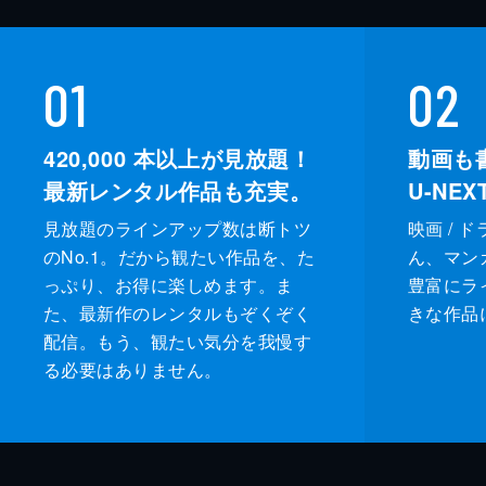
01
02
420,000
本以上が見放題！
動画も
最新レンタル作品も充実。
U-NE
見放題のラインアップ数は断トツ
映画 / 
のNo.1。だから観たい作品を、た
ん、マンガ 
っぷり、お得に楽しめます。ま
豊富にラ
た、最新作のレンタルもぞくぞく
きな作品
配信。もう、観たい気分を我慢す
る必要はありません。