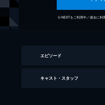
U-NEXTをご利用中／過去に
エピソード
キャスト・スタッフ
Contagious Love (from "Shake It 
2分
出演