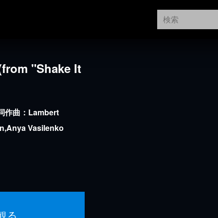
from "Shake It
作曲：Lambert
n,Anya Vasilenko
観る