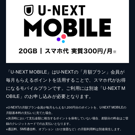
「U-NEXT MOBILE」はU-NEXTの「月額プラン」会員が
毎月もらえるポイントを活用することで、スマホ代がお得
になるモバイルプランです。ご利用には別途「U-NEXT M
OBILE」のお申し込みが必要となります。
※U-NEXTの月額プラン会員が毎月もらえる1,200円分のポイントを、U-NEXT MOBILEの
月額基本料の支払いに充てた場合。
※決済時において支払金額に相当するポイントを保有していない場合、差額分の料金はご登
録のクレジットカードでのお支払いとなります。
※通話料、SMS通信料、オプション（かけ放題など）の月額利用料は別途発生します。