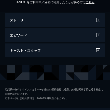
U-NEXTをご利用中／過去に利用したことがある方は
こちら
ストーリー
エピソード
#1 第1話
キャスト・スタッフ
詐欺師を欺き、悪を裁く詐欺師“K”の顔を持
つ多家良（向井理）は警察に追われる身とな
り、謎の組織からも命を狙われていた。同じ
出演
田胡悠人
市原隼人
頃、海外拠点の特殊詐欺で逮捕歴がある田胡
宮部ひかり
内田理央
（市原隼人）が、多家良の前に現われ…。
25分
矢柴等
荒川良々
#2 第2話
◎記載の無料トライアルは本ページ経由の新規登録に適用。無料期間終了後は通常料金で
自動更新となります。
田胡（市原隼人）は持ち前の詐欺知識とセン
木崎竜一
淵上泰史
◎本ページに記載の情報は、2026年8月現在のものです。
スを駆使して、詐欺会社・ライドクリーン代
山本貫太
結木滉星
表の木崎（淵上泰史）に取り入り、着実に信