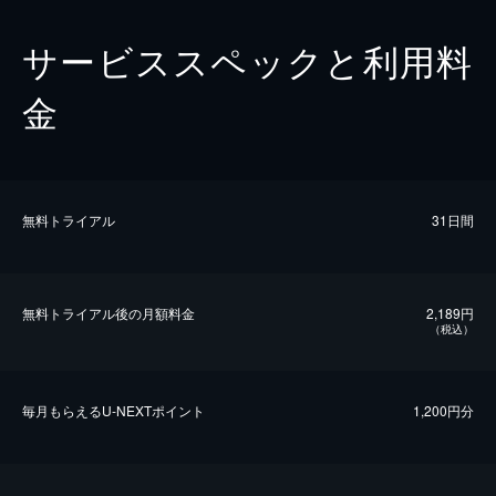
サービススペックと利用料
金
無料トライアル
31日間
無料トライアル後の⽉額料金
2,189円
（税込）
毎⽉もらえるU-NEXTポイント
1,200円分