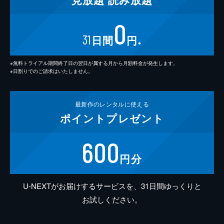
0
31
日間
円
※
※無料トライアル期間終了日の翌日が属する月から月額料金が発生します。
※日割りでのご請求はいたしません。
最新作の
レンタルに使える
ポイント
プレゼント
600
円分
U-NEXTがお届けするサービスを、31日間ゆっくりと
お試しください。