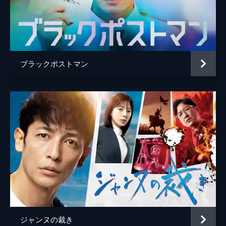
サロンの内通者によって海藤（陣内孝則）に
正体を知られ、窮地に立たされる春樹（市原
隼人）。勝利を確信する海藤だったが、ひか
り（内田理央）たちが目の前に現われ…。事
態が二転三転する中、最後に笑うのは…!?
25分
ブラックポストマン
ジャンヌの裁き