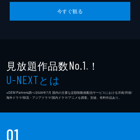
今すぐ観る
見放題作品数
！
No.1
※
とは
U-NEXT
※GEM Partners調べ/2026年7⽉ 国内の主要な定額制動画配信サービスにおける洋画/邦画/
海外ドラマ/韓流・アジアドラマ/国内ドラマ/アニメを調査。別途、有料作品あり。
01