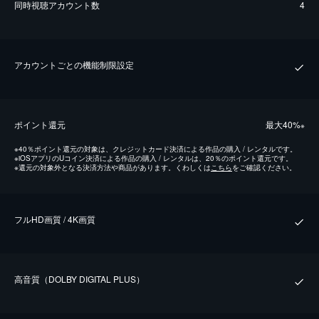
同時視聴アカウント数
4
アカウントごとの機能制限設定
ポイント還元
最⼤40%
※
※
40％ポイント還元の対象は、クレジットカード決済による作品の購入 / レンタルです。
※
iOSアプリのUコイン決済による作品の購入 / レンタルは、20％のポイント還元です。
※
還元の対象外となる決済方法や商品があります。くわしくは
こちら
をご確認ください。
フルHD画質 / 4K画質
⾼⾳質（DOLBY DIGITAL PLUS）