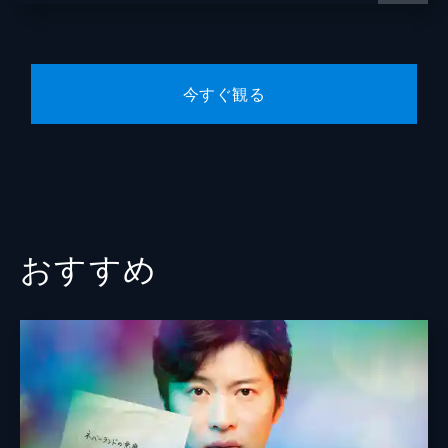
トを行なう。一方、ひかり（内田理央）たち
脚本
吉田康弘
は田胡（市原隼人）の素性に疑惑を抱き…
25分
藤澤浩和
#6 第6話
今すぐ観る
音楽
諸橋邦行
九条（升毅）から田胡（市原隼人）の正体が
渡辺春樹という別人だと知らされたひかり
（内田理央）たち。坂本（橋本じゅん）は九
条がK（向井理）に関する何かを隠している
ことを見抜き、ひそかに春樹の捜査を続け
る。
25分
おすすめ
#7 第7話
海藤（陣内孝則）を詐欺計画の表舞台に引き
ずり出すため、春樹（市原隼人）はまず木崎
（淵上泰史）を排除しようと企てる。一方、
ひかり（内田理央）は春樹の父親が亡くなっ
た事故の背景に迫っていた…。
25分
#8 第8話（最終回）