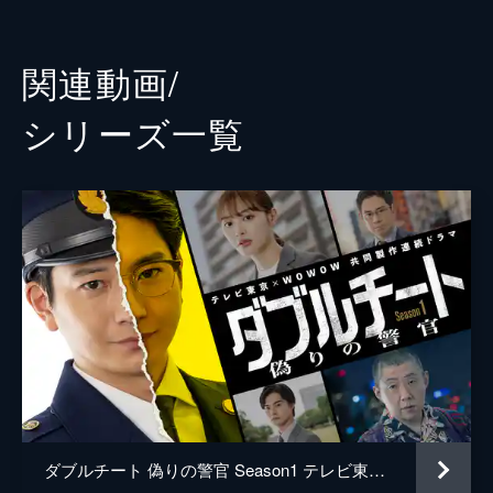
頼を勝ち得ていた…。
王新晧
チャンチンホイ
25分
やべけんじ
#3 第3話
関連動画/
田胡（市原隼人）はライドクリーンの商品に
間宮瑛二
佐野岳
トラップを仕掛けるが、木崎（淵上泰史）の
シリーズ⼀覧
右腕・間宮（佐野岳）に見抜かれてしまう。
九条宗孝
升毅
頭の切れる間宮を排除するため、田胡はある
行動に出る。
城島健吾
羽場裕一
25分
廣瀬実篤
ベンガル
#4 第4話
財政難にあえぐ地方都市を狙った大掛かりな
鷹見俊之
岩松了
詐欺を企てる海藤（陣内孝則）。一方、ひか
り（内田理央）と坂本（橋本じゅん）は、矢
坂本正隆
橋本じゅん
柴（荒川良々）の力を借りながら田胡（市原
岩合拓真
伊藤淳史
隼人）に関する驚愕の事実にたどり着く―
25分
海藤周
陣内孝則
#5 第5話
監督
波多野貴文
日並市を標的とした詐欺計画が着々と進めら
れていく中、海藤（陣内孝則）は木崎（淵上
ダブルチート 偽りの警官 Season1 テレビ東京×WOWOW 共同製作連続ドラマ
河野圭太
泰史）を組織に迎え入れるにため、あるテス