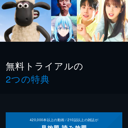
無料トライアルの
2つの特典
420,000
本以上の動画 /
210
誌以上の雑誌が
見放題
読み放題