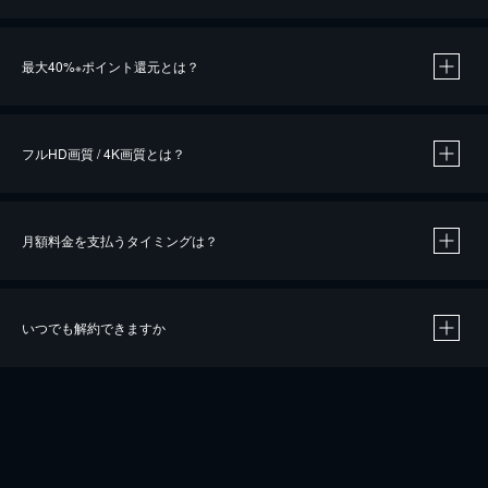
※
最大40%
ポイント還元とは？
※
※
作品によって必要なポイントが異なります。
フルHD画質 / 4K画質とは？
月額料金を支払うタイミングは？
※
40％ポイント還元の対象は、クレジットカード決済による作品の購入 / レンタルです。
※
iOSアプリのUコイン決済による作品の購入 / レンタルは、20％のポイント還元です。
※
還元の対象外となる決済方法や商品があります。くわしくは
こちら
をご確認ください。
いつでも解約できますか
こちら