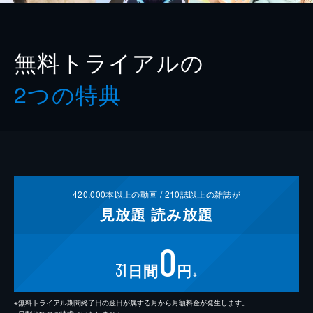
無料トライアルの
2つの特典
420,000
本以上の動画 /
210
誌以上の雑誌が
見放題
読み放題
0
31
日間
円
※
※無料トライアル期間終了日の翌日が属する月から月額料金が発生します。