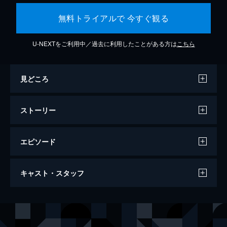
無料トライアルで 今すぐ観る
U-NEXTをご利用中／過去に利用したことがある方は
こちら
見どころ
ストーリー
エピソード
ソニック × シャドウ TOKYO MISSION
キャスト・スタッフ
110分
出演
トム・ワカウスキー
ジェームズ・マースデン
ドクター・ロボトニック／ジェラルド・ロボトニック
ジム・キャリー