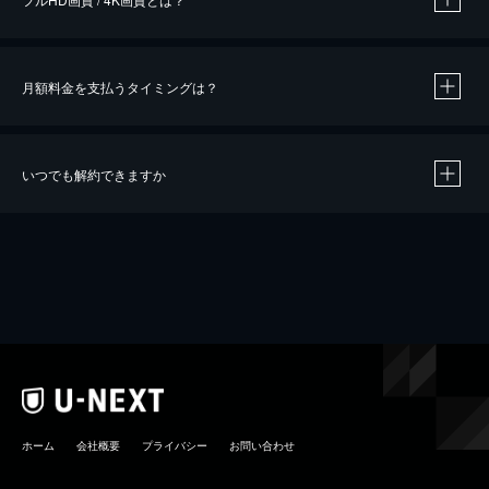
月額料金を支払うタイミングは？
※
40％ポイント還元の対象は、クレジットカード決済による作品の購入 / レンタルです。
※
iOSアプリのUコイン決済による作品の購入 / レンタルは、20％のポイント還元です。
※
還元の対象外となる決済方法や商品があります。くわしくは
こちら
をご確認ください。
いつでも解約できますか
こちら
ホーム
会社概要
プライバシー
お問い合わせ