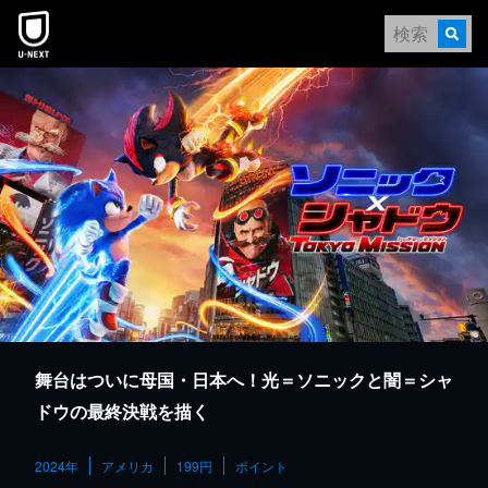
本文へスキップ
舞台はついに母国・日本へ！光＝ソニックと闇＝シャ
ドウの最終決戦を描く
2024年
アメリカ
199円
ポイント