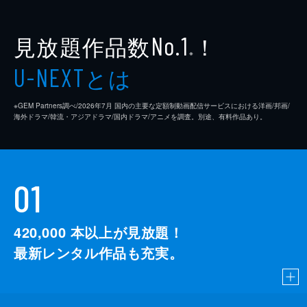
見放題作品数
！
No.1
※
とは
U-NEXT
※GEM Partners調べ/2026年7⽉ 国内の主要な定額制動画配信サービスにおける洋画/邦画/
海外ドラマ/韓流・アジアドラマ/国内ドラマ/アニメを調査。別途、有料作品あり。
01
420,000
本以上が見放題！
最新レンタル作品も充実。