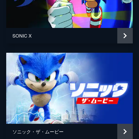
脚本
パット・ケイシー
ジョシュ・ミラー
ジョン・ウィッティントン
SONIC X
音楽
トム・ホルケンボルフ
製作
ニール・モリッツ
トビー・アッシャー
中原徹
奥野仁
ソニック・ザ・ムービー