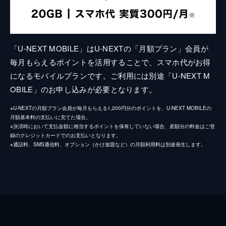
「U-NEXT MOBILE」はU-NEXTの「月額プラン」会員が
毎月もらえるポイントを活用することで、スマホ代がお得
になるモバイルプランです。ご利用には別途「U-NEXT M
OBILE」のお申し込みが必要となります。
※U-NEXTの月額プラン会員が毎月もらえる1,200円分のポイントを、U-NEXT MOBILEの
月額基本料の支払いに充てた場合。
※決済時において支払金額に相当するポイントを保有していない場合、差額分の料金はご登
録のクレジットカードでのお支払いとなります。
※通話料、SMS通信料、オプション（かけ放題など）の月額利用料は別途発生します。