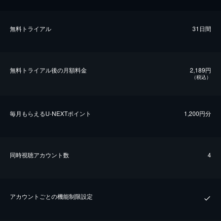
無料トライアル
31日間
無料トライアル後の⽉額料金
2,189円
（税込）
毎⽉もらえるU-NEXTポイント
1,200円分
同時視聴アカウント数
4
アカウントごとの機能制限設定