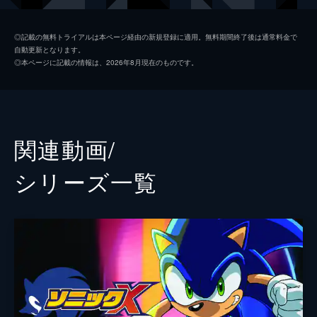
ドクター・ロックウェル
クリステン・リッター
◎記載の無料トライアルは本ページ経由の新規登録に適用。無料期間終了後は通常料金で
自動更新となります。
レイチェル
ナターシャ・ロスウェル
◎本ページに記載の情報は、2026年8月現在のものです。
ランドール
シェマー・ムーア
マディ・ワカウスキー
ティカ・サンプター
エージェント・ストーン
リー・マジドゥー
関連動画/
マリア
アリーラ・ブラウン
シリーズ⼀覧
声の出演
ソニック
ベン・シュワルツ
シャドウ
キアヌ・リーヴス
ナックルズ
イドリス・エルバ
テイルス
コリーン・オショーネシー
監督
ジェフ・フォウラー