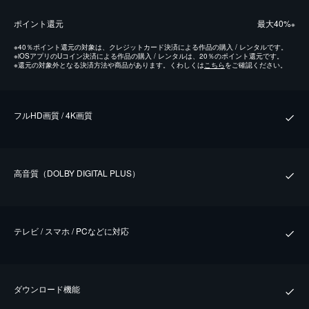
ポイント還元
最⼤40%
※
※
40％ポイント還元の対象は、クレジットカード決済による作品の購入 / レンタルです。
※
iOSアプリのUコイン決済による作品の購入 / レンタルは、20％のポイント還元です。
※
還元の対象外となる決済方法や商品があります。くわしくは
こちら
をご確認ください。
フルHD画質 / 4K画質
⾼⾳質（DOLBY DIGITAL PLUS）
テレビ / スマホ / PCなどに対応
ダウンロード機能