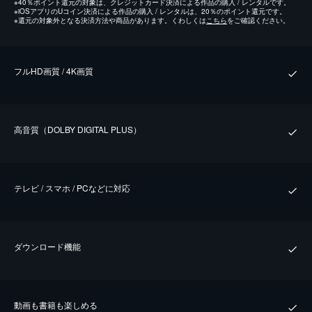
※
40％ポイント還元の対象は、クレジットカード決済による作品の購入 / レンタルです。
※
iOSアプリのUコイン決済による作品の購入 / レンタルは、20％のポイント還元です。
※
還元の対象外となる決済方法や商品があります。くわしくは
こちら
をご確認ください。
フルHD画質 / 4K画質
⾼⾳質（DOLBY DIGITAL PLUS）
テレビ / スマホ / PCなどに対応
ダウンロード機能
動画も書籍も楽しめる