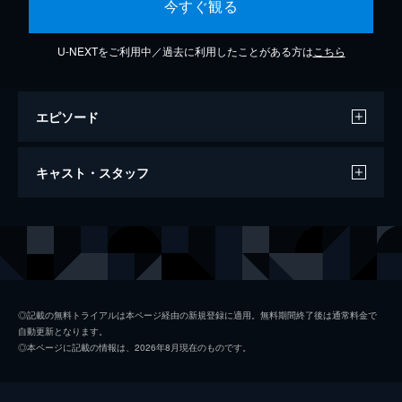
今すぐ観る
U-NEXTをご利用中／過去に利用したことがある方は
こちら
エピソード
CANCER “The Caregiver'' (Official
キャスト・スタッフ
Piano Tutorial)
4分
出演
トニー・アン
◎記載の無料トライアルは本ページ経由の新規登録に適用。無料期間終了後は通常料金で
自動更新となります。
◎本ページに記載の情報は、2026年8月現在のものです。