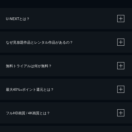
U-NEXTとは？
なぜ見放題作品とレンタル作品があるの？
無料トライアルは何が無料？
※
最大40%
ポイント還元とは？
※
※
作品によって必要なポイントが異なります。
フルHD画質 / 4K画質とは？