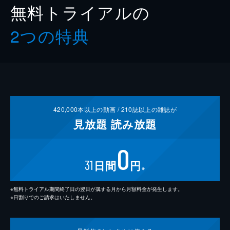
無料トライアルの
2つの特典
420,000
本以上の動画 /
210
誌以上の雑誌が
見放題
読み放題
0
31
日間
円
※
※無料トライアル期間終了日の翌日が属する月から月額料金が発生します。
※日割りでのご請求はいたしません。