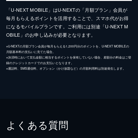
「U-NEXT MOBILE」はU-NEXTの「月額プラン」会員が
毎月もらえるポイントを活用することで、スマホ代がお得
になるモバイルプランです。ご利用には別途「U-NEXT M
OBILE」のお申し込みが必要となります。
※U-NEXTの月額プラン会員が毎月もらえる1,200円分のポイントを、U-NEXT MOBILEの
月額基本料の支払いに充てた場合。
※決済時において支払金額に相当するポイントを保有していない場合、差額分の料金はご登
録のクレジットカードでのお支払いとなります。
※通話料、SMS通信料、オプション（かけ放題など）の月額利用料は別途発生します。
よくある質問