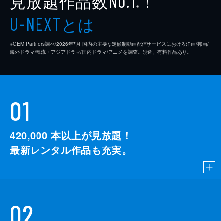
見放題作品数
！
No.1
※
とは
U-NEXT
※GEM Partners調べ/2026年7⽉ 国内の主要な定額制動画配信サービスにおける洋画/邦画/
海外ドラマ/韓流・アジアドラマ/国内ドラマ/アニメを調査。別途、有料作品あり。
01
420,000
本以上が見放題！
最新レンタル作品も充実。
02