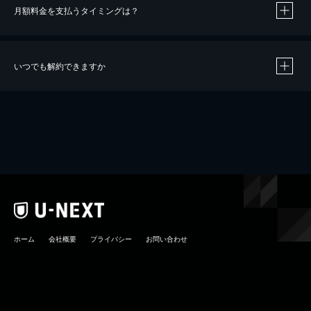
月額料金を支払うタイミングは？
※
40％ポイント還元の対象は、クレジットカード決済による作品の購入 / レンタルです。
※
iOSアプリのUコイン決済による作品の購入 / レンタルは、20％のポイント還元です。
※
還元の対象外となる決済方法や商品があります。くわしくは
こちら
をご確認ください。
いつでも解約できますか
こちら
ホーム
会社概要
プライバシー
お問い合わせ