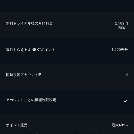
無料トライアル後の⽉額料金
2,189円
（税込）
毎⽉もらえるU-NEXTポイント
1,200円分
同時視聴アカウント数
4
アカウントごとの機能制限設定
ポイント還元
最⼤40%
※