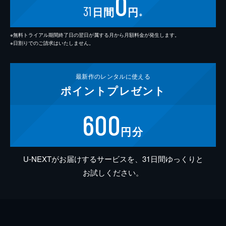
0
31
日間
円
※
※無料トライアル期間終了日の翌日が属する月から月額料金が発生します。
※日割りでのご請求はいたしません。
最新作の
レンタルに使える
ポイント
プレゼント
600
円分
U-NEXTがお届けするサービスを、31日間ゆっくりと
お試しください。