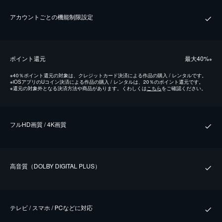
アカウントごとの機能制限設定
ポイント還元
最⼤40%
※
※
40％ポイント還元の対象は、クレジットカード決済による作品の購入 / レンタルです。
※
iOSアプリのUコイン決済による作品の購入 / レンタルは、20％のポイント還元です。
※
還元の対象外となる決済方法や商品があります。くわしくは
こちら
をご確認ください。
フルHD画質 / 4K画質
⾼⾳質（DOLBY DIGITAL PLUS）
テレビ / スマホ / PCなどに対応