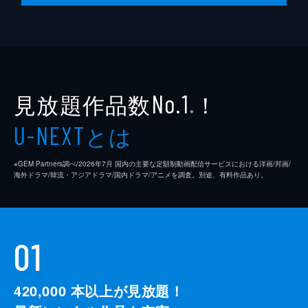
見放題作品数
！
No.1
※
とは
U-NEXT
※GEM Partners調べ/2026年7⽉ 国内の主要な定額制動画配信サービスにおける洋画/邦画/
海外ドラマ/韓流・アジアドラマ/国内ドラマ/アニメを調査。別途、有料作品あり。
01
420,000
本以上が見放題！