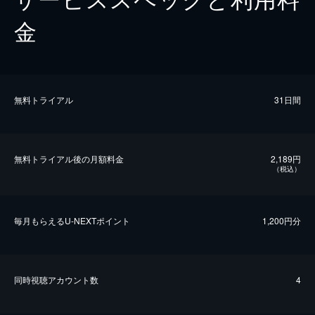
金
無料トライアル
31日間
無料トライアル後の⽉額料金
2,189円
（税込）
毎⽉もらえるU-NEXTポイント
1,200円分
同時視聴アカウント数
4