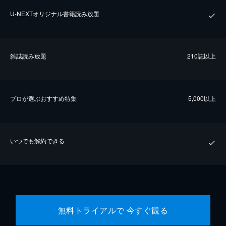
U-NEXTオリジナル書籍読み放題
雑誌読み放題
210誌以上
プロが選ぶおすすめ特集
5,000以上
いつでも解約できる
無料トライアルで 今すぐ観る