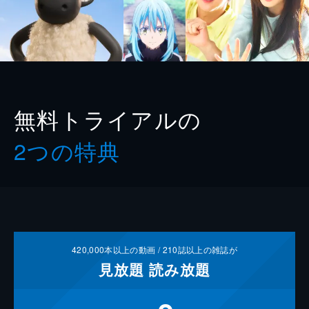
無料トライアルの
2つの特典
420,000
本以上の動画 /
210
誌以上の雑誌が
見放題
読み放題