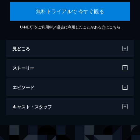
無料トライアルで 今すぐ観る
U-NEXTをご利用中／過去に利用したことがある方は
こちら
見どころ
ストーリー
エピソード
ベルナデット 最強のファーストレディ
キャスト・スタッフ
93分
出演
ベルナデット・シラク
カトリーヌ・ドヌーヴ
ベルナール・ニケ
ドゥニ・ポダリデス