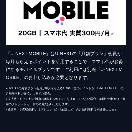
「U-NEXT MOBILE」はU-NEXTの「月額プラン」会員が
毎月もらえるポイントを活用することで、スマホ代がお得
になるモバイルプランです。ご利用には別途「U-NEXT M
OBILE」のお申し込みが必要となります。
※U-NEXTの月額プラン会員が毎月もらえる1,200円分のポイントを、U-NEXT MOBILEの
月額基本料の支払いに充てた場合。
※決済時において支払金額に相当するポイントを保有していない場合、差額分の料金はご登
録のクレジットカードでのお支払いとなります。
※通話料、SMS通信料、オプション（かけ放題など）の月額利用料は別途発生します。