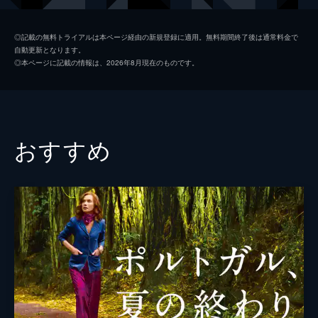
ジャック・シラク
ミシェル・ヴュイエルモーズ
◎記載の無料トライアルは本ページ経由の新規登録に適用。無料期間終了後は通常料金で
自動更新となります。
クロード・シラク
サラ・ジロドー
◎本ページに記載の情報は、2026年8月現在のものです。
ロラン・ストケル
フランソワ・ヴァンサンテッリ
リオネル・アベランスキ
おすすめ
アルテュス
スカリ・デルペラト
バーバラ・シュルツ
ヴァンサン・プリマ
監督
レア・ドムナック
脚本
レア・ドムナック