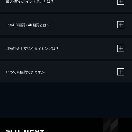
最大40%
ポイント還元とは？
※
※
作品によって必要なポイントが異なります。
フルHD画質 / 4K画質とは？
月額料金を支払うタイミングは？
※
40％ポイント還元の対象は、クレジットカード決済による作品の購入 / レンタルです。
※
iOSアプリのUコイン決済による作品の購入 / レンタルは、20％のポイント還元です。
※
還元の対象外となる決済方法や商品があります。くわしくは
こちら
をご確認ください。
いつでも解約できますか
こちら