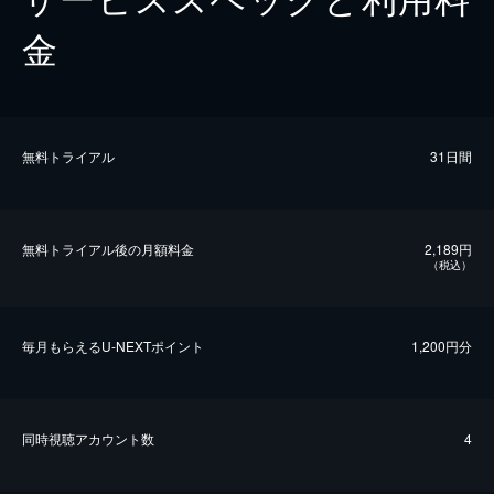
金
無料トライアル
31日間
無料トライアル後の⽉額料金
2,189円
（税込）
毎⽉もらえるU-NEXTポイント
1,200円分
同時視聴アカウント数
4