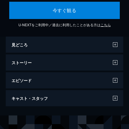
今すぐ観る
U-NEXTをご利用中／過去に利用したことがある方は
こちら
見どころ
ストーリー
エピソード
においが眠るまで
キャスト・スタッフ
93分
出演
池田レイラ
蒼井旬