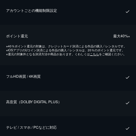
アカウントごとの機能制限設定
ポイント還元
最⼤40%
※
※
40％ポイント還元の対象は、クレジットカード決済による作品の購入 / レンタルです。
※
iOSアプリのUコイン決済による作品の購入 / レンタルは、20％のポイント還元です。
※
還元の対象外となる決済方法や商品があります。くわしくは
こちら
をご確認ください。
フルHD画質 / 4K画質
⾼⾳質（DOLBY DIGITAL PLUS）
テレビ / スマホ / PCなどに対応