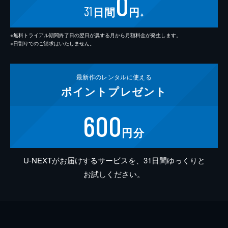
0
31
日間
円
※
※無料トライアル期間終了日の翌日が属する月から月額料金が発生します。
※日割りでのご請求はいたしません。
最新作の
レンタルに使える
ポイント
プレゼント
600
円分
U-NEXTがお届けするサービスを、31日間ゆっくりと
お試しください。