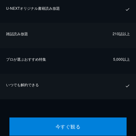
U-NEXTオリジナル書籍読み放題
雑誌読み放題
210誌以上
プロが選ぶおすすめ特集
5,000以上
いつでも解約できる
今すぐ観る