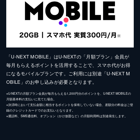
「U-NEXT MOBILE」はU-NEXTの「月額プラン」会員が
毎月もらえるポイントを活用することで、スマホ代がお得
になるモバイルプランです。ご利用には別途「U-NEXT M
OBILE」のお申し込みが必要となります。
※U-NEXTの月額プラン会員が毎月もらえる1,200円分のポイントを、U-NEXT MOBILEの
月額基本料の支払いに充てた場合。
※決済時において支払金額に相当するポイントを保有していない場合、差額分の料金はご登
録のクレジットカードでのお支払いとなります。
※通話料、SMS通信料、オプション（かけ放題など）の月額利用料は別途発生します。