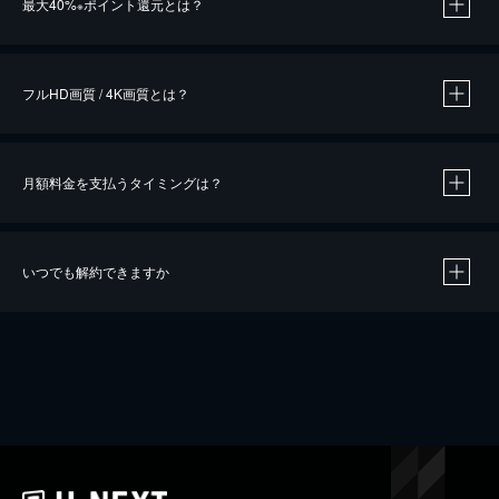
最大40%
ポイント還元とは？
※
※
作品によって必要なポイントが異なります。
フルHD画質 / 4K画質とは？
月額料金を支払うタイミングは？
※
40％ポイント還元の対象は、クレジットカード決済による作品の購入 / レンタルです。
※
iOSアプリのUコイン決済による作品の購入 / レンタルは、20％のポイント還元です。
※
還元の対象外となる決済方法や商品があります。くわしくは
こちら
をご確認ください。
いつでも解約できますか
こちら