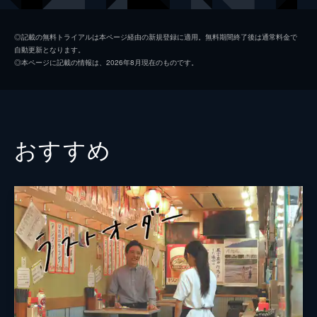
矢柴俊博
◎記載の無料トライアルは本ページ経由の新規登録に適用。無料期間終了後は通常料金で
自動更新となります。
外波山文明
◎本ページに記載の情報は、2026年8月現在のものです。
坪内悟
結城貴史
紗羅マリー
おすすめ
池田良
池村碧彩
浅野千鶴
坂口辰平
監督
東かほり