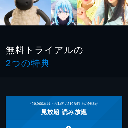
無料トライアルの
2つの特典
420,000
本以上の動画 /
210
誌以上の雑誌が
見放題
読み放題