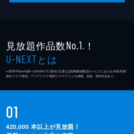
見放題作品数
！
No.1
※
とは
U-NEXT
※GEM Partners調べ/2026年7⽉ 国内の主要な定額制動画配信サービスにおける洋画/邦画/
海外ドラマ/韓流・アジアドラマ/国内ドラマ/アニメを調査。別途、有料作品あり。
01
420,000
本以上が見放題！