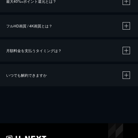
最大40%
ポイント還元とは？
※
※
作品によって必要なポイントが異なります。
フルHD画質 / 4K画質とは？
月額料金を支払うタイミングは？
※
40％ポイント還元の対象は、クレジットカード決済による作品の購入 / レンタルです。
※
iOSアプリのUコイン決済による作品の購入 / レンタルは、20％のポイント還元です。
※
還元の対象外となる決済方法や商品があります。くわしくは
こちら
をご確認ください。
いつでも解約できますか
こちら