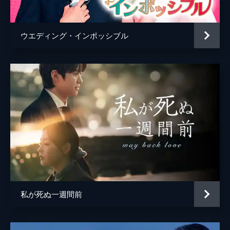
に引っ越した。原点に戻って手掛かりを掴む
ため、2人が生まれ育った太白へ向かう。
62分
ウエディング・インポッシブル
第5話 死の法則
手掛かりを探すため、故郷でデータ収集を始
めたドンジン。過去の事故の被害者に会い、
当時の状況を詳しく聞いていく。その収集し
たデータから、ドンジンはミジョンの周囲で
起こる死について、ある法則を導き出す。
62分
第6話 手段と方法
ドンジンはミジョンと大学時代から親交の深
いホ・ウンシルに接近。彼女の協力を得て、
大学時代に起きた事故と死の法則の関連性を
検証する。これまでの事故を分析してきたド
ンジンは、自ら法則を試そうと行動に出る。
私が死ぬ一週間前
62分
第7話 データ検証
自ら立てた仮説を検証するため、スーパーの