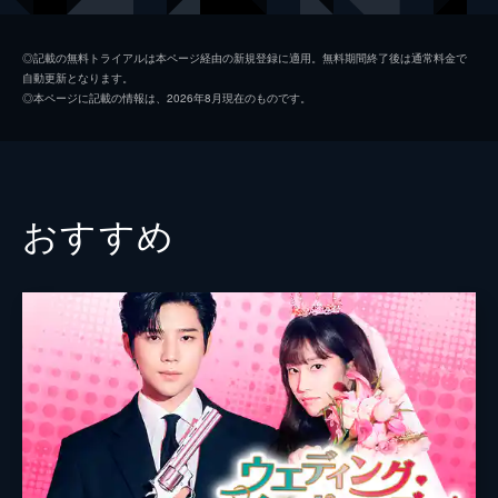
ドンジンはそんな彼女が気になっていた。
62分
監督
キム・テギュン
第2話 魔女 パク・ミジョン
◎記載の無料トライアルは本ページ経由の新規登録に適用。無料期間終了後は通常料金で
自動更新となります。
幼い頃からミジョンの周りでは奇妙な出来事
◎本ページに記載の情報は、2026年8月現在のものです。
が起きていた。彼女に好意を寄せる男性は、
亡くなる者までいた。学校では“魔女”と呼ば
れ、人と関わることが怖くなり高校を退学。
そして、唯一の味方である父までが...。
62分
おすすめ
第3話 偶然の一致
大学で統計学科に進んだドンジンは、ミジョ
ンが魔女でないことを証明して本人に伝えよ
うと奔走するが、すでにミジョンは村を去っ
ていた。そして数年がたち、社会人となった
ドンジンは母親からある事実を聞かされる。
62分
第4話 統計のエラー
不本意にもミジョンが魔女であることを証明
していたドンジンのリポート。決意を固めた
ドンジンは会社をやめ、ミジョンの家の近所