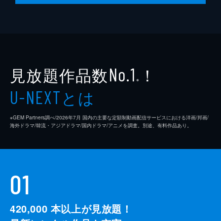
ドンジンが失踪し、彼が残した記録を見たミ
ジョンも姿を消してしまう。一方、ジュンヒ
ョクの秘密を知ったウンシルは、彼のことが
気になって仕方がない。そして、最後の変数
によって、それぞれの運命が交わっていく。
62分
見放題作品数
！
No.1
※
とは
U-NEXT
※GEM Partners調べ/2026年7⽉ 国内の主要な定額制動画配信サービスにおける洋画/邦画/
海外ドラマ/韓流・アジアドラマ/国内ドラマ/アニメを調査。別途、有料作品あり。
01
420,000
本以上が見放題！