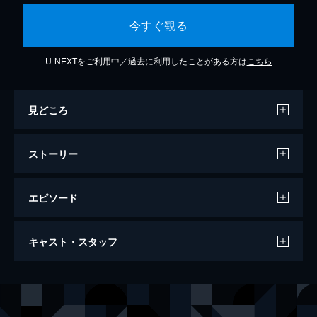
今すぐ観る
U-NEXTをご利用中／過去に利用したことがある方は
こちら
見どころ
ストーリー
エピソード
第1話 悲しげな少女
キャスト・スタッフ
データマイナーとして働くイ・ドンジンはあ
る日、高校の同級生だったパク・ミジョンに
再会する。彼女はかつて、関わると不吉なこ
出演
パク・ジニョン
とが起こる“魔女”と呼ばれ、孤立していた。
ノ・ジョンウィ