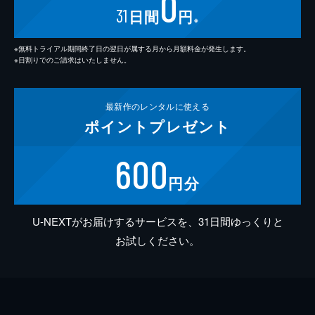
0
31
日間
円
※
※無料トライアル期間終了日の翌日が属する月から月額料金が発生します。
※日割りでのご請求はいたしません。
最新作の
レンタルに使える
ポイント
プレゼント
600
円分
U-NEXTがお届けするサービスを、31日間ゆっくりと
お試しください。