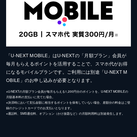
「U-NEXT MOBILE」はU-NEXTの「月額プラン」会員が
毎月もらえるポイントを活用することで、スマホ代がお得
になるモバイルプランです。ご利用には別途「U-NEXT M
OBILE」のお申し込みが必要となります。
※U-NEXTの月額プラン会員が毎月もらえる1,200円分のポイントを、U-NEXT MOBILEの
月額基本料の支払いに充てた場合。
※決済時において支払金額に相当するポイントを保有していない場合、差額分の料金はご登
録のクレジットカードでのお支払いとなります。
※通話料、SMS通信料、オプション（かけ放題など）の月額利用料は別途発生します。