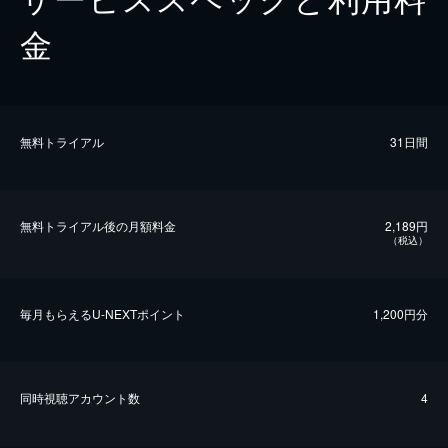
金
無料トライアル
31日間
無料トライアル後の⽉額料金
2,189円
（税込）
毎⽉もらえるU-NEXTポイント
1,200円分
同時視聴アカウント数
4