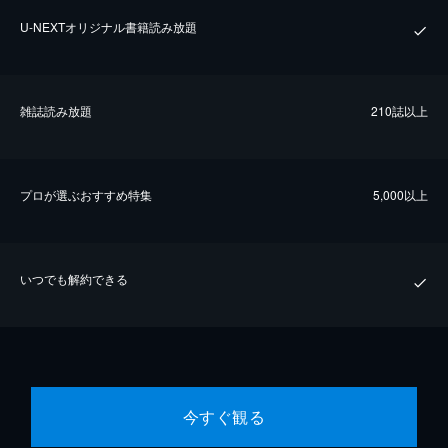
U-NEXTオリジナル書籍読み放題
雑誌読み放題
210誌以上
プロが選ぶおすすめ特集
5,000以上
いつでも解約できる
今すぐ観る