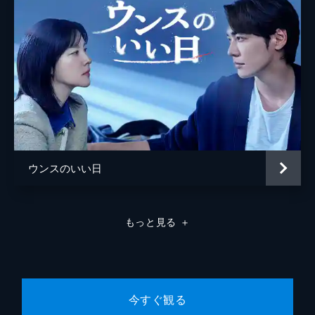
配達員となってミジョンとの接触を試みるド
ンジン。幸せを感じつつも、検証によって死
の法則は具体化していく。ある日、ミジョン
を追って同じバスに乗車するが...。
62分
第8話 イ･ドンジン
命懸けでデータ検証をするドンジンは、ウン
シルに頼み、ミジョンが過去に好きになった
人のことを聞き出す。変数を明らかにしたド
ンジンは、ウンシルとジュンヒョクにメッセ
ージを残し、ある決意を固める。
ウンスのいい日
62分
第9話 SHINE ON YOU
ウンシルからドンジンが行方不明になったと
もっと見る
＋
告げられたジュンヒョク。ドンジンの部屋を
訪れた彼は、そこに残された手掛かりから、
ミジョンの存在と死の法則、そしてドンジン
が手掛かりを残していった理由を知る。
62分
今すぐ観る
第10話 最後の変数