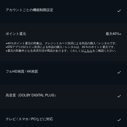
アカウントごとの機能制限設定
ポイント還元
最⼤40%
※
※
40％ポイント還元の対象は、クレジットカード決済による作品の購入 / レンタルです。
※
iOSアプリのUコイン決済による作品の購入 / レンタルは、20％のポイント還元です。
※
還元の対象外となる決済方法や商品があります。くわしくは
こちら
をご確認ください。
フルHD画質 / 4K画質
⾼⾳質（DOLBY DIGITAL PLUS）
テレビ / スマホ / PCなどに対応