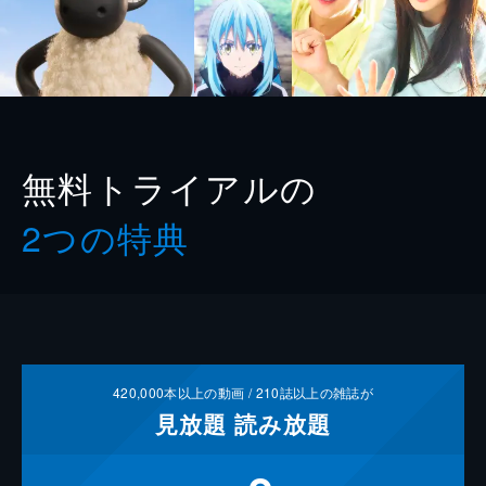
無料トライアルの
2つの特典
420,000
本以上の動画 /
210
誌以上の雑誌が
見放題
読み放題