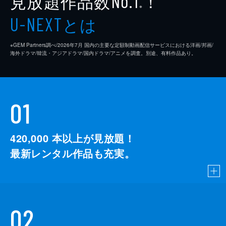
見放題作品数
！
No.1
※
とは
U-NEXT
※GEM Partners調べ/2026年7⽉ 国内の主要な定額制動画配信サービスにおける洋画/邦画/
海外ドラマ/韓流・アジアドラマ/国内ドラマ/アニメを調査。別途、有料作品あり。
01
420,000
本以上が見放題！
最新レンタル作品も充実。
02