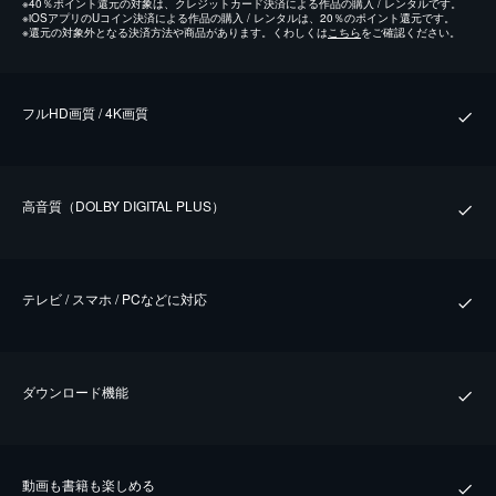
※
40％ポイント還元の対象は、クレジットカード決済による作品の購入 / レンタルです。
※
iOSアプリのUコイン決済による作品の購入 / レンタルは、20％のポイント還元です。
※
還元の対象外となる決済方法や商品があります。くわしくは
こちら
をご確認ください。
フルHD画質 / 4K画質
⾼⾳質（DOLBY DIGITAL PLUS）
テレビ / スマホ / PCなどに対応
ダウンロード機能
動画も書籍も楽しめる