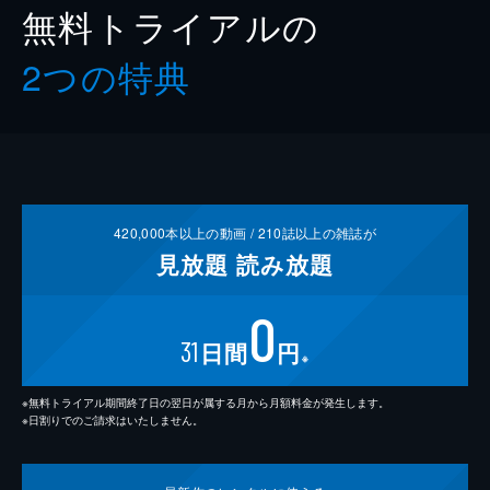
無料トライアルの
2つの特典
420,000
本以上の動画 /
210
誌以上の雑誌が
見放題
読み放題
0
31
日間
円
※
※無料トライアル期間終了日の翌日が属する月から月額料金が発生します。
※日割りでのご請求はいたしません。