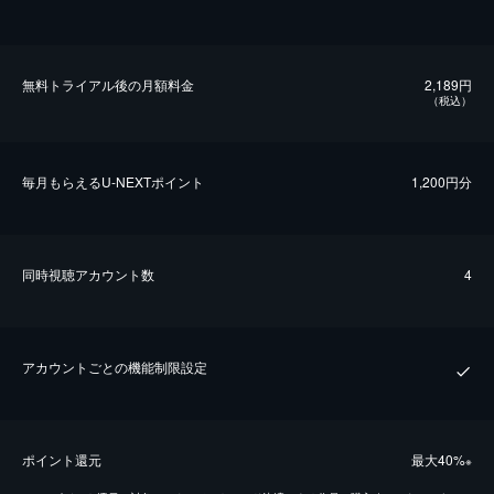
無料トライアル後の⽉額料金
2,189円
（税込）
毎⽉もらえるU-NEXTポイント
1,200円分
同時視聴アカウント数
4
アカウントごとの機能制限設定
ポイント還元
最⼤40%
※