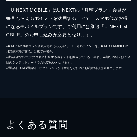
「U-NEXT MOBILE」はU-NEXTの「月額プラン」会員が
毎月もらえるポイントを活用することで、スマホ代がお得
になるモバイルプランです。ご利用には別途「U-NEXT M
OBILE」のお申し込みが必要となります。
※U-NEXTの月額プラン会員が毎月もらえる1,200円分のポイントを、U-NEXT MOBILEの
月額基本料の支払いに充てた場合。
※決済時において支払金額に相当するポイントを保有していない場合、差額分の料金はご登
録のクレジットカードでのお支払いとなります。
※通話料、SMS通信料、オプション（かけ放題など）の月額利用料は別途発生します。
よくある質問