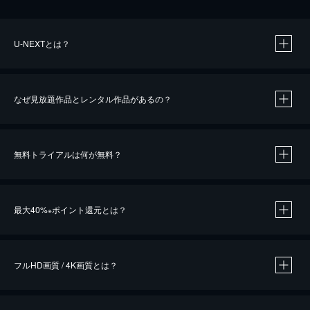
U-NEXTとは？
なぜ見放題作品とレンタル作品があるの？
無料トライアルは何が無料？
※
最大40%
ポイント還元とは？
※
※
作品によって必要なポイントが異なります。
フルHD画質 / 4K画質とは？