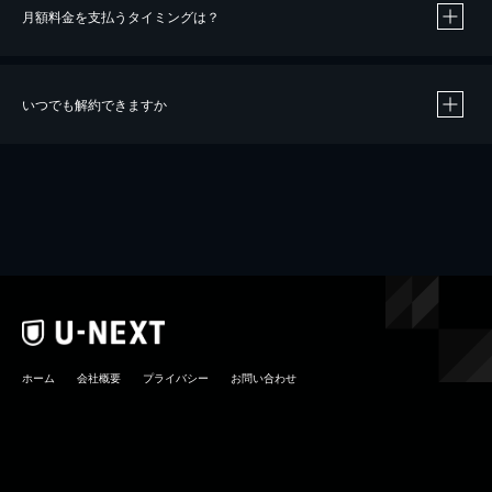
月額料金を支払うタイミングは？
※
40％ポイント還元の対象は、クレジットカード決済による作品の購入 / レンタルです。
※
iOSアプリのUコイン決済による作品の購入 / レンタルは、20％のポイント還元です。
※
還元の対象外となる決済方法や商品があります。くわしくは
こちら
をご確認ください。
いつでも解約できますか
こちら
ホーム
会社概要
プライバシー
お問い合わせ