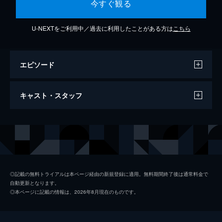
今すぐ観る
U-NEXTをご利用中／過去に利用したことがある方は
こちら
エピソード
三線の花
キャスト・スタッフ
6分
出演
BEGIN
◎記載の無料トライアルは本ページ経由の新規登録に適用。無料期間終了後は通常料金で
自動更新となります。
◎本ページに記載の情報は、2026年8月現在のものです。