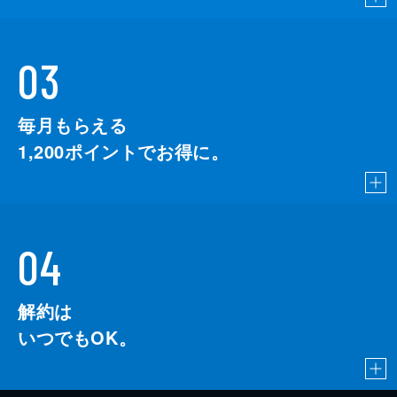
03
毎月もらえる
1,200
ポイントでお得に。
04
解約は
いつでもOK。