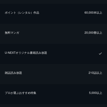
ポイント（レンタル）作品
60,000本以上
無料マンガ
20,000冊以上
U-NEXTオリジナル書籍読み放題
雑誌読み放題
210誌以上
プロが選ぶおすすめ特集
5,000以上