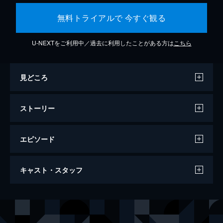
無料トライアルで 今すぐ観る
U-NEXTをご利用中／過去に利用したことがある方は
こちら
見どころ
ストーリー
エピソード
キックボクサー リジェネレーション
キャスト・スタッフ
90分
出演
トン・ポー
デヴィッド・バウティスタ
カート・スローン
アラン・ムーシ