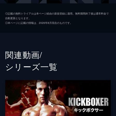
マルシア
ジーナ・カラーノ
◎記載の無料トライアルは本ページ経由の新規登録に適用。無料期間終了後は通常料金で
自動更新となります。
ケイン・ベラスケス
◎本ページに記載の情報は、2026年8月現在のものです。
ファブリシオ・ヴェウドゥム
サラ・レイン
Ｔ・Ｊ・ストーム
関連動画/
サム・メディーナ
シリーズ⼀覧
ダーレン・シャラヴィ
ジョルジュ・サン＝ピエール
デュランド
ジャン＝クロード・ヴァン・ダム
監督
ジョン・ストックウェル
脚本
ディミトリ・ロゴセティス