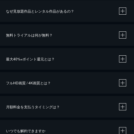
なぜ見放題作品とレンタル作品があるの？
無料トライアルは何が無料？
※
最大40%
ポイント還元とは？
※
※
作品によって必要なポイントが異なります。
フルHD画質 / 4K画質とは？
月額料金を支払うタイミングは？
※
40％ポイント還元の対象は、クレジットカード決済による作品の購入 / レンタルです。
※
iOSアプリのUコイン決済による作品の購入 / レンタルは、20％のポイント還元です。
※
還元の対象外となる決済方法や商品があります。くわしくは
こちら
をご確認ください。
いつでも解約できますか