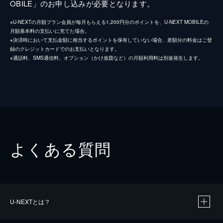
OBILE」のお申し込みが必要となります。
※U-NEXTの月額プラン会員が毎月もらえる1,200円分のポイントを、U-NEXT MOBILEの
月額基本料の支払いに充てた場合。
※決済時において支払金額に相当するポイントを保有していない場合、差額分の料金はご登
録のクレジットカードでのお支払いとなります。
※通話料、SMS通信料、オプション（かけ放題など）の月額利用料は別途発生します。
よくある質問
U-NEXTとは？