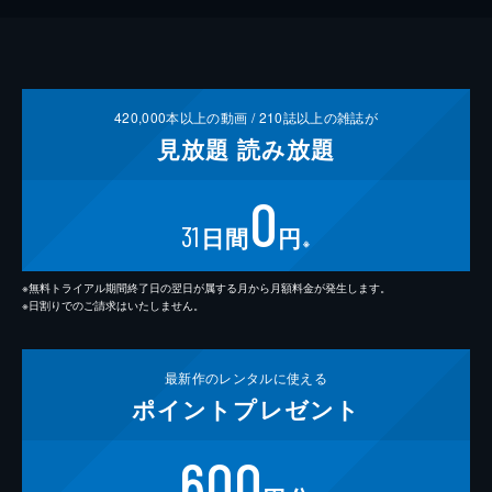
420,000
本以上の動画 /
210
誌以上の雑誌が
見放題
読み放題
0
31
日間
円
※
※無料トライアル期間終了日の翌日が属する月から月額料金が発生します。
※日割りでのご請求はいたしません。
最新作の
レンタルに使える
ポイント
プレゼント
600