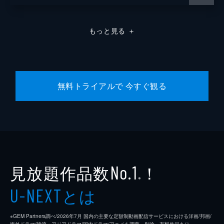
もっと見る
＋
無料トライアルで 今すぐ観る
見放題作品数
！
No.1
※
とは
U-NEXT
※GEM Partners調べ/2026年7⽉ 国内の主要な定額制動画配信サービスにおける洋画/邦画/
海外ドラマ/韓流・アジアドラマ/国内ドラマ/アニメを調査。別途、有料作品あり。