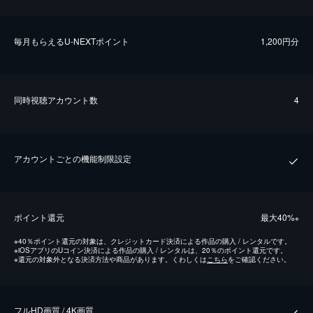
毎⽉もらえるU-NEXTポイント
1,200円分
同時視聴アカウント数
4
アカウントごとの機能制限設定
ポイント還元
最⼤40%
※
※
40％ポイント還元の対象は、クレジットカード決済による作品の購入 / レンタルです。
※
iOSアプリのUコイン決済による作品の購入 / レンタルは、20％のポイント還元です。
※
還元の対象外となる決済方法や商品があります。くわしくは
こちら
をご確認ください。
フルHD画質 / 4K画質