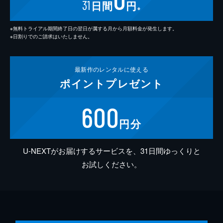
31
日間
円
※
※無料トライアル期間終了日の翌日が属する月から月額料金が発生します。
※日割りでのご請求はいたしません。
最新作の
レンタルに使える
ポイント
プレゼント
600
円分
U-NEXTがお届けするサービスを、31日間ゆっくりと
お試しください。