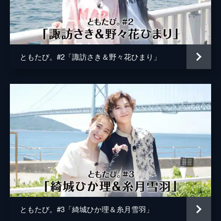
ともたび。#2「諏訪さき＆野々花ひまり」
ともたび。#3「綺城ひか理＆糸月雪羽」