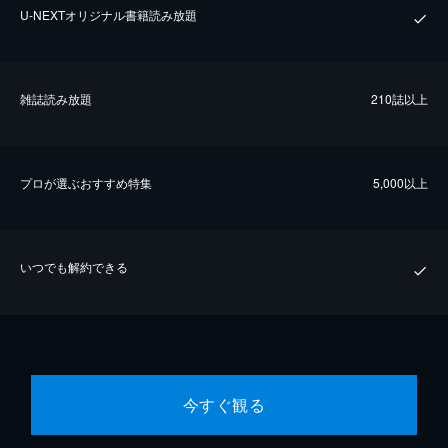
U-NEXTオリジナル書籍読み放題
雑誌読み放題
210誌以上
プロが選ぶおすすめ特集
5,000以上
いつでも解約できる
今すぐ観る