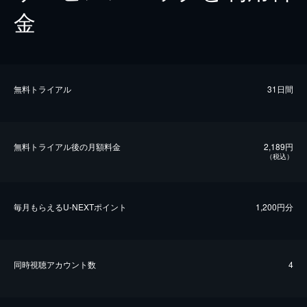
金
無料トライアル
31日間
無料トライアル後の⽉額料金
2,189円
（税込）
毎⽉もらえるU-NEXTポイント
1,200円分
同時視聴アカウント数
4