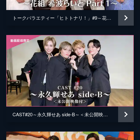
トークバラエティー「ヒトトナリ！」#9～花組 希波らいと Part 1～
CAST#20～永久輝せあ side-B～＜未公開映像付＞