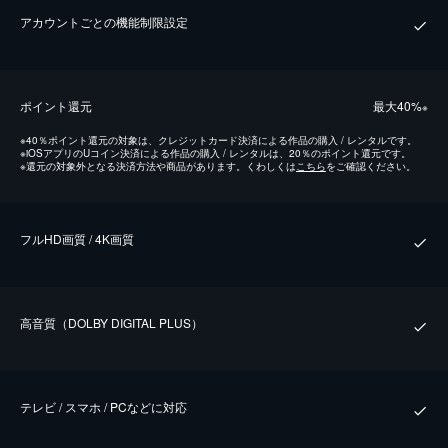
アカウントごとの機能制限設定
ポイント還元
最⼤40%
※
※
40％ポイント還元の対象は、クレジットカード決済による作品の購入 / レンタルです。
※
iOSアプリのUコイン決済による作品の購入 / レンタルは、20％のポイント還元です。
※
還元の対象外となる決済方法や商品があります。くわしくは
こちら
をご確認ください。
フルHD画質 / 4K画質
⾼⾳質（DOLBY DIGITAL PLUS）
テレビ / スマホ / PCなどに対応