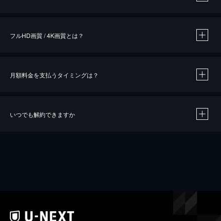
※
作品によって必要なポイントが異なります。
フルHD画質 / 4K画質とは？
月額料金を支払うタイミングは？
※
40％ポイント還元の対象は、クレジットカード決済による作品の購入 / レンタルです。
※
iOSアプリのUコイン決済による作品の購入 / レンタルは、20％のポイント還元です。
※
還元の対象外となる決済方法や商品があります。くわしくは
こちら
をご確認ください。
いつでも解約できますか
こちら