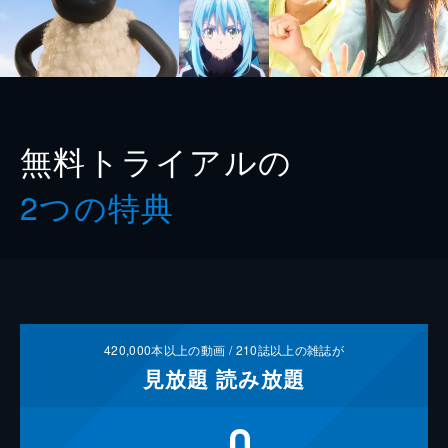
無料トライアルの
2つの特典
420,000
本以上の動画 /
210
誌以上の雑誌が
見放題
読み放題
0