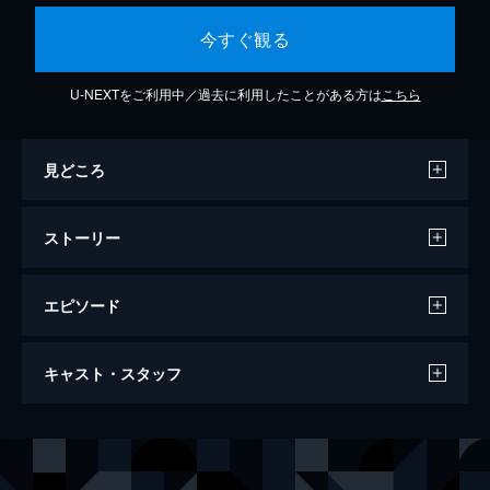
今すぐ観る
U-NEXTをご利用中／過去に利用したことがある方は
こちら
見どころ
ストーリー
エピソード
ともたび。#1「夢奈瑠音＆佳城葵」
キャスト・スタッフ
30分
出演
夢奈瑠音
佳城葵