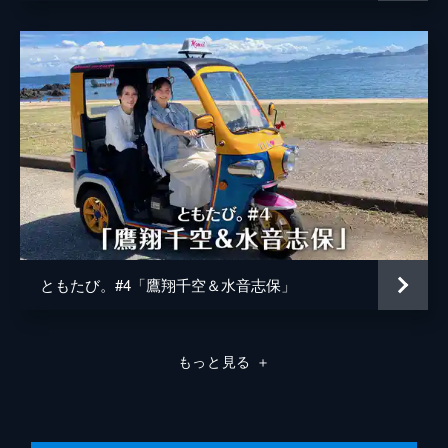
ともたび。#4「鷹翔千空＆水音志保」
もっと見る
＋