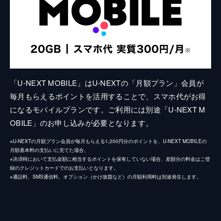
「U-NEXT MOBILE」はU-NEXTの「月額プラン」会員が
毎月もらえるポイントを活用することで、スマホ代がお得
になるモバイルプランです。ご利用には別途「U-NEXT M
OBILE」のお申し込みが必要となります。
※U-NEXTの月額プラン会員が毎月もらえる1,200円分のポイントを、U-NEXT MOBILEの
月額基本料の支払いに充てた場合。
※決済時において支払金額に相当するポイントを保有していない場合、差額分の料金はご登
録のクレジットカードでのお支払いとなります。
※通話料、SMS通信料、オプション（かけ放題など）の月額利用料は別途発生します。