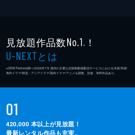
見放題作品数
！
No.1
※
とは
U-NEXT
※GEM Partners調べ/2026年7⽉ 国内の主要な定額制動画配信サービスにおける洋画/邦画/
海外ドラマ/韓流・アジアドラマ/国内ドラマ/アニメを調査。別途、有料作品あり。
01
420,000
本以上が見放題！
最新レンタル作品も充実。