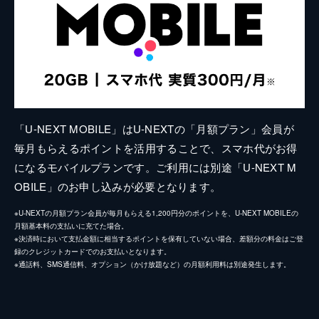
「U-NEXT MOBILE」はU-NEXTの「月額プラン」会員が
毎月もらえるポイントを活用することで、スマホ代がお得
になるモバイルプランです。ご利用には別途「U-NEXT M
OBILE」のお申し込みが必要となります。
※U-NEXTの月額プラン会員が毎月もらえる1,200円分のポイントを、U-NEXT MOBILEの
月額基本料の支払いに充てた場合。
※決済時において支払金額に相当するポイントを保有していない場合、差額分の料金はご登
録のクレジットカードでのお支払いとなります。
※通話料、SMS通信料、オプション（かけ放題など）の月額利用料は別途発生します。