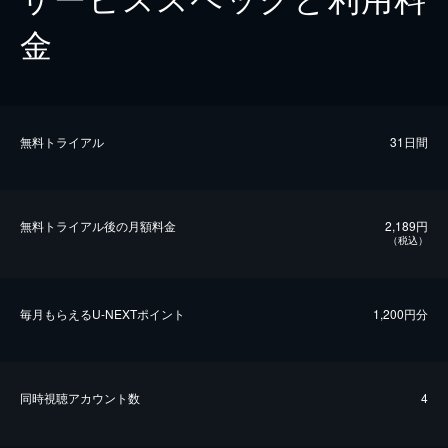
金
無料トライアル
31日間
無料トライアル後の⽉額料金
2,189円
（税込）
毎⽉もらえるU-NEXTポイント
1,200円分
同時視聴アカウント数
4