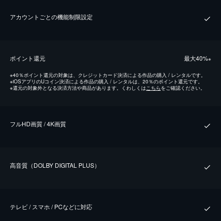
アカウントごとの機能制限設定
ポイント還元
最⼤40%
※
※
40％ポイント還元の対象は、クレジットカード決済による作品の購入 / レンタルです。
※
iOSアプリのUコイン決済による作品の購入 / レンタルは、20％のポイント還元です。
※
還元の対象外となる決済方法や商品があります。くわしくは
こちら
をご確認ください。
フルHD画質 / 4K画質
⾼⾳質（DOLBY DIGITAL PLUS）
テレビ / スマホ / PCなどに対応