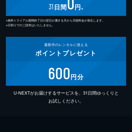
0
31
日間
円
※
※無料トライアル期間終了日の翌日が属する月から月額料金が発生します。
※日割りでのご請求はいたしません。
最新作の
レンタルに使える
ポイント
プレゼント
600
円分
U-NEXTがお届けするサービスを、31日間ゆっくりと
お試しください。