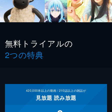
無料トライアルの
2つの特典
420,000
本以上の動画 /
210
誌以上の雑誌が
見放題
読み放題