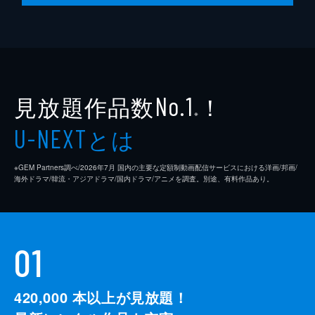
見放題作品数
！
No.1
※
とは
U-NEXT
※GEM Partners調べ/2026年7⽉ 国内の主要な定額制動画配信サービスにおける洋画/邦画/
海外ドラマ/韓流・アジアドラマ/国内ドラマ/アニメを調査。別途、有料作品あり。
01
420,000
本以上が見放題！