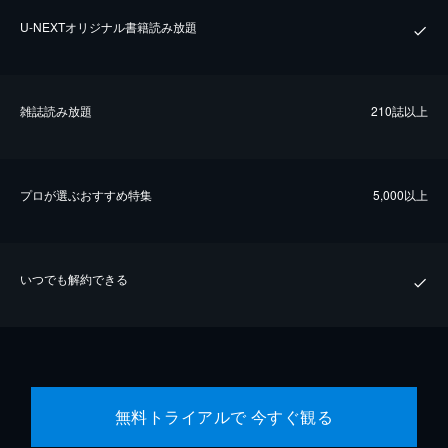
U-NEXTオリジナル書籍読み放題
雑誌読み放題
210誌以上
プロが選ぶおすすめ特集
5,000以上
いつでも解約できる
無料トライアルで 今すぐ観る