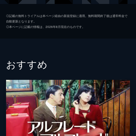
監督
ジャンヌ・モロー
◎記載の無料トライアルは本ページ経由の新規登録に適用。無料期間終了後は通常料金で
自動更新となります。
音楽
ロラン・ロマネッリ
◎本ページに記載の情報は、2026年8月現在のものです。
製作
ジャンヌ・モロー
おすすめ