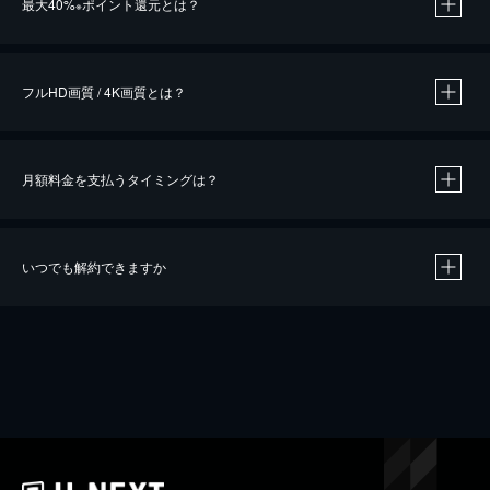
最大40%
ポイント還元とは？
※
※
作品によって必要なポイントが異なります。
フルHD画質 / 4K画質とは？
月額料金を支払うタイミングは？
※
40％ポイント還元の対象は、クレジットカード決済による作品の購入 / レンタルです。
※
iOSアプリのUコイン決済による作品の購入 / レンタルは、20％のポイント還元です。
※
還元の対象外となる決済方法や商品があります。くわしくは
こちら
をご確認ください。
いつでも解約できますか
こちら