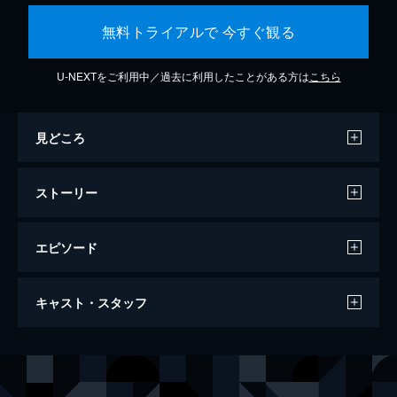
無料トライアルで 今すぐ観る
U-NEXTをご利用中／過去に利用したことがある方は
こちら
見どころ
ストーリー
エピソード
リリアン・ギッシュの肖像
キャスト・スタッフ
59分
出演
リリアン・ギッシュ
ジャンヌ・モロー