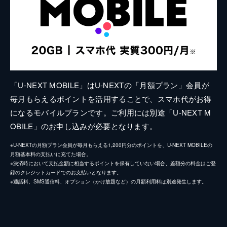
「U-NEXT MOBILE」はU-NEXTの「月額プラン」会員が
毎月もらえるポイントを活用することで、スマホ代がお得
になるモバイルプランです。ご利用には別途「U-NEXT M
OBILE」のお申し込みが必要となります。
※U-NEXTの月額プラン会員が毎月もらえる1,200円分のポイントを、U-NEXT MOBILEの
月額基本料の支払いに充てた場合。
※決済時において支払金額に相当するポイントを保有していない場合、差額分の料金はご登
録のクレジットカードでのお支払いとなります。
※通話料、SMS通信料、オプション（かけ放題など）の月額利用料は別途発生します。