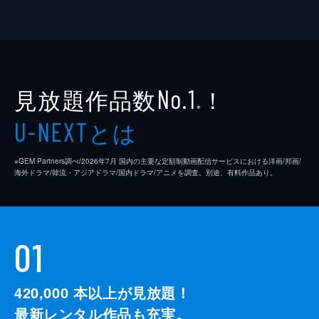
見放題作品数
！
No.1
※
とは
U-NEXT
※GEM Partners調べ/2026年7⽉ 国内の主要な定額制動画配信サービスにおける洋画/邦画/
海外ドラマ/韓流・アジアドラマ/国内ドラマ/アニメを調査。別途、有料作品あり。
01
420,000
本以上が見放題！
最新レンタル作品も充実。