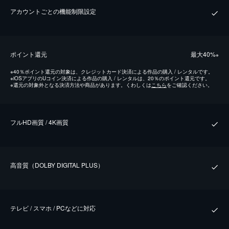
アカウントごとの機能制限設定
ポイント還元
最⼤40%
※
※
40％ポイント還元の対象は、クレジットカード決済による作品の購入 / レンタルです。
※
iOSアプリのUコイン決済による作品の購入 / レンタルは、20％のポイント還元です。
※
還元の対象外となる決済方法や商品があります。くわしくは
こちら
をご確認ください。
フルHD画質 / 4K画質
⾼⾳質（DOLBY DIGITAL PLUS）
テレビ / スマホ / PCなどに対応