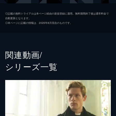
昨夜から行方不明だったことが判明する。
65分
アマンダ・ケンダル
モーヴェン・クリスティ
第2話 殺害予告
◎記載の無料トライアルは本ページ経由の新規登録に適用。無料期間終了後は通常料金で
自動更新となります。
デートの後、シドニーが牧師館に戻ると机の
マグワイア夫人
テッサ・ピーク＝ジョーンズ
◎本ページに記載の情報は、2026年8月現在のものです。
上にカラスの死骸が置かれていた。その夜、
レナード・フィンチ
アル・ウィーヴァー
医師のアトウェルが溺死する事件が発生。彼
の家でもカラスの死骸が発見される。やが
トム・オースティン
て、シドニーに殺害予告の脅迫電話が...。
46分
ケイシー・エインズワース
関連動画/
第3話 毒物混入事件
セリーン・ヒズリー
クリケットの親善試合に出場したシドニー
シリーズ⼀覧
は、ほかの参加者と共に体調不良に。飲んだ
ローン・マクファディエン
ビールに微量の毒物が混入していたのだ。そ
の後、シドニーたちは回復したものの、パキ
オリヴァー・ディムズデイル
スタン人のザファルだけが亡くなり...。
ゲイリー・ビードル
46分
第4話 相次ぐ強盗
ニック・ブリンブル
村の郵便局で強盗事件が起こる。ちょうどそ
こに居合わせたレナードは、局員のウェンデ
スカイ・ルシア・デグルトーラ
ィをかばって殴られてしまう。犯人の服装か