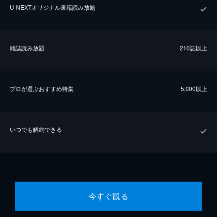
U-NEXTオリジナル書籍読み放題
雑誌読み放題
210誌以上
プロが選ぶおすすめ特集
5,000以上
いつでも解約できる
今すぐ観る