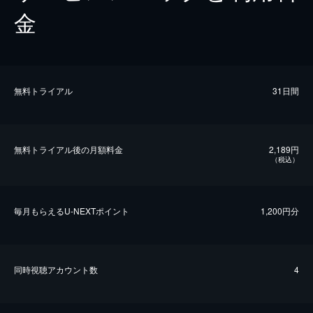
金
無料トライアル
31日間
無料トライアル後の⽉額料金
2,189円
（税込）
毎⽉もらえるU-NEXTポイント
1,200円分
同時視聴アカウント数
4