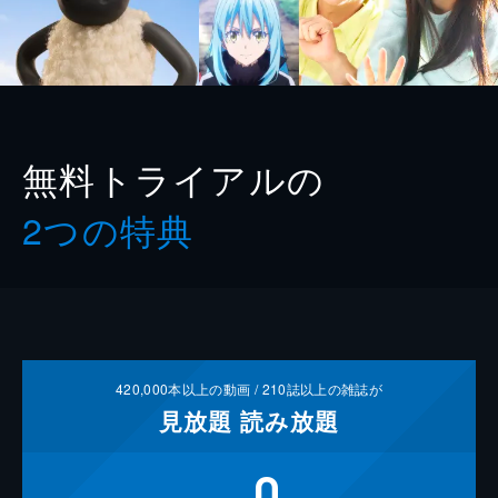
無料トライアルの
2つの特典
420,000
本以上の動画 /
210
誌以上の雑誌が
見放題
読み放題
0