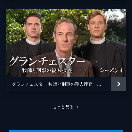
方不明に。ジョーディは容疑者として逮捕し
たデイヴィスに自白を強要する。しかし、問
題はライリー夫妻の方にあった。そんなな
か、シドニーは牧師を辞めようとしていた。
46分
グランチェスター 牧師と刑事の殺人捜査 シーズン４
もっと見る
＋