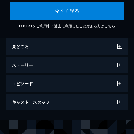
今すぐ観る
U-NEXTをご利用中／過去に利用したことがある方は
こちら
見どころ
ストーリー
エピソード
第1話 クリスマスの悲劇
キャスト・スタッフ
クリスマスムード一色の12月。出産を控えた
アマンダは、叔母・シシのもとに身を寄せて
いた。そんななか、シドニーが司式を担当す
出演
シドニー・チェンバース
ジェームズ・ノートン
る結婚式に新郎のビル・デイビスが現れず、
ジョーディ・キーティング
ロブソン・グリーン