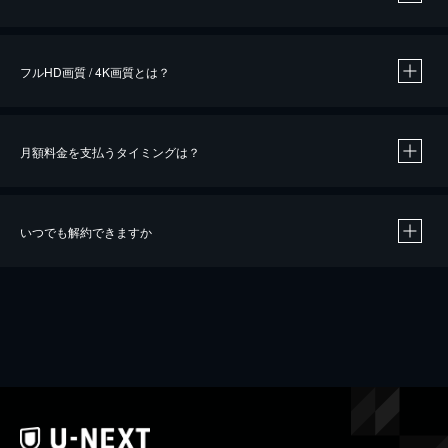
※
作品によって必要なポイントが異なります。
フルHD画質 / 4K画質とは？
月額料金を支払うタイミングは？
※
40％ポイント還元の対象は、クレジットカード決済による作品の購入 / レンタルです。
※
iOSアプリのUコイン決済による作品の購入 / レンタルは、20％のポイント還元です。
※
還元の対象外となる決済方法や商品があります。くわしくは
こちら
をご確認ください。
いつでも解約できますか
こちら