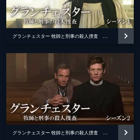
脚本
デイジー・クーラム
ら前科者のウォルター・ダンが容疑者として
浮上。彼が経営する会社に急行すると...。
原作
ジェームズ・ランシー
46分
第5話 突然の再会
工場で転落死と思われる女性の遺体が発見さ
グランチェスター 牧師と刑事の殺人捜査 シーズン１
れる。彼女は息を吹き返すが、最終的には病
院で亡くなった。夫のリッキーから暴力を受
けていたことが判明し、第一発見者でもある
ことから、彼が有力な容疑者となる。
46分
第6話 ２人の妻
牧師である自分に疑問を抱いたシドニーは、
村を出て自分探しの旅に出る。その道中、ロ
ニーに会いにロマの居住区を訪れると、ロニ
ーには別の妻がおり、子供や孫までいた。そ
の直後、ロニーは遺体となって発見される。
46分
第7話 新たな出発
グランチェスター 牧師と刑事の殺人捜査 シーズン２
大学教員・ライリーの息子・ジェイコブが行