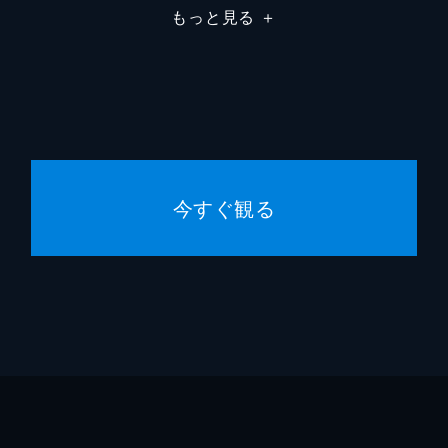
もっと見る
＋
の会話で、ホンドはユンボクに惹かれていることを意識。そん
ンサン村でのショー開催を諦められない。ホンドはユンボクに
い出したユンボクは、彼女と距離を取る。そんな彼の対応が理
今すぐ観る
ーユが独断でショー開催を発表したことで、ソンサン村に注目
ンボクを呼び出したホンド。母と対面したユンボクだが、ホン
ってしまう。一方、ショー開催のため、カミーユはソンサン村