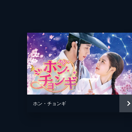
んななか、ホンドの前に憧れのデザイ
をひいてしまう。
62分
第4話 少しずつ ゆっくり近くに
ホンドはユンボクをシティツアーに連
く。そんななか、ホンドは上司・カ
ず...。
62分
第5話 高鳴る鼓動
ユンボクの前に現れたユンボクの姉・
クは彼女を拒否。一方、2人の関係が
ホン・チョンギ
くなり...。
62分