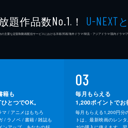
放題作品数
！
No.1
U-NEXT
り自由に生きるべく、ホンハクの弟子となって、漫画を描き始
※
ドは驚く。ユンボクから笑顔や優しさを向けられ、ホンドは好
26年7⽉ 国内の主要な定額制動画配信サービスにおける洋画/邦画/海外ドラマ/韓流・アジアドラマ/国内ドラ
え、想いが通じあった2人は、翌日デートへ行くことに。デー
03
い時間を過ごすも、計画どおりにいかず、ユンボクはホンドに
書籍も
毎月もらえる
XTひとつでOK。
1,200
ポイントでお
ドラマ / アニメはもちろ
毎月もらえる1,200円分
/ ラノベ / 書籍 / 雑誌も
トは、最新映画のレンタ
インアップ。あなたの好
ガの購入に使えます。翌