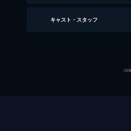
キャスト・スタッフ
第1話 雑に扱われる女
文化財を守る韓服姿の男、シン・ユン
う“複製師”を追っていた。一方、キ
り回され...。
出演
64分
第2話 礼儀正しい男
◎記
元教え子のユンボクに、ひどい姿を見
に住み始め、頻繁に会うように。一方
ハクが現れ...。
65分
第3話 師匠と教え子
監督
雨に濡れたホンドに傘を差すユンボク