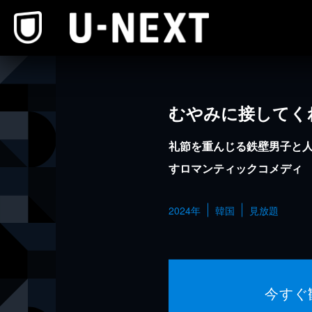
本文へスキップ
むやみに接してく
礼節を重んじる鉄壁男子と
すロマンティックコメディ
2024年
韓国
見放題
今すぐ