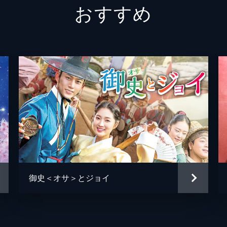
おすすめ
ナー・カミーユが現れる。一方、複製師を追うユンボクは、風
れ出す。ゲームやサウナ、そして食事を通して2人の距離は近
ミーユからの命令で、ソンサン村へ向かうが、ソンサン村に入
イボク。一緒に暮らすと言い出すイボクに、姉を許せないユン
わからず、イボクをユンボクの元カノだと疑うホンドは、胸が
御史＜オサ＞とジョイ