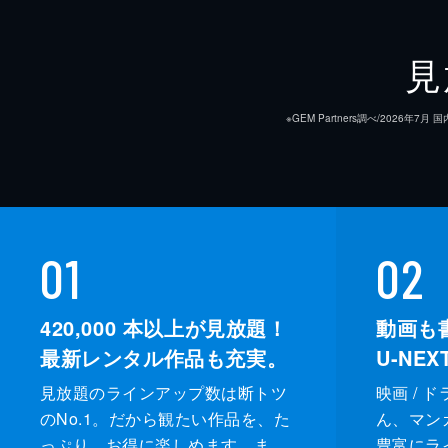
62分
第9話 ユンボクが変わった
見
母の想いを知ったユンボクは、殻を破
る。雰囲気の変わったユンボクにホン
※GEM Partners調べ/20
を感じるが...。
62分
第10話 村を出て１日目
ユンボクはホンドへ自分の気持ちを伝
01
02
のため、計画を立てたユンボク。楽し
し訳なく思う。
420,000
本以上が見放題！
動画も
62分
最新レンタル作品も充実。
U-NE
見放題のラインアップ数は断トツ
映画 / 
のNo.1。だから観たい作品を、た
ん、マンガ 
っぷり、お得に楽しめます。ま
豊富にラ