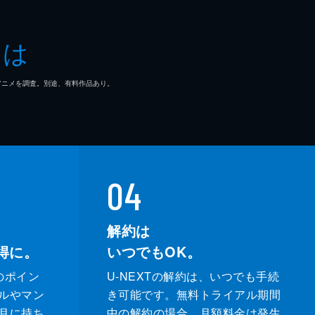
とは
め
意
マ/アニメを調査。別途、有料作品あり。
ト
04
申
解約は
得に。
いつでもOK。
のポイン
U-NEXTの解約は、いつでも手続
ルやマン
き可能です。無料トライアル期間
月に持ち
中の解約の場合、月額料金は発生