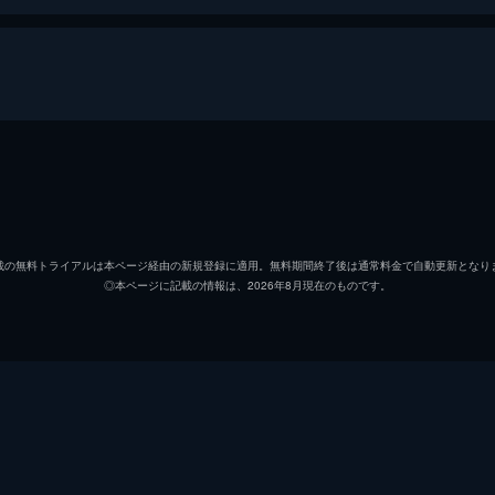
ボク。朝鮮時代の生活を残すソンサン村出身の彼は、文化財を
ム・ホンドはファッション業界の頂点を夢見ていたが上司たち
エル（キム・ミョンス）
イ・ユヨン
載の無料トライアルは本ページ経由の新規登録に適用。無料期間終了後は通常料金で自動更新となり
◎本ページに記載の情報は、2026年8月現在のものです。
ペ・ジョンオク
られてしまったホンド。恥ずかしくて気まずいのに、彼は隣の
、調査に難航するユンボクの前に、親友でありホンドの弟・ホ
ソヌ・ジェトク
パク・ウンソク
チャン・ヤンホ
。ホンドは、何度も助けてくれるユンボクが気になっていく。