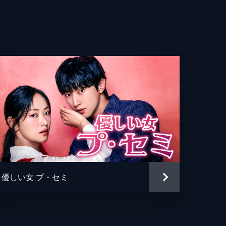
邪
づ
れ
ボ
痛
優しい女 プ・セミ