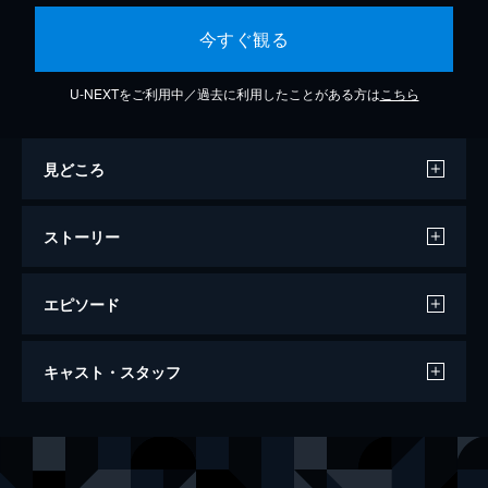
今すぐ観る
U-NEXTをご利用中／過去に利用したことがある方は
こちら
見どころ
ストーリー
エピソード
第1話 私のクローゼットになりなさい。
キャスト・スタッフ
スクールカーストの頂点を極める生徒会長・
鷹峰さん。さえない高校生活を送る白田くん
は、偶然にも鷹峰さんの生のおっぱいを見て
声の出演
鷹峰高嶺
久保ユリカ
しまう。学園一の美少女のおっぱいのことが
白田孝志
粕谷大介