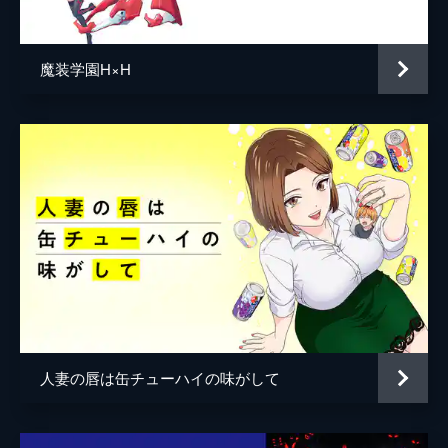
う鷹峰さんが、似合う下着を選んでほしいと
無理難題をおねだりしてくる。
24分
魔装学園H×H
第5話 あなたにニャンニャンさせてほしい
ニャン。
課題を終わらせるため、授業中に内職を頑張
る白田くん。一方、鷹峰さんは普段であれば
一日に何度も「やり直し」をするはずなの
に、なぜか我慢している様子。今日に限って
なぜ能力を使わないのか...?
24分
第6話 あなた、お背中流させて。
大雨により、鷹峰さんの家に泊めてもらうこ
とになった白田くん。夕飯の時間になり、鷹
峰さんは「新婚ロールプレイング」を提案す
る。2人は新婚夫婦という設定で振る舞わな
人妻の唇は缶チューハイの味がして
ければならないが...。
24分
第7話 そこからじゃ見えないところまで