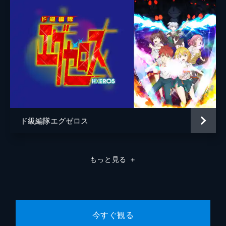
夏休み、白田くんは鷹峰さんと一緒にオープ
ンキャンパスへ。キャンパスを見学しなが
ら、大学生活でも白田くんをクローゼットと
して使い倒すつもりで楽しそうにする会話す
る鷹峰さんだったが...。
24分
第8話 仲、睦まじいご様子で
予備校で声をかけてきたのは、小学校の同級
生・絵梨衣だった。無邪気な絵梨衣に誘わ
れ、水風船合戦をすることに。ノーブラびし
ょ濡れ状態になったり、肌を露わにしたりと
ド級編隊エグゼロス
無防備な絵梨衣に白田くんは困ってしま
い...。
24分
もっと見る
＋
第9話 私にヤらせなさい！！
予備校の帰り道、白田くんと絵梨衣は“たま
たま”鷹峰さんと遭遇する。絵梨衣の友達・
瑠理香がバイトをしているファミレスに向か
うが、2人の昔話にピリつく鷹峰さん。そん
今すぐ観る
な様子を察知した絵梨衣は...。