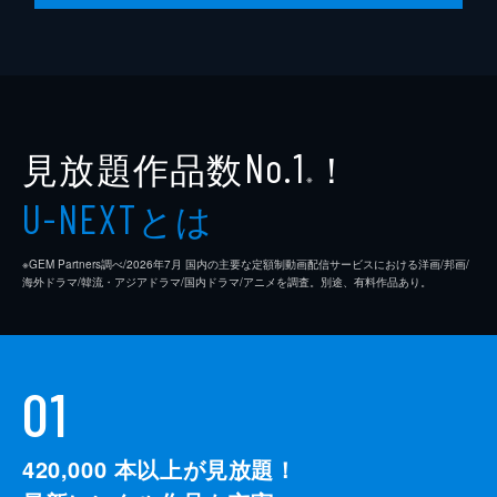
24分
第10話 雨降って白田固まる
鷹峰さんの家で勉強会をすることになった白
田くん。偶然会った絵梨衣を連れてきてしま
い、ムスッとした鷹峰さんに買い出しを命じ
られる。ふたりきりになった途端、鷹峰さん
見放題作品数
！
No.1
は絵梨衣へ「帰ってほしいと」告げるが...。
※
24分
とは
U-NEXT
※GEM Partners調べ/2026年7⽉ 国内の主要な定額制動画配信サービスにおける洋画/邦画/
海外ドラマ/韓流・アジアドラマ/国内ドラマ/アニメを調査。別途、有料作品あり。
01
420,000
本以上が見放題！