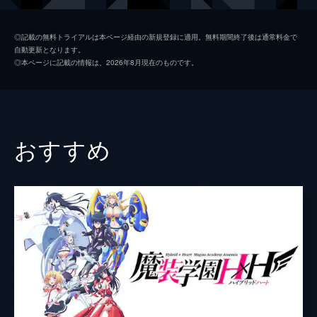
気になっていると...。
24分
絵梨依・エバーグリーン
上坂すみれ
第2話 満足するまでやり直させて。
◎記載の無料トライアルは本ページ経由の新規登録に適用。無料期間終了後は通常料金で
自動更新となります。
鷹峰さんの秘密を知り、「クローゼット」と
黒崎瑠理香
富田美憂
◎本ページに記載の情報は、2026年8月現在のものです。
なった白田くん。鷹峰さんから渡されたの
監督
牧野友映
は、彼女の下着が詰まったポーチだった!そ
れを一日中持ち歩き、彼女が能力を使ったら
キャラクターデザイン
山内遼
すぐに下着を履かせなければならない。
24分
伊藤麻耶
おすすめ
第3話 一番イイのを味わって
原作
柊裕一
みんなから慕われる鷹峰さんは、白田くんの
知らないところで尊敬されるに足るための努
音楽
中塚武
力をしていた。全校生徒の名前だけでなく日
常生活まで。もちろん、“むっつりスケベ”な
総作画監督
山内遼
白田くんのことも...。
伊藤麻耶
24分
第4話 ドン感しないで、ビン感して。
アニメーション制作
ライデンフィルム
鷹峰さんが水泳部のエースと勝負した放課
後、ランジェリーショップに誘われた白田く
ん。少なくなってきた下着を補充したいとい