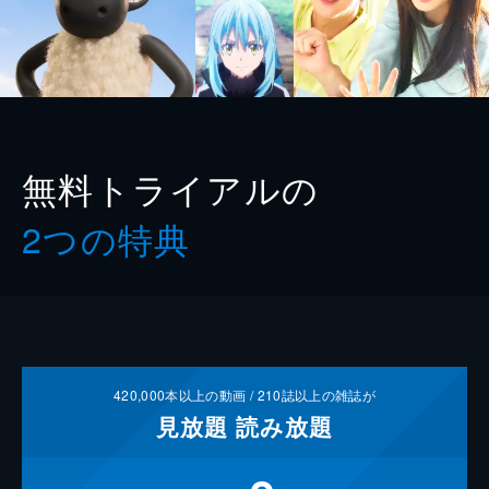
無料トライアルの
2つの特典
420,000
本以上の動画 /
210
誌以上の雑誌が
見放題
読み放題