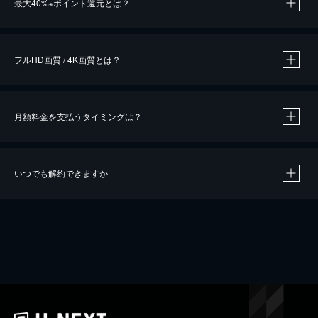
最大40%
ポイント還元とは？
※
※
作品によって必要なポイントが異なります。
フルHD画質 / 4K画質とは？
月額料金を支払うタイミングは？
※
40％ポイント還元の対象は、クレジットカード決済による作品の購入 / レンタルです。
※
iOSアプリのUコイン決済による作品の購入 / レンタルは、20％のポイント還元です。
※
還元の対象外となる決済方法や商品があります。くわしくは
こちら
をご確認ください。
いつでも解約できますか
こちら