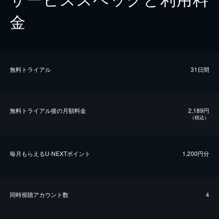
金
無料トライアル
31日間
無料トライアル後の⽉額料金
2,189円
（税込）
毎⽉もらえるU-NEXTポイント
1,200円分
同時視聴アカウント数
4