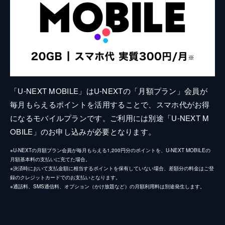
「U-NEXT MOBILE」はU-NEXTの「月額プラン」会員が
毎月もらえるポイントを活用することで、スマホ代がお得
になるモバイルプランです。ご利用には別途「U-NEXT M
OBILE」のお申し込みが必要となります。
※U-NEXTの月額プラン会員が毎月もらえる1,200円分のポイントを、U-NEXT MOBILEの
月額基本料の支払いに充てた場合。
※決済時において支払金額に相当するポイントを保有していない場合、差額分の料金はご登
録のクレジットカードでのお支払いとなります。
※通話料、SMS通信料、オプション（かけ放題など）の月額利用料は別途発生します。