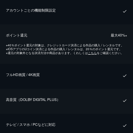
アカウントごとの機能制限設定
ポイント還元
最⼤40%
※
※
40％ポイント還元の対象は、クレジットカード決済による作品の購入 / レンタルです。
※
iOSアプリのUコイン決済による作品の購入 / レンタルは、20％のポイント還元です。
※
還元の対象外となる決済方法や商品があります。くわしくは
こちら
をご確認ください。
フルHD画質 / 4K画質
⾼⾳質（DOLBY DIGITAL PLUS）
テレビ / スマホ / PCなどに対応