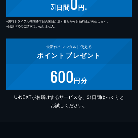
0
31
日間
円
※
※無料トライアル期間終了日の翌日が属する月から月額料金が発生します。
※日割りでのご請求はいたしません。
最新作の
レンタルに使える
ポイント
プレゼント
600
円分
U-NEXTがお届けするサービスを、31日間ゆっくりと
お試しください。