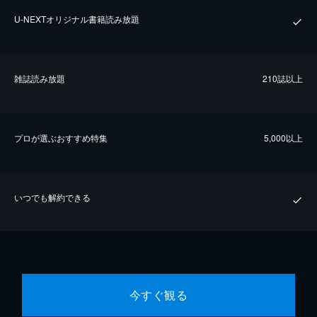
U-NEXTオリジナル書籍読み放題
雑誌読み放題
210誌以上
プロが選ぶおすすめ特集
5,000以上
いつでも解約できる
今すぐ観る