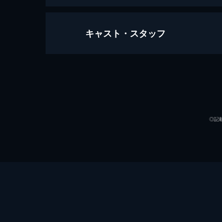
キャスト・スタッフ
トラブル・ガール
103分
出演
◎記
監督
脚本