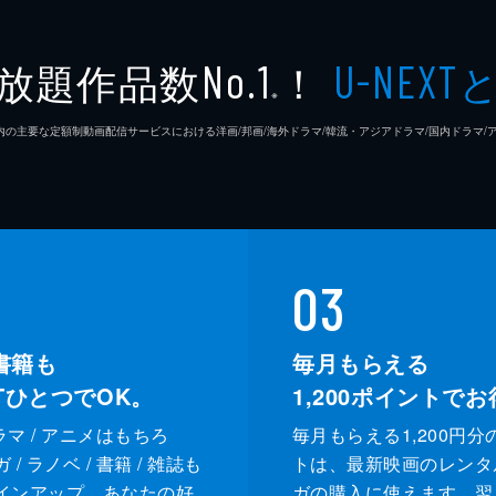
放題作品数
！
No.1
U-NEXT
※
26年7⽉ 国内の主要な定額制動画配信サービスにおける洋画/邦画/海外ドラマ/韓流・アジアドラマ/国内ドラ
03
書籍も
毎月もらえる
XTひとつでOK。
1,200
ポイントでお
ドラマ / アニメはもちろ
毎月もらえる1,200円分
/ ラノベ / 書籍 / 雑誌も
トは、最新映画のレンタ
インアップ。あなたの好
ガの購入に使えます。翌