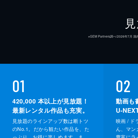
見
※GEM Partners調べ/20
01
02
420,000
本以上が見放題！
動画も
最新レンタル作品も充実。
U-NE
見放題のラインアップ数は断トツ
映画 / 
のNo.1。だから観たい作品を、た
ん、マンガ 
っぷり、お得に楽しめます。ま
豊富にラ