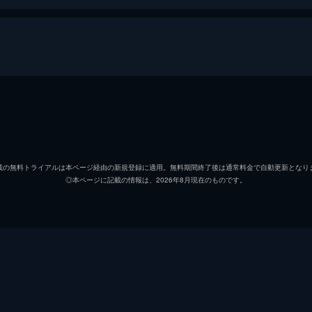
アイヴィー・チェン
テレンス・ラウ
載の無料トライアルは本ページ経由の新規登録に適用。無料期間終了後は通常料金で自動更新となり
◎本ページに記載の情報は、2026年8月現在のものです。
オードリー・リン
ジン・ジアフア
ジン・ジアフア