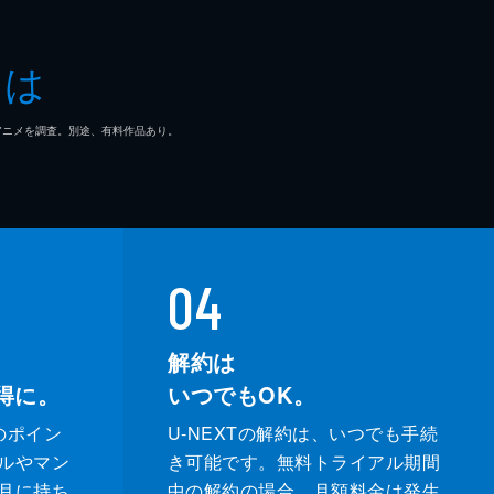
とは
マ/アニメを調査。別途、有料作品あり。
04
解約は
得に。
いつでもOK。
のポイン
U-NEXTの解約は、いつでも手続
ルやマン
き可能です。無料トライアル期間
月に持ち
中の解約の場合、月額料金は発生