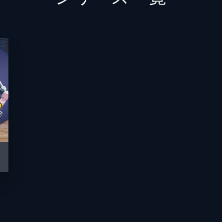
立木文彦
間宮くるみ
須藤孝太郎
小荒井梨湖
竹清仁