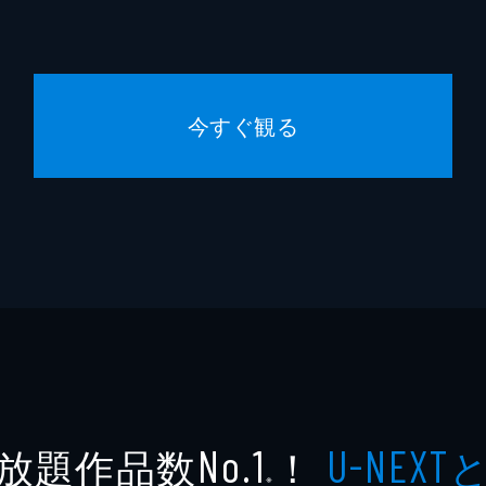
今すぐ観る
放題作品数
！
No.1
U-NEXT
※