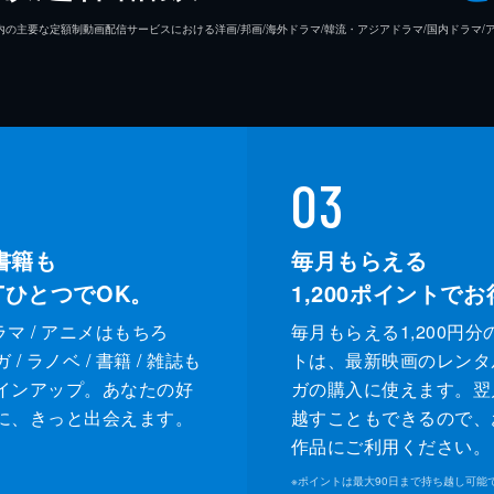
26年7⽉ 国内の主要な定額制動画配信サービスにおける洋画/邦画/海外ドラマ/韓流・アジアドラマ/国内ドラ
03
書籍も
毎月もらえる
XTひとつでOK。
1,200
ポイントでお
ドラマ / アニメはもちろ
毎月もらえる1,200円分
/ ラノベ / 書籍 / 雑誌も
トは、最新映画のレンタ
インアップ。あなたの好
ガの購入に使えます。翌
に、きっと出会えます。
越すこともできるので、
作品にご利用ください。
※
ポイントは最大90日まで持ち越し可能