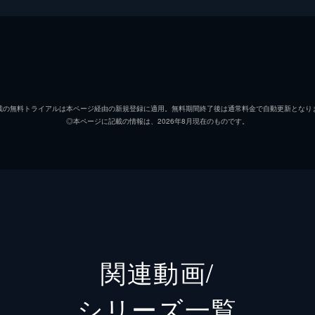
ちゃんが盛り上がっているところに、さるくんが登場して…ス
松田元太
た！
水上恒司
見てしまったぺがさすちゃんは…スペシャル告知ムービーは「
載の無料トライアルは本ページ経由の新規登録に適用。無料期間終了後は通常料金で自動更新となり
◎本ページに記載の情報は、2026年8月現在のものです。
髙石あかり
藤森慎吾
蒼井翔太
と、そこには…スペシャル告知ムービーは「うさぎちゃん」「
小澤亜李
関連動画/
水瀬いのり
シリーズ⼀覧
んがライブ配信を開始！スペシャル告知ムービーは「らいおん
東山奈央