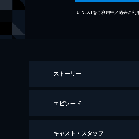
U-NEXTをご利用中／過去に
ストーリー
エピソード
キャスト・スタッフ
2025/3/29放送 ケータリングにて