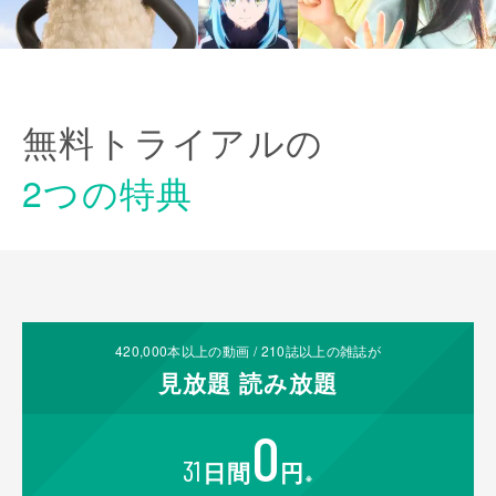
無料トライアルの
2つの特典
420,000
本以上の動画 /
210
誌以上の雑誌が
見放題
読み放題
0
31
日間
円
※