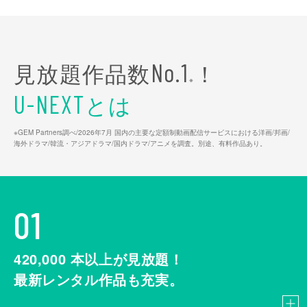
見放題作品数
！
No.1
※
とは
U-NEXT
※GEM Partners調べ/2026年7⽉ 国内の主要な定額制動画配信サービスにおける洋画/邦画/
海外ドラマ/韓流・アジアドラマ/国内ドラマ/アニメを調査。別途、有料作品あり。
01
420,000
本以上が見放題！
最新レンタル作品も充実。