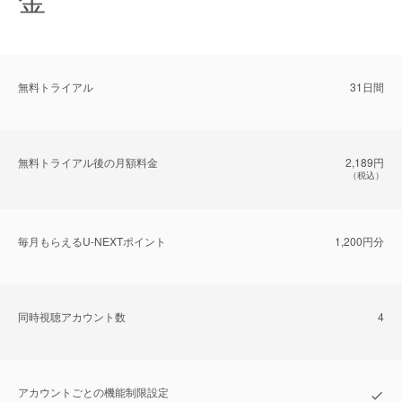
無料トライアル
31日間
無料トライアル後の⽉額料金
2,189円
（税込）
毎⽉もらえるU-NEXTポイント
1,200円分
同時視聴アカウント数
4
アカウントごとの機能制限設定