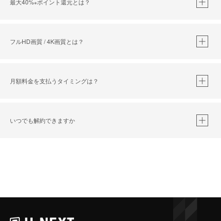
最大40%
ポイント還元とは？
※
※
作品によって必要なポイントが異なります。
フルHD画質 / 4K画質とは？
月額料金を支払うタイミングは？
※
40％ポイント還元の対象は、クレジットカード決済による作品の購入 / レンタルです。
※
iOSアプリのUコイン決済による作品の購入 / レンタルは、20％のポイント還元です。
※
還元の対象外となる決済方法や商品があります。くわしくは
こちら
をご確認ください。
いつでも解約できますか
こちら