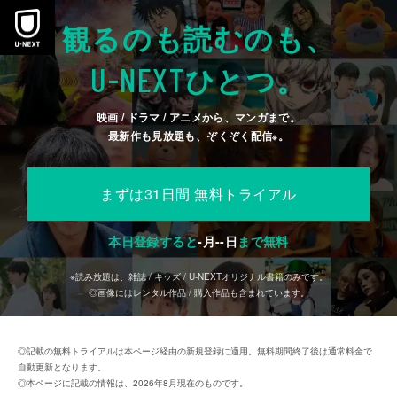
本文へスキップ
観るのも読むのも、
U-NEXT
ひとつ。
映画 / ドラマ / アニメから、マンガまで。
最新作も見放題も、ぞくぞく配信
。
※
まずは31日間 無料トライアル
本日登録すると
-
月
--
日
まで無料
※読み放題は、雑誌 / キッズ / U-NEXTオリジナル書籍のみです。
◎画像にはレンタル作品 / 購入作品も含まれています。
◎記載の無料トライアルは本ページ経由の新規登録に適用。無料期間終了後は通常料金で
自動更新となります。
◎本ページに記載の情報は、2026年8月現在のものです。