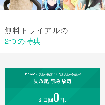
無料トライアルの
2つの特典
420,000
本以上の動画 /
210
誌以上の雑誌が
見放題
読み放題
0
31
日間
円
※