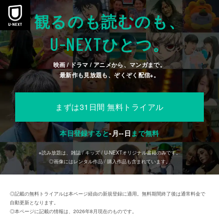
本文へスキップ
観るのも読むのも、
U-NEXT
ひとつ。
映画 / ドラマ / アニメから、マンガまで。
最新作も見放題も、ぞくぞく配信
。
※
まずは31日間 無料トライアル
本日登録すると
-
月
--
日
まで無料
※読み放題は、雑誌 / キッズ / U-NEXTオリジナル書籍のみです。
◎画像にはレンタル作品 / 購入作品も含まれています。
◎記載の無料トライアルは本ページ経由の新規登録に適用。無料期間終了後は通常料金で
自動更新となります。
◎本ページに記載の情報は、2026年8月現在のものです。