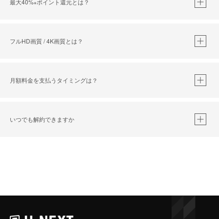
最大40%
ポイント還元とは？
※
※
作品によって必要なポイントが異なります。
フルHD画質 / 4K画質とは？
月額料金を支払うタイミングは？
※
40％ポイント還元の対象は、クレジットカード決済による作品の購入 / レンタルです。
※
iOSアプリのUコイン決済による作品の購入 / レンタルは、20％のポイント還元です。
※
還元の対象外となる決済方法や商品があります。くわしくは
こちら
をご確認ください。
いつでも解約できますか
こちら