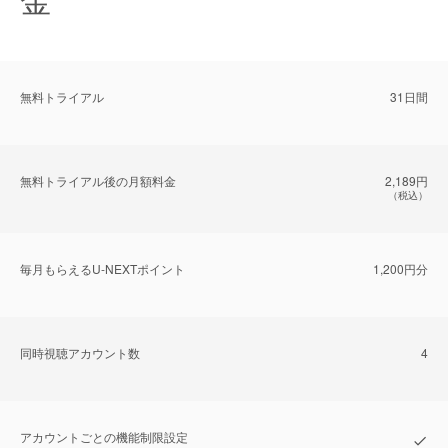
無料トライアル
31日間
無料トライアル後の⽉額料金
2,189円
（税込）
毎⽉もらえるU-NEXTポイント
1,200円分
同時視聴アカウント数
4
アカウントごとの機能制限設定